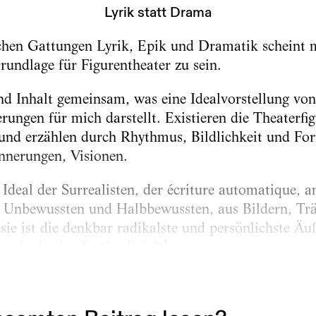
Lyrik statt Drama
schen Gattungen Lyrik, Epik und Dramatik scheint m
rundlage für Figurentheater zu sein.
d Inhalt gemeinsam, was eine Idealvorstellung von
rungen für mich darstellt. Existieren die Theaterfi
 und erzählen durch Rhythmus, Bildlichkeit und Fo
nnerungen, Visionen.
Ideal der Surrealisten, der écriture automatique, a
m Unbewussten und Halbbewussten, aus Bildern, Tr
sie ist die denkbar radikalste und persönlichste Äu
1
rade das ist die Qualität!“