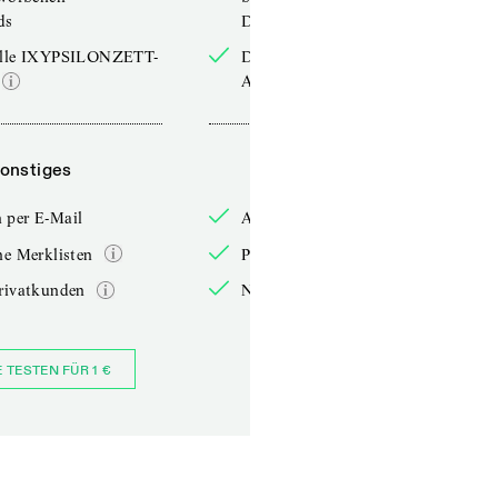
ds
Downloads
elle IXYPSILONZETT-
Die aktuelle IXYPSILONZETT-
Ausgabe
onstiges
Sonstiges
 per E-Mail
Anmelden per E-Mail
he Merklisten
Persönliche Merklisten
rivatkunden
Nur für Privatkunden
E TESTEN FÜR 1 €
JETZT BESTELLEN