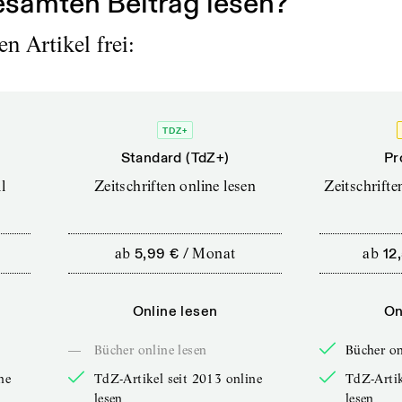
samten Beitrag lesen?
n Artikel frei:
TDZ+
Standard (TdZ+)
Pr
l
Zeitschriften online lesen
Zeitschrift
ab
5,99 €
/
Monat
ab
12
Online lesen
On
—
Bücher online lesen
Bücher on
ne
TdZ-Artikel seit 2013 online
TdZ-Artik
lesen
lesen