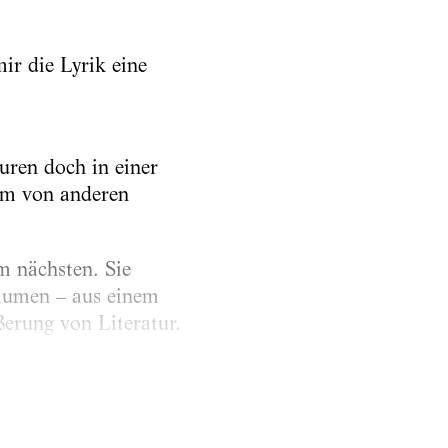
ir die Lyrik eine
guren doch in einer
rm von anderen
m nächsten. Sie
äumen – aus einem
ßerung von Literatur.