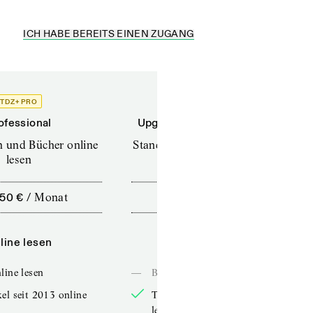
ICH HABE BEREITS EINEN ZUGANG
TDZ+ PRO
TDZ+
ofessional
Upgrade für Printabonnenten
en und Bücher online
Standard (TdZ+) – Zeitschriften
lesen
online lesen
,50 €
/
Monat
10,00 €
/
12 Monate
line lesen
Online lesen
line lesen
—
Bücher online lesen
el seit 2013 online
TdZ-Artikel seit 2013 online
lesen