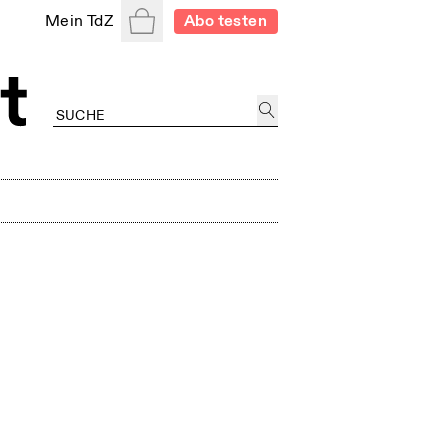
Warenkorb
Mein TdZ
Abo testen