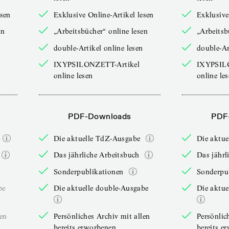
esen
Exklusive Online-Artikel lesen
Exklusive
en
„Arbeitsbücher“ online lesen
„Arbeitsb
double-Artikel online lesen
double-Ar
IXYPSILONZETT-Artikel
IXYPSIL
online lesen
online le
PDF-Downloads
PDF
Die aktuelle TdZ-Ausgabe
Die aktu
Das jährliche Arbeitsbuch
Das jährl
Sonderpublikationen
Sonderpu
be
Die aktuelle double-Ausgabe
Die aktue
len
Persönliches Archiv mit allen
Persönlic
bereits erworbenen
bereits e