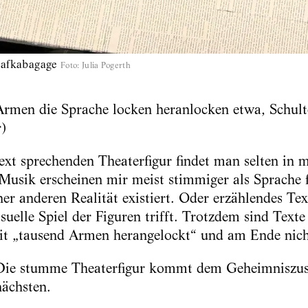
kafkabagage
Foto
:
Julia Pogerth
rmen die Sprache locken heranlocken etwa, Schult
r)
xt sprechenden Theaterfigur findet man selten in m
usik erscheinen mir meist stimmiger als Sprache f
iner anderen Realität existiert. Oder erzählendes Te
suelle Spiel der Figuren trifft. Trotzdem sind Text
it „tausend Armen herangelockt“ und am Ende nich
. Die stumme Theaterfigur kommt dem Geheimniszus
ächsten.