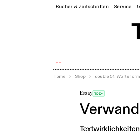
Bücher & Zeitschriften
Service
G
++
Home
>
Shop
>
double 51: Worte for
Essay
TDZ+
Verwandl
Textwirklichkeiten