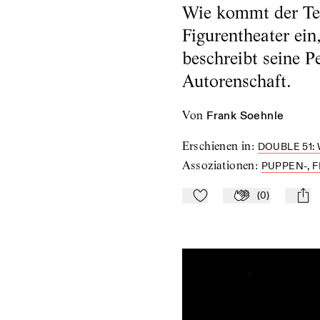
Wie kommt der Text
Figurentheater ein
beschreibt seine P
Autorenschaft.
von
Frank Soehnle
Erschienen in
:
DOUBLE 51:
Assoziationen
:
PUPPEN-, 
(
0
)
Zu Mein-TdZ hinzufügen
Applaudieren
mail