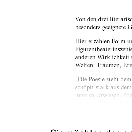
Von den drei literari
besonders geeignete G
Hier erzählen Form un
Figurentheaterinszenie
anderen Wirklichkeit
Welten: Träumen, Eri
„Die Poesie steht dem 
schöpft stark aus de
inneren Urwissen. Poe
Poesie ist Neuland! Ge
Gilt nicht...