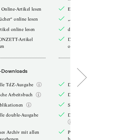
 Online-Artikel lesen
Exklusive Online-Artikel lesen
ücher“ online lesen
„Arbeitsbücher“ online lesen
tikel online lesen
double-Artikel online lesen
ONZETT-Artikel
IXYPSILONZETT-Artikel
sen
online lesen
-Downloads
PDF-Downloads
elle TdZ-Ausgabe
Die aktuelle TdZ-Ausgabe
iche Arbeitsbuch
Das jährliche Arbeitsbuch
blikationen
Sonderpublikationen
lle double-Ausgabe
Die aktuelle double-Ausgabe
hes Archiv mit allen
Persönliches Archiv mit allen
rworbenen
bereits erworbenen