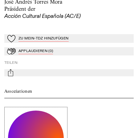
José Andrés Torres Mora
Präsident der
Acción Cultural Española (AC/E)
ZU MEIN-TDZ HINZUFÜGEN
Zu Mein-TdZ hinzufügen
APPLAUDIEREN
(
0
)
Applaudieren
TEILEN
:
mail
Assoziationen