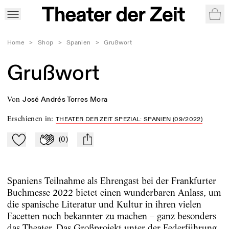
War
Home
>
Shop
>
Spanien
>
Grußwort
Grußwort
von
José Andrés Torres Mora
Erschienen in
:
THEATER DER ZEIT SPEZIAL: SPANIEN (09/2022)
(
0
)
Zu Mein-TdZ hinzufügen
Applaudieren
mail
Spaniens Teilnahme als Ehrengast bei der Frankfurter
Buchmesse 2022 bietet einen wunderbaren Anlass, um
die spanische Literatur und Kultur in ihren vielen
Facetten noch bekannter zu machen – ganz besonders
das Theater. Das Großprojekt unter der Federführung