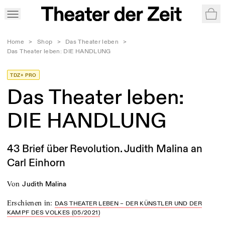
War
Home
>
Shop
>
Das Theater leben
>
Das Theater leben: DIE HANDLUNG
TDZ+ PRO
Das Theater leben:
DIE HANDLUNG
43 Brief über Revolution. Judith Malina an
Carl Einhorn
von
Judith Malina
Erschienen in
:
DAS THEATER LEBEN – DER KÜNSTLER UND DER
KAMPF DES VOLKES (05/2021)