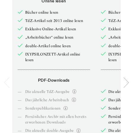
Online lesen
Onli
Bücher online lesen
Bücher online 
TdZ-Artikel seit 2013 online lesen
TdZ-Artikel se
Exklusive Online-Artikel lesen
Exklusive Onli
„Arbeitsbücher“ online lesen
„Arbeitsbücher
double-Artikel online lesen
double-Artikel
IXYPSILONZETT-Artikel online
IXYPSILONZET
lesen
lesen
PDF-Downloads
PDF-
—
Die aktuelle TdZ-Ausgabe
Die aktuelle 
—
Das jährliche Arbeitsbuch
Das jährliche 
—
Sonderpublikationen
Sonderpublika
—
Persönliches Archiv mit allen bereits
Persönliches A
erworbenen Downloads
erworbenen D
—
Die aktuelle double-Ausgabe
Die aktuelle 