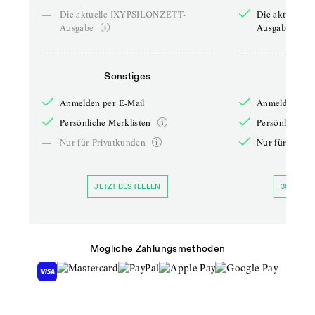
—
Die aktuelle IXYPSILONZETT-
Die aktuelle
Ausgabe
Ausgabe
Sonstiges
So
Anmelden per E-Mail
Anmelden per 
Persönliche Merklisten
Persönliche Me
—
Nur für Privatkunden
Nur für Priva
JETZT BESTELLEN
30 TAGE 
Mögliche Zahlungsmethoden