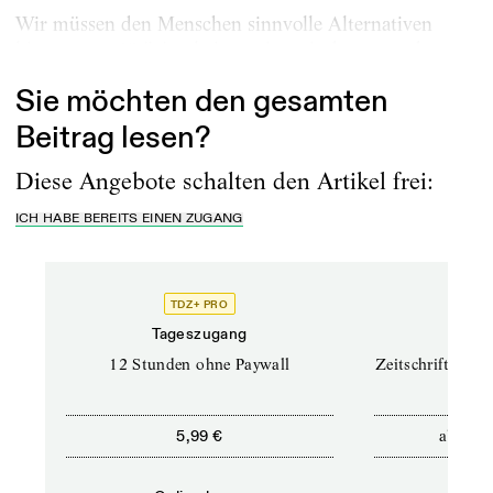
Wir müssen den Menschen sinnvolle Alternativen
bieten …
arbeiten wir „mit dem, was da...
natürlich
Sie möchten den gesamten
Beitrag lesen?
Diese Angebote schalten den Artikel frei:
ICH HABE BEREITS EINEN ZUGANG
TDZ+ PRO
TD
Tageszugang
Prof
12 Stunden ohne Paywall
Zeitschriften un
ab
5,99 €
12,5