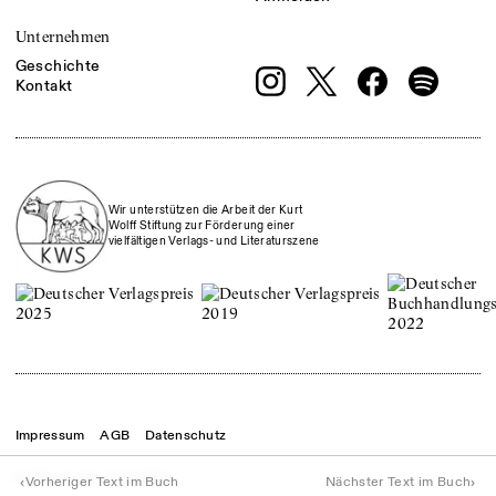
Unternehmen
Geschichte
Kontakt
Wir unterstützen die Arbeit der Kurt
Wolff Stiftung zur Förderung einer
vielfältigen Verlags- und Literaturszene
Impressum
AGB
Datenschutz
© Theater der Zeit
2026
‹
›
Vorheriger Text im Buch
Nächster Text im Buch