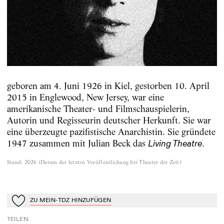
geboren am 4. Juni 1926 in Kiel, gestorben 10. April
2015 in Englewood, New Jersey, war eine
amerikanische Theater- und Filmschauspielerin,
Autorin und Regisseurin deutscher Herkunft. Sie war
eine überzeugte pazifistische Anarchistin. Sie gründete
1947 zusammen mit Julian Beck das
.
Living Theatre
Stand
:
2026
(
Datum der letzten Veröffentlichung bei Theater der Zeit
)
ZU MEIN-TDZ HINZUFÜGEN
Zu Mein-TdZ hinzufügen
TEILEN
: