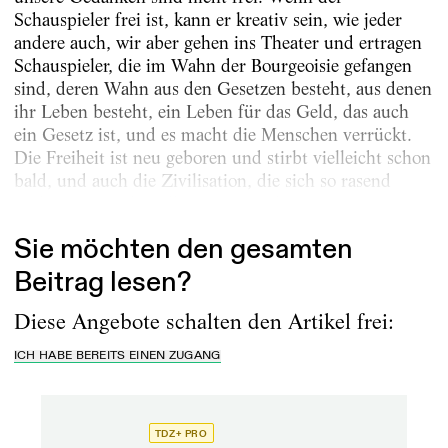
Schauspieler frei ist, kann er kreativ sein, wie jeder
andere auch, wir aber gehen ins Theater und ertragen
Schauspieler, die im Wahn der Bourgeoisie gefangen
sind, deren Wahn aus den Gesetzen besteht, aus denen
ihr Leben besteht, ein Leben für das Geld, das auch
ein Gesetz ist, und es macht die Menschen verrückt.
Die Freiheit ist neu geboren und stirbt vielleicht schon
bald, und auch die Zivilisation, die sich so rasend
ausbreitet wie das All, ist jung und...
Sie möchten den gesamten
Beitrag lesen?
Diese Angebote schalten den Artikel frei:
ICH HABE BEREITS EINEN ZUGANG
TDZ+ PRO
TD