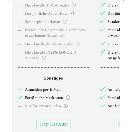
—
Die aktuelle TdZ-Ausgabe
Die aktuelle 
—
Das jährliche Arbeitsbuch
Das jährliche 
—
Sonderpublikationen
Sonderpublika
—
Persönliches Archiv mit allen bereits
Persönliches A
erworbenen Downloads
erworbenen D
—
Die aktuelle double-Ausgabe
Die aktuelle 
—
Die aktuelle IXYPSILONZETT-
Die aktuelle
Ausgabe
Ausgabe
Sonstiges
So
Anmelden per E-Mail
Anmelden per 
Persönliche Merklisten
Persönliche Me
—
Nur für Privatkunden
Nur für Priva
JETZT BESTELLEN
30 TAGE 