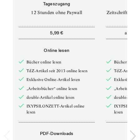
Tageszugang
Prof
12 Stunden ohne Paywall
Zeitschriften un
ab
5,99 €
12,5
Online lesen
Onli
Bücher online lesen
Bücher online 
TdZ-Artikel seit 2013 online lesen
TdZ-Artikel se
Exklusive Online-Artikel lesen
Exklusive Onli
„Arbeitsbücher“ online lesen
„Arbeitsbücher
double-Artikel online lesen
double-Artikel
IXYPSILONZETT-Artikel online
IXYPSILONZET
lesen
lesen
PDF-Downloads
PDF-