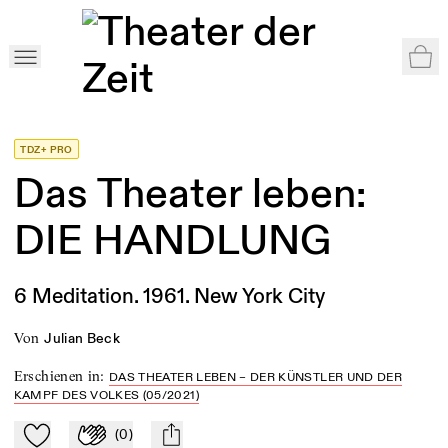
War
Home
>
Shop
>
Das Theater leben
>
Das Theater leben: DIE HANDLUNG
TDZ+ PRO
Das Theater leben:
DIE HANDLUNG
6 Meditation. 1961. New York City
von
Julian Beck
Erschienen in
:
DAS THEATER LEBEN – DER KÜNSTLER UND DER
KAMPF DES VOLKES (05/2021)
(
0
)
Zu Mein-TdZ hinzufügen
Applaudieren
mail