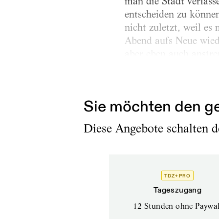
man die Stadt verlass
entscheiden zu könne
nicht zuletzt, weil e
Abend aufs Neue wiede
aber eben auch anstre
war. Beim Drehen geni
stattgefunden hat. Se
Sie möchten den ge
Diese Angebote schalten de
TDZ+ PRO
Tageszugang
12 Stunden ohne Paywal