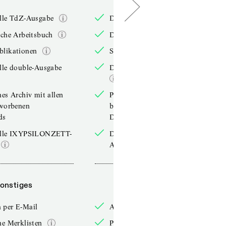
elle TdZ-Ausgabe
Die aktuelle TdZ-Ausgabe
iche Arbeitsbuch
Das jährliche Arbeitsbuch
blikationen
Sonderpublikationen
lle double-Ausgabe
Die aktuelle double-Ausgabe
hes Archiv mit allen
Persönliches Archiv mit allen
rworbenen
bereits erworbenen
ds
Downloads
elle IXYPSILONZETT-
Die aktuelle IXYPSILONZETT-
Ausgabe
onstiges
Sonstiges
 per E-Mail
Anmelden per E-Mail
he Merklisten
Persönliche Merklisten