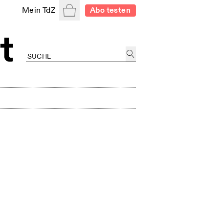
Warenkorb
Mein TdZ
Abo testen