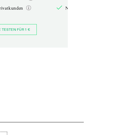
rivatkunden
Nur für Privatkunden
E TESTEN FÜR 1 €
JETZT BESTELLEN