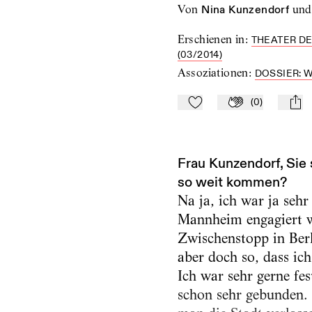
von
Nina Kunzendorf
und
Erschienen in
:
THEATER DE
(03/2014)
Assoziationen
:
DOSSIER: W
(
0
)
Zu Mein-TdZ hinzufügen
Applaudieren
mail
Frau Kunzendorf, Sie
so weit kommen?
Na ja, ich war ja sehr
Mannheim engagiert w
Zwischenstopp in Berl
aber doch so, dass ic
Ich war sehr gerne fes
schon sehr gebunden. 