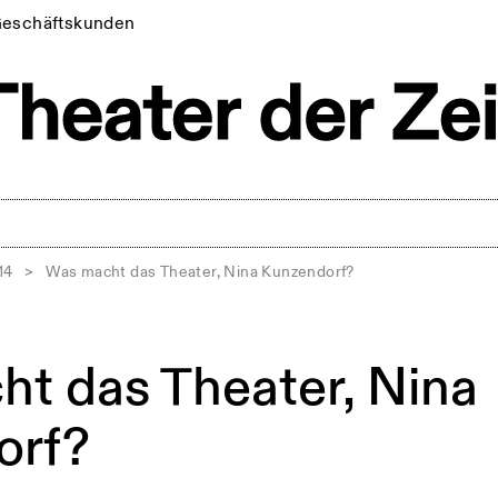
eschäftskunden
14
>
Was macht das Theater, Nina Kunzendorf?
t das Theater, Nina
orf?