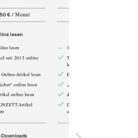
,50 €
/
Monat
10,00 €
/
12 Monate
line lesen
Online lesen
line lesen
—
Bücher online lesen
el seit 2013 online
TdZ-Artikel seit 2013 online
lesen
 Online-Artikel lesen
Exklusive Online-Artikel lesen
ücher“ online lesen
„Arbeitsbücher“ online lesen
tikel online lesen
double-Artikel online lesen
ONZETT-Artikel
IXYPSILONZETT-Artikel
sen
online lesen
-Downloads
PDF-Downloads