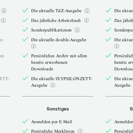
Die aktuelle TdZ-Ausgabe
Die aktu
Das jährliche Arbeitsbuch
Das jährl
Sonderpublikationen
Sonderpu
be
Die aktuelle double-Ausgabe
Die aktue
len
Persönliches Archiv mit allen
Persönlic
bereits erworbenen
bereits e
Downloads
Downloa
ZETT-
Die aktuelle IXYPSILONZETT-
Die aktu
Ausgabe
Ausgabe
Sonstiges
S
Anmelden per E-Mail
Anmelden
Persönliche Merklisten
Persönlic