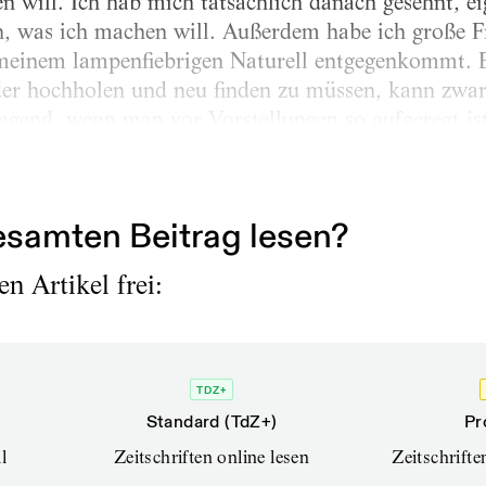
en will. Ich hab mich tatsächlich danach gesehnt, e
n, was ich machen will. Außerdem habe ich große 
s meinem lampenfiebrigen Naturell entgegenkommt. 
r hochholen und neu finden zu müssen, kann zwar g
ngend, wenn man vor Vorstellungen so aufgeregt ist
eße ich es, dass ich abends „erlöst“ bin von dem,
lbst dann, wenn ich manchmal unzufrieden bin und 
samten Beitrag lesen?
n Artikel frei:
TDZ+
Standard (TdZ+)
Pr
l
Zeitschriften online lesen
Zeitschrift