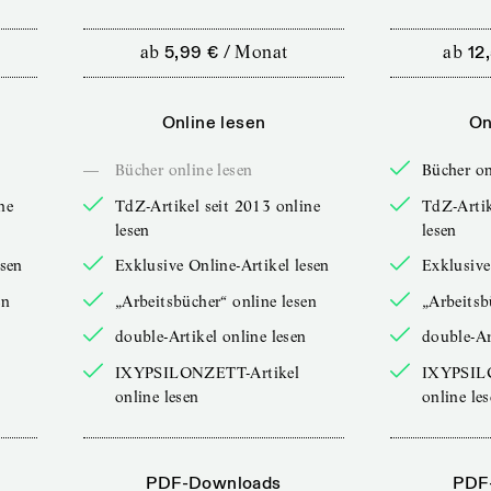
ab
5,99 €
/
Monat
ab
12
Online lesen
On
—
Bücher online lesen
Bücher on
ne
TdZ-Artikel seit 2013 online
TdZ-Artik
lesen
lesen
esen
Exklusive Online-Artikel lesen
Exklusive
en
„Arbeitsbücher“ online lesen
„Arbeitsb
double-Artikel online lesen
double-Ar
IXYPSILONZETT-Artikel
IXYPSIL
online lesen
online le
PDF-Downloads
PDF