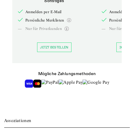
Sonstiges
So
Anmelden per E-Mail
Anmelden per 
Persönliche Merklisten
Persönliche Me
—
Nur für Privatkunden
—
Nur für Priva
JETZT BESTELLEN
30 TAGE 
Mögliche Zahlungsmethoden
Assoziationen