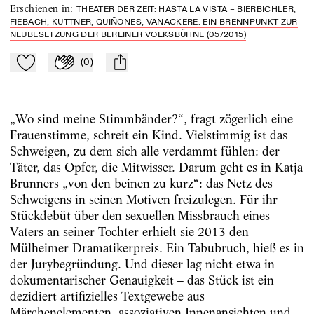
Erschienen in
:
THEATER DER ZEIT: HASTA LA VISTA – BIERBICHLER,
FIEBACH, KUTTNER, QUIÑONES, VANACKERE. EIN BRENNPUNKT ZUR
NEUBESETZUNG DER BERLINER VOLKSBÜHNE (05/2015)
(
0
)
Zu Mein-TdZ hinzufügen
Applaudieren
mail
„Wo sind meine Stimmbänder?“, fragt zögerlich eine
Frauenstimme, schreit ein Kind. Vielstimmig ist das
Schweigen, zu dem sich alle verdammt fühlen: der
Täter, das Opfer, die Mitwisser. Darum geht es in Katja
Brunners „von den beinen zu kurz“: das Netz des
Schweigens in seinen Motiven freizulegen. Für ihr
Stückdebüt über den sexuellen Missbrauch eines
Vaters an seiner Tochter erhielt sie 2013 den
Mülheimer Dramatikerpreis. Ein Tabubruch, hieß es in
der Jurybegründung. Und dieser lag nicht etwa in
dokumentarischer Genauigkeit – das Stück ist ein
dezidiert artifizielles Textgewebe aus
Märchenelementen, assoziativen Innenansichten und