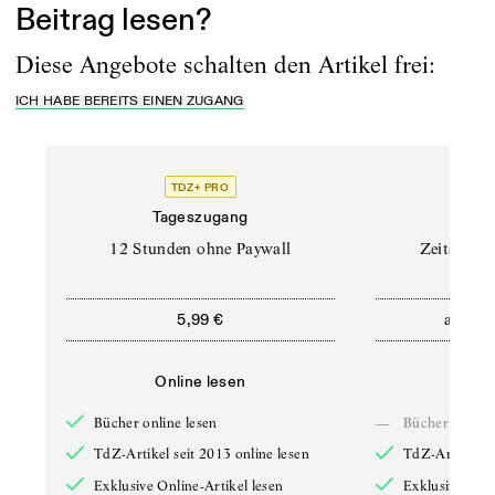
Beitrag lesen?
Diese Angebote schalten den Artikel frei:
ICH HABE BEREITS EINEN ZUGANG
TDZ+ PRO
Tageszugang
Stand
12 Stunden ohne Paywall
Zeitschrif
ab
5,99 €
5,9
Online lesen
Onli
Bücher online lesen
—
Bücher online 
TdZ-Artikel seit 2013 online lesen
TdZ-Artikel se
Exklusive Online-Artikel lesen
Exklusive Onli