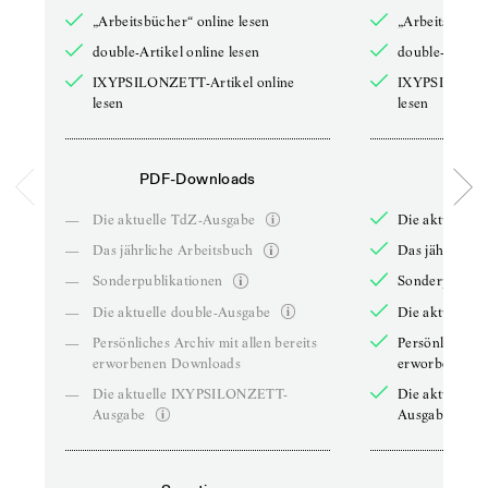
„Arbeitsbücher“ online lesen
„Arbeitsbücher
double-Artikel online lesen
double-Artikel
IXYPSILONZETT-Artikel online
IXYPSILONZET
lesen
lesen
PDF-Downloads
PDF-
—
Die aktuelle TdZ-Ausgabe
Die aktuelle 
—
Das jährliche Arbeitsbuch
Das jährliche 
—
Sonderpublikationen
Sonderpublika
—
Die aktuelle double-Ausgabe
Die aktuelle 
—
Persönliches Archiv mit allen bereits
Persönliches A
erworbenen Downloads
erworbenen D
—
Die aktuelle IXYPSILONZETT-
Die aktuelle
Ausgabe
Ausgabe