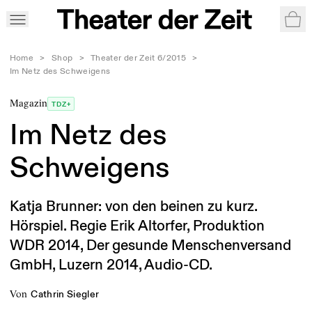
War
Home
>
Shop
>
Theater der Zeit 6/2015
>
Im Netz des Schweigens
Magazin
TDZ+
Im Netz des
Schweigens
Katja Brunner: von den beinen zu kurz.
Hörspiel. Regie Erik Altorfer, Produktion
WDR 2014, Der gesunde Menschenversand
GmbH, Luzern 2014, Audio-CD.
von
Cathrin Siegler