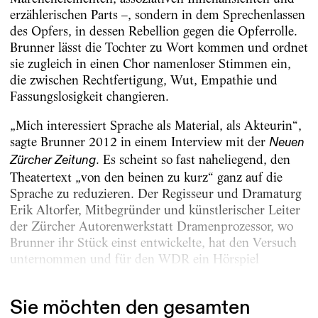
erzählerischen Parts –, sondern in dem Sprechenlassen
des Opfers, in dessen Rebellion gegen die Opferrolle.
Brunner lässt die Tochter zu Wort kommen und ordnet
sie zugleich in einen Chor namenloser Stimmen ein,
die zwischen Rechtfertigung, Wut, Empathie und
Fassungslosigkeit changieren.
„Mich interessiert Sprache als Material, als Akteurin“,
sagte Brunner 2012 in einem Interview mit der
Neuen
. Es scheint so fast naheliegend, den
Zürcher Zeitung
Theatertext „von den beinen zu kurz“ ganz auf die
Sprache zu reduzieren. Der Regisseur und Dramaturg
Erik Altorfer, Mitbegründer und künstlerischer Leiter
der Zürcher Autorenwerkstatt Dramenprozessor, wo
Brunner ihr Stück einst entwickelte, hat den Versuch
unternommen und für den WDR ein Hörspiel
inszeniert....
Sie möchten den gesamten