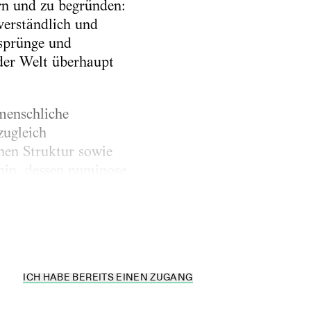
rn und zu begründen:
erständlich und
rsprünge und
der Welt überhaupt
menschliche
zugleich
chen Struktur sowie
in, dessen numinose
rortet. Dass das
ICH HABE BEREITS EINEN ZUGANG