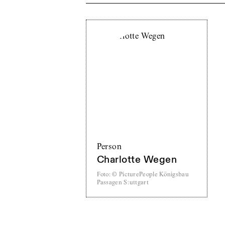
Person
Charlotte Wegen
Foto
:
© PicturePeople Königsbau
Passagen Stuttgart