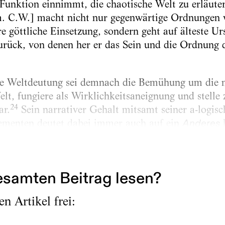
 Funktion einnimmt, die chaotische Welt zu erläute
. C.W.] macht nicht nur gegenwärtige Ordnungen v
hre göttliche Einsetzung, sondern geht auf älteste U
urück, von denen her er das Sein und die Ordnung 
e Weltdeutung sei demnach die Bemühung um die 
lt, fungiere als Wirklichkeitsaneignung und stelle 
24
ar.
Sein narrativer Gehalt mitsamt seiner a-logis
lementen deutet dabei immer auch auf ein
h
Anderes
n den Ursprung einer transzendentalen Wahrheit ve
heit in allen mythomorphen Formen ihres...
samten Beitrag lesen?
n Artikel frei: