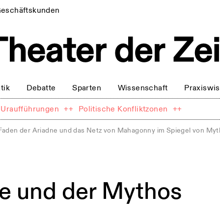
eschäftskunden
tik
Debatte
Sparten
Wissenschaft
Praxiswi
Uraufführungen
++
Politische Konfliktzonen
++
Faden der Ariadne und das Netz von Mahagonny im Spiegel von Myt
ne und der Mythos