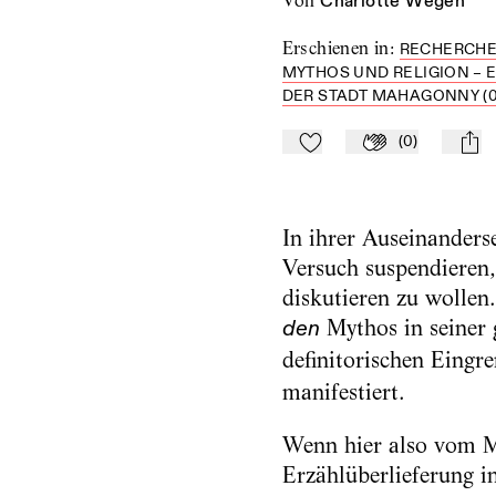
von
Charlotte Wegen
Erschienen in
:
RECHERCHEN
MYTHOS UND RELIGION – 
DER STADT MAHAGONNY (0
(
0
)
Zu Mein-TdZ hinzufügen
Applaudieren
mail
In ihrer Auseinanders
Versuch suspendieren,
diskutieren zu wollen.
Mythos in seiner 
den
definitorischen Eingr
manifestiert.
Wenn hier also vom Myt
Erzählüberlieferung i