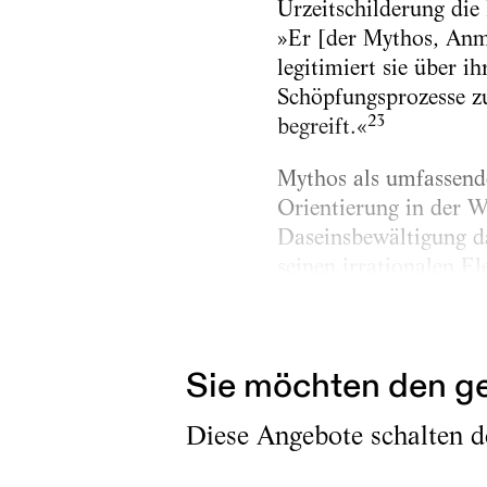
Urzeitschilderung die
»Er [der Mythos, Anm
legitimiert sie über i
Schöpfungsprozesse z
23
begreift.«
Mythos als umfassend
Orientierung in der We
Daseinsbewältigung d
seinen irrationalen E
Bezüge der Verstand i
Begreifen dieser Wahr
Sie möchten den ge
Diese Angebote schalten de