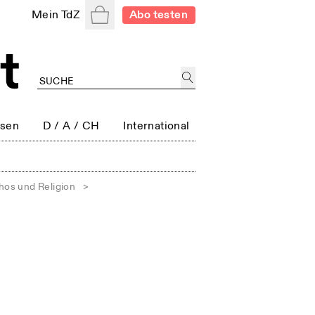
Warenkorb
Mein TdZ
Abo testen
ssen
D / A / CH
International
hos und Religion
>