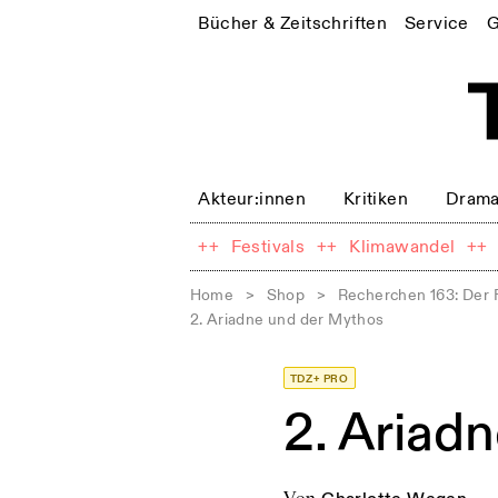
Bücher & Zeitschriften
Service
G
Akteur:innen
Kritiken
Drama
++
Festivals
++
Klimawandel
++
Home
>
Shop
>
Recherchen 163: Der 
2. Ariadne und der Mythos
TDZ+ PRO
2. Ariad