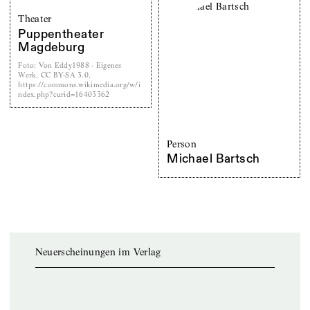
Theater
Puppentheater
Magdeburg
Foto
:
Von Eddy1988 - Eigenes
Werk, CC BY-SA 3.0,
https://commons.wikimedia.org/w/i
ndex.php?curid=16403362
Person
Michael Bartsch
Neuerscheinungen im Verlag