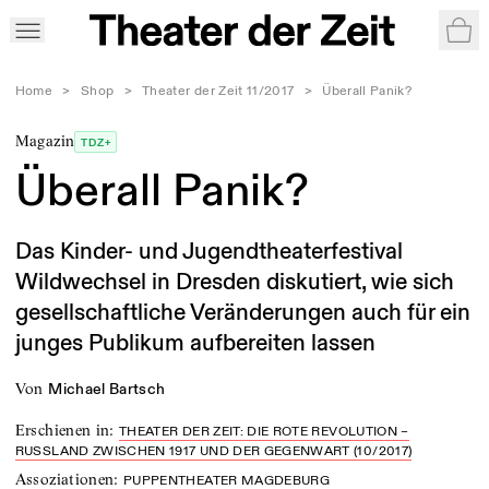
War
Home
>
Shop
>
Theater der Zeit 11/2017
>
Überall Panik?
Magazin
TDZ+
Überall Panik?
Das Kinder- und Jugendtheaterfestival
Wildwechsel in Dresden diskutiert, wie sich
gesellschaftliche Veränderungen auch für ein
junges Publikum aufbereiten lassen
von
Michael Bartsch
Erschienen in
:
THEATER DER ZEIT: DIE ROTE REVOLUTION –
RUSSLAND ZWISCHEN 1917 UND DER GEGENWART (10/2017)
Assoziationen
:
PUPPENTHEATER MAGDEBURG