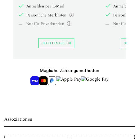
Anmelden per E-Mail
Anmelden per 
Persönliche Merklisten
Persönliche Me
—
Nur für Privatkunden
—
Nur für Priva
JETZT BESTELLEN
30 TAGE 
Mögliche Zahlungsmethoden
Assoziationen