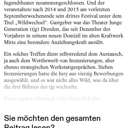
Jugendtheater zusammengeschlossen. Und der
veranstaltete nach 2014 und 2015 am vorletzten
Septemberwochenende sein drittes Festival unter dem
Titel „Wildwechsel“. Gastgeber war das Theater Junge
Generation (tjg) Dresden, das seit Dezember des
Vorjahres in seinem neuen Domizil im alten Kraftwerk
Mitte eine besondere Anziehungskraft ausübt.
Ein solches Treffen dient selbstredend dem Austausch,
ja auch dem Wettbewerb von Inszenierungen, aber
ebenso strategischen Werkstattgesprächen. Sieben
Inszenierungen hatte die Jury aus vierzig Bewerbungen
ausgewählt, und es war nicht alles Wild, was da über
die drei Bühnen des tjg wechselte.
Einen starken Eindruck indes hinterließ das
Magdeburger Puppenspiel mit „M – Eine Stadt...
Sie möchten den gesamten
Beitrag lesen?