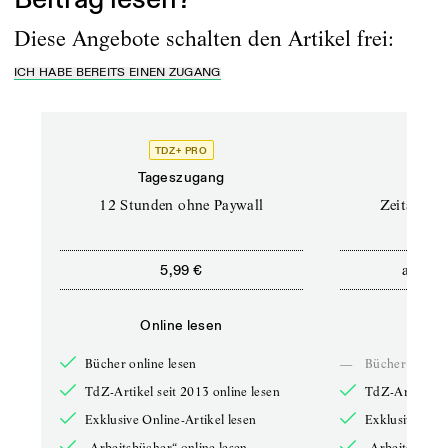
Diese Angebote schalten den Artikel frei:
ICH HABE BEREITS EINEN ZUGANG
TDZ+ PRO
Tageszugang
Stand
12 Stunden ohne Paywall
Zeitschrif
ab
5,99 €
5,9
Online lesen
Onli
Bücher online lesen
—
Bücher online 
TdZ-Artikel seit 2013 online lesen
TdZ-Artikel se
Exklusive Online-Artikel lesen
Exklusive Onli
„Arbeitsbücher“ online lesen
„Arbeitsbücher