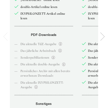
double-Artikel online lesen
double-Artikel
IXYPSILONZETT-Artikel online
IXYPSILONZET
lesen
lesen
PDF-Downloads
PDF-
—
Die aktuelle TdZ-Ausgabe
Die aktuelle 
—
Das jährliche Arbeitsbuch
Das jährliche 
—
Sonderpublikationen
Sonderpublika
—
Die aktuelle double-Ausgabe
Die aktuelle 
—
Persönliches Archiv mit allen bereits
Persönliches A
erworbenen Downloads
erworbenen D
—
Die aktuelle IXYPSILONZETT-
Die aktuelle
Ausgabe
Ausgabe
Sonstiges
So