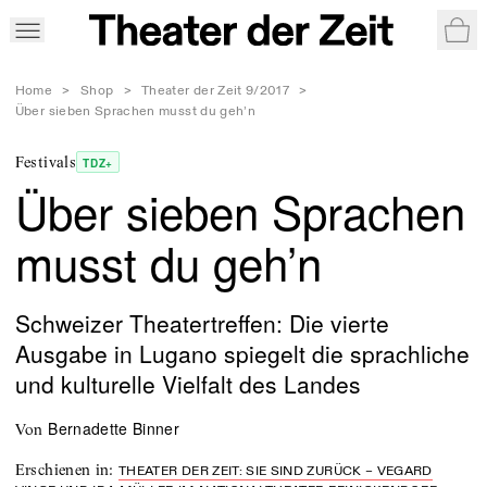
War
Home
>
Shop
>
Theater der Zeit 9/2017
>
Über sieben Sprachen musst du geh’n
Festivals
TDZ+
Über sieben Sprachen
musst du geh’n
Schweizer Theatertreffen: Die vierte
Ausgabe in Lugano spiegelt die sprachliche
und kulturelle Vielfalt des Landes
Bernadette Binner
von
Erschienen in
:
THEATER DER ZEIT: SIE SIND ZURÜCK – VEGARD