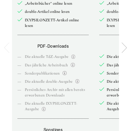
„Arbeitsbücher“ online lesen
„Arbeitsbücher
double-Artikel online lesen
double-Artikel
IXYPSILONZETT-Artikel online
IXYPSILONZET
lesen
lesen
PDF-Downloads
PDF-
—
Die aktuelle TdZ-Ausgabe
Die aktuelle 
—
Das jährliche Arbeitsbuch
Das jährliche 
—
Sonderpublikationen
Sonderpublika
—
Die aktuelle double-Ausgabe
Die aktuelle 
—
Persönliches Archiv mit allen bereits
Persönliches A
erworbenen Downloads
erworbenen D
—
Die aktuelle IXYPSILONZETT-
Die aktuelle
Ausgabe
Ausgabe
Sonstiges
So