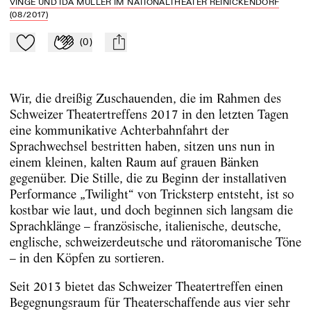
VINGE UND IDA MÜLLER IM NATIONALTHEATER REINICKENDORF
(08/2017)
(
0
)
Zu Mein-TdZ hinzufügen
Applaudieren
mail
Wir, die dreißig Zuschauenden, die im Rahmen des
Schweizer Theatertreffens 2017 in den letzten Tagen
eine kommunikative Achterbahnfahrt der
Sprachwechsel bestritten haben, sitzen uns nun in
einem kleinen, kalten Raum auf grauen Bänken
gegenüber. Die Stille, die zu Beginn der installativen
Performance „Twilight“ von Tricksterp entsteht, ist so
kostbar wie laut, und doch beginnen sich langsam die
Sprachklänge – französische, italienische, deutsche,
englische, schweizerdeutsche und rätoromanische Töne
– in den Köpfen zu sortieren.
Seit 2013 bietet das Schweizer Theatertreffen einen
Begegnungsraum für Theaterschaffende aus vier sehr