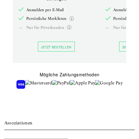
Anmelden per E-Mail
Anmelden per 
Persönliche Merklisten
Persönliche Me
—
Nur für Privatkunden
—
Nur für Priva
JETZT BESTELLEN
30 TAGE 
Mögliche Zahlungsmethoden
Assoziationen