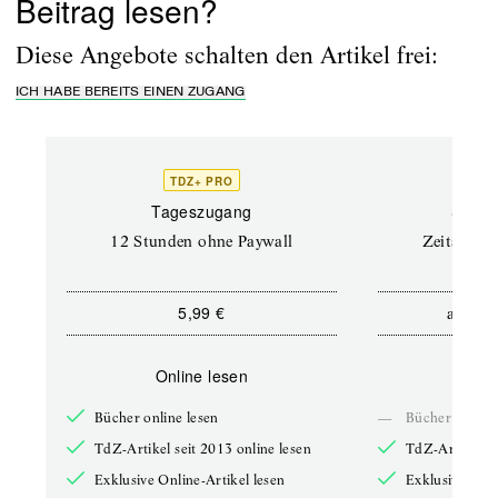
Beitrag lesen?
Diese Angebote schalten den Artikel frei:
ICH HABE BEREITS EINEN ZUGANG
TDZ+ PRO
Tageszugang
Stand
12 Stunden ohne Paywall
Zeitschrif
5,99 €
5,9
ab
Online lesen
Onli
Bücher online lesen
—
Bücher online 
TdZ-Artikel seit 2013 online lesen
TdZ-Artikel se
Exklusive Online-Artikel lesen
Exklusive Onli