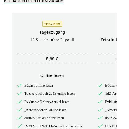
ICH HABE BEREITS EINEN ZUGANG
TDZ+ PRO
TD
Tageszugang
Prof
12 Stunden ohne Paywall
Zeitschriften un
5,99 €
12,
ab
Online lesen
Onli
Bücher online lesen
Bücher online l
TdZ-Artikel seit 2013 online lesen
TdZ-Artikel seit
Exklusive Online-Artikel lesen
Exklusive Onlin
„Arbeitsbücher“ online lesen
„Arbeitsbücher“
double-Artikel online lesen
double-Artikel o
IXYPSILONZETT-Artikel online lesen
IXYPSILONZETT-