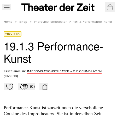
War
Home
>
Shop
>
Improvisationstheater
>
19.1.3 Performance-Kunst
TDZ+ PRO
19.1.3 Performance-
Kunst
Erschienen in
:
IMPROVISATIONSTHEATER – DIE GRUNDLAGEN
(10/2018)
(
0
)
Zu Mein-TdZ hinzufügen
Applaudieren
mail
Performance-Kunst ist zurzeit noch die verschollene
Cousine des Improtheaters. Sie ist in derselben Zeit