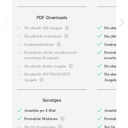
PDF-Downloads
PDF-
—
Die aktuelle TdZ-Ausgabe
Die aktuelle T
—
Das jährliche Arbeitsbuch
Das jährliche A
—
Sonderpublikationen
Sonderpublikati
—
Persönliches Archiv mit allen bereits
Persönliches Arc
erworbenen Downloads
erworbenen Do
—
Die aktuelle double-Ausgabe
Die aktuelle do
—
Die aktuelle IXYPSILONZETT-
Die aktuelle 
Ausgabe
Ausgabe
Sonstiges
So
Anmelden per E-Mail
Anmelden per E
Persönliche Merklisten
Persönliche Mer
—
Nur für Privatkunden
Nur für Privatk