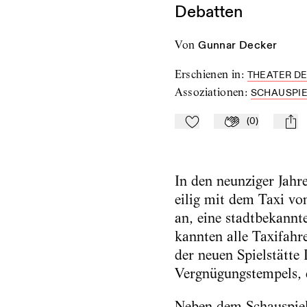
Debatten
von
Gunnar Decker
Erschienen in
:
THEATER DE
Assoziationen
:
SCHAUSPIE
(
0
)
Zu Mein-TdZ hinzufügen
Applaudieren
mail
In den neunziger Jah
eilig mit dem Taxi vo
an, eine stadtbekannt
kannten alle Taxifahr
der neuen Spielstätte
Vergnügungstempels, 
Neben dem Schauspielh