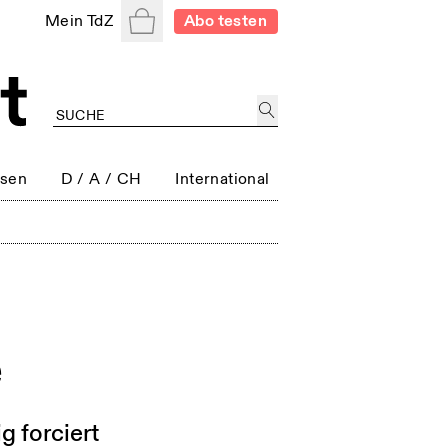
Warenkorb
Mein TdZ
Abo testen
ssen
D / A / CH
International
e
g forciert