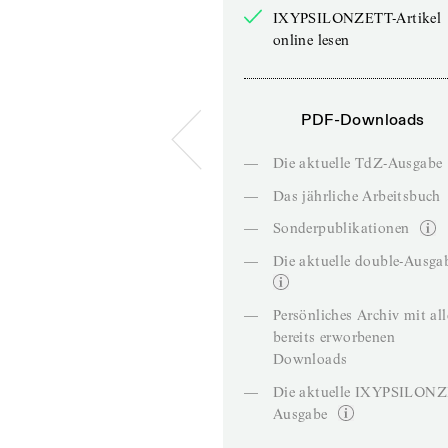
IXYPSILONZETT-Artikel
online lesen
PDF-Downloads
—
Die aktuelle TdZ-Ausgabe
—
Das jährliche Arbeitsbuch
—
Sonderpublikationen
—
Die aktuelle double-Ausga
—
Persönliches Archiv mit al
bereits erworbenen
Downloads
—
Die aktuelle IXYPSILON
Ausgabe