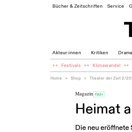
Bücher & Zeitschriften
Service
G
Akteur:innen
Kritiken
Drama
++
Festivals
++
Klimawandel
++
Home
>
Shop
>
Theater der Zeit 2/20
Magazin
TDZ+
Heimat al
Die neu eröffnete 