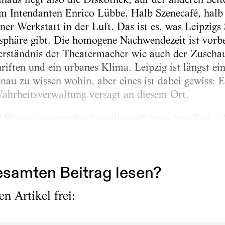
em Intendanten Enrico Lübbe. Halb Szenecafé, halb
er Werkstatt in der Luft. Das ist es, was Leipzigs 
phäre gibt. Die homogene Nachwendezeit ist vorbei,
tverständnis der Theatermacher wie auch der Zuschau
riften und ein urbanes Klima. Leipzig ist längst ei
enau zu wissen wohin, aber eines ist dabei gewiss:
Wahrheitsverwaltung versagt an diesem Ort.
Wohin in einer Stadtgesellschaft brauchen Zeit. „
otto. Man umkreist, so Lübbe, das Thema der Ident
u am Haus, nun aber liegt...
samten Beitrag lesen?
n Artikel frei: