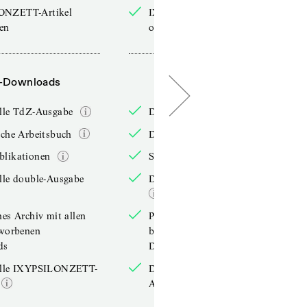
ONZETT-Artikel
IXYPSILONZETT-Artikel
sen
online lesen
-Downloads
PDF-Downloads
elle TdZ-Ausgabe
Die aktuelle TdZ-Ausgabe
iche Arbeitsbuch
Das jährliche Arbeitsbuch
blikationen
Sonderpublikationen
lle double-Ausgabe
Die aktuelle double-Ausgabe
hes Archiv mit allen
Persönliches Archiv mit allen
rworbenen
bereits erworbenen
ds
Downloads
elle IXYPSILONZETT-
Die aktuelle IXYPSILONZETT-
Ausgabe