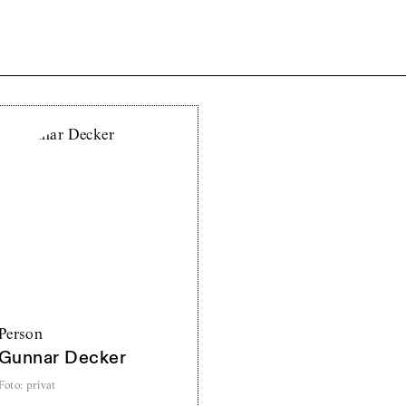
Person
Gunnar Decker
Foto
:
privat