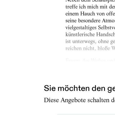
treffe ich mich mit d
einem Hauch von offen
seine besondere Atmos
vielgestaltiges Selbs
künstlerische Handsch
ist unterwegs, ohne g
reichen nicht, bloße 
Fragen des Woher und 
lautet das Spielzeitm
Diskothek ist nicht ne
Sie möchten den ge
Diese Angebote schalten de