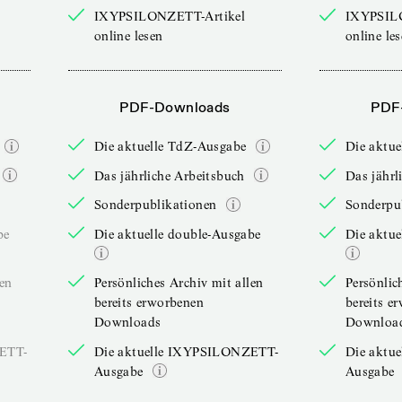
IXYPSILONZETT-Artikel
IXYPSIL
online lesen
online le
PDF-Downloads
PDF
Die aktuelle TdZ-Ausgabe
Die aktu
Das jährliche Arbeitsbuch
Das jährl
Sonderpublikationen
Sonderpu
be
Die aktuelle double-Ausgabe
Die aktue
len
Persönliches Archiv mit allen
Persönlic
bereits erworbenen
bereits e
Downloads
Downloa
ZETT-
Die aktuelle IXYPSILONZETT-
Die aktu
Ausgabe
Ausgabe