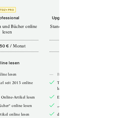
TDZ+ PRO
TDZ+
ofessional
Upgrade für Printabonnenten
en und Bücher online
Standard (TdZ+) – Zeitschriften
lesen
online lesen
,50 €
/
Monat
10,00 €
/
12 Monate
line lesen
Online lesen
line lesen
—
Bücher online lesen
el seit 2013 online
TdZ-Artikel seit 2013 online
lesen
 Online-Artikel lesen
Exklusive Online-Artikel lesen
ücher“ online lesen
„Arbeitsbücher“ online lesen
tikel online lesen
double-Artikel online lesen