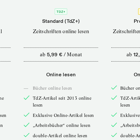
TDZ+
Standard (TdZ+)
Pr
l
Zeitschriften online lesen
Zeitschrift
ab
5,99 €
/
Monat
ab
12
Online lesen
On
—
Bücher online lesen
Bücher on
ne
TdZ-Artikel seit 2013 online
TdZ-Artik
lesen
lesen
esen
Exklusive Online-Artikel lesen
Exklusive
en
„Arbeitsbücher“ online lesen
„Arbeitsb
double-Artikel online lesen
double-Ar