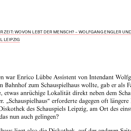
R ZEIT: WOVON LEBT DER MENSCH? – WOLFGANG ENGLER UND 
L LEIPZIG
ren war Enrico Lübbe Assistent von Intendant Wolf
m Bahnhof zum Schauspielhaus wollte, gab er als F
e, etwas anrüchige Lokalität direkt neben dem Scha
er. „Schauspielhaus“ erforderte dagegen oft länger
 Diskothek des Schauspiels Leipzig, am Ort des eins
das nun auch gelingen?
aus liegt also die Diskothek, auf der anderen Seite