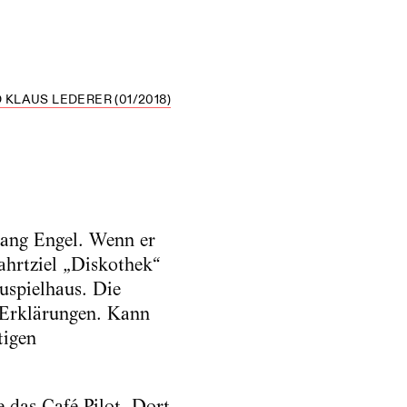
KLAUS LEDERER (01/2018)
gang Engel. Wenn er
ahrtziel „Diskothek“
uspielhaus. Die
e Erklärungen. Kann
tigen
 das Café Pilot. Dort