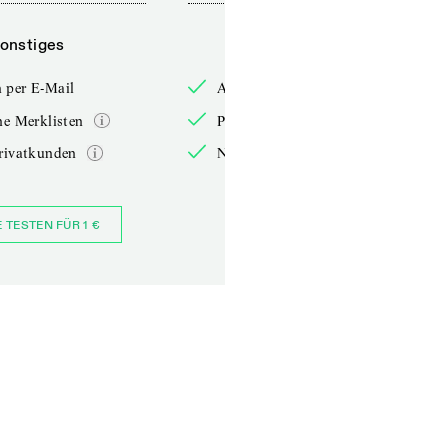
onstiges
Sonstiges
 per E-Mail
Anmelden per E-Mail
he Merklisten
Persönliche Merklisten
rivatkunden
Nur für Privatkunden
E TESTEN FÜR 1 €
JETZT BESTELLEN