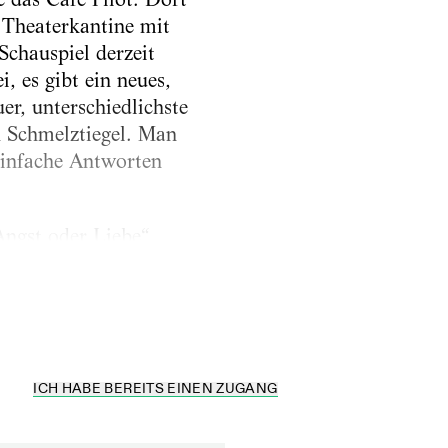
 Theaterkantine mit
Schauspiel derzeit
 es gibt ein neues,
er, unterschiedlichste
n Schmelztiegel. Man
 Einfache Antworten
Angst oder Liebe“
ität. Das Format der
ICH HABE BEREITS EINEN ZUGANG