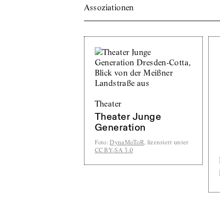
Assoziationen
Theater
Theater Junge
Generation
Foto
:
DynaMoToR
, lizensiert unter
CC BY-SA 3.0