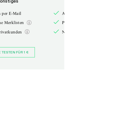
onstiges
Sonstiges
 per E-Mail
Anmelden per E-Mail
he Merklisten
Persönliche Merklisten
rivatkunden
Nur für Privatkunden
E TESTEN FÜR 1 €
JETZT BESTELLEN