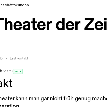
eschäftskunden
15
>
Erstkontakt
dtheater
TDZ+
akt
heater kann man gar nicht früh genug mac
eration