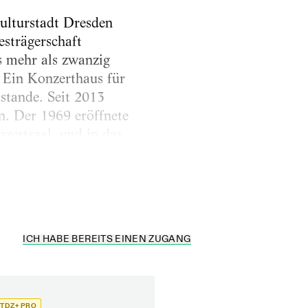
ulturstadt Dresden
esträgerschaft
 mehr als zwanzig
. Ein Konzerthaus für
stande. Seit 2013
n. Der 1969 eröffnete
zertsaal, und in das
tte und das tjg sowie
 knapp...
ICH HABE BEREITS EINEN ZUGANG
TDZ+ PRO
TDZ+