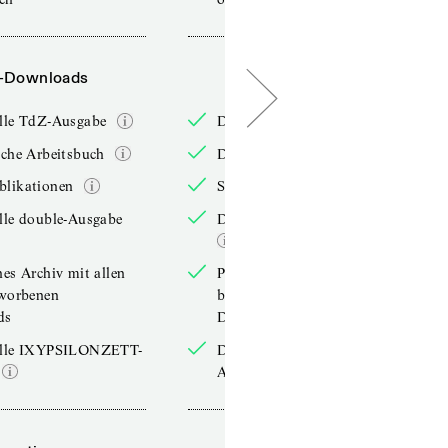
-Downloads
PDF-Downloads
elle TdZ-Ausgabe
Die aktuelle TdZ-Ausgabe
iche Arbeitsbuch
Das jährliche Arbeitsbuch
blikationen
Sonderpublikationen
lle double-Ausgabe
Die aktuelle double-Ausgabe
hes Archiv mit allen
Persönliches Archiv mit allen
rworbenen
bereits erworbenen
ds
Downloads
elle IXYPSILONZETT-
Die aktuelle IXYPSILONZETT-
Ausgabe