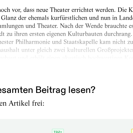
ch vor, dass neue Theater errichtet werden. Die K
 Glanz der ehemals kurfürstlichen und nun in Land
mmlungen und Theater. Nach der Wende brauchte es
tadt zu ihren ersten eigenen Kulturbauten durchrang
hester Philharmonie und Staatskapelle kam nicht zu
haushalt unter gleich zwei kulturellen Großprojekte
ebaut und erhält einen akustisch hochwertigen Kon
tadtkraftwerk von 1895 ziehen die städtische Opere
irtschaft ein. Beide Vorhaben kosten jeweils einen
samten Beitrag lesen?
n Artikel frei:
TDZ+