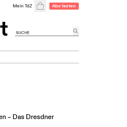
Warenkorb
Mein TdZ
Abo testen
hen – Das Dresdner