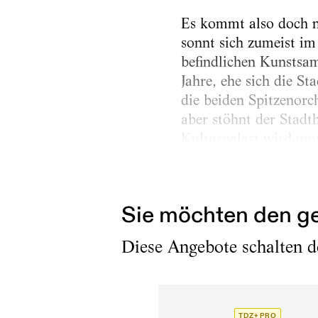
Es kommt also doch no
sonnt sich zumeist im
befindlichen Kunstsa
Jahre, ehe sich die S
die beiden Spitzenorc
aber stöhnt der Stadt
Kulturpalast wird umg
lange brachliegende S
Künstler und Kreativw
Sie möchten den ge
Diese Angebote schalten de
TDZ+ PRO