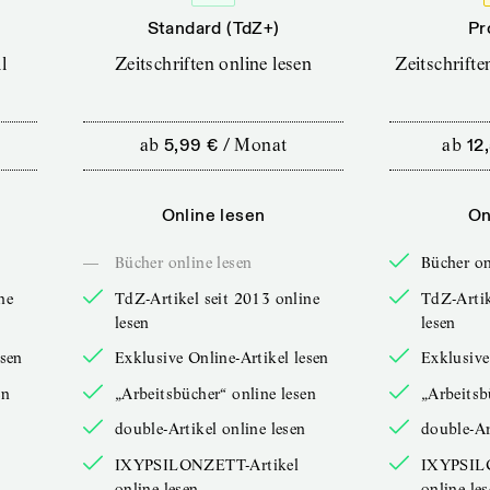
Standard (TdZ+)
Pr
l
Zeitschriften online lesen
Zeitschrift
ab
5,99 €
/
Monat
ab
12
Online lesen
On
—
Bücher online lesen
Bücher on
ne
TdZ-Artikel seit 2013 online
TdZ-Artik
lesen
lesen
esen
Exklusive Online-Artikel lesen
Exklusive
en
„Arbeitsbücher“ online lesen
„Arbeitsb
double-Artikel online lesen
double-Ar
IXYPSILONZETT-Artikel
IXYPSIL
online lesen
online le