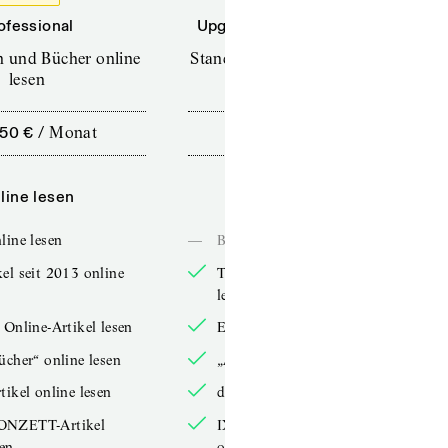
ofessional
Upgrade für Printabonnenten
en und Bücher online
Standard (TdZ+) – Zeitschriften
lesen
online lesen
,50 €
/
Monat
10,00 €
/
12 Monate
line lesen
Online lesen
line lesen
—
Bücher online lesen
el seit 2013 online
TdZ-Artikel seit 2013 online
lesen
 Online-Artikel lesen
Exklusive Online-Artikel lesen
ücher“ online lesen
„Arbeitsbücher“ online lesen
tikel online lesen
double-Artikel online lesen
ONZETT-Artikel
IXYPSILONZETT-Artikel
sen
online lesen