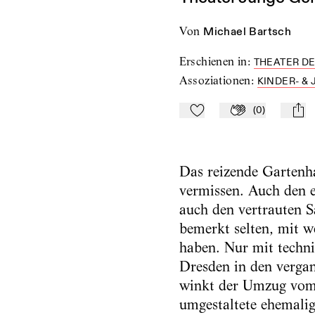
von
Michael Bartsch
Erschienen in
:
THEATER DE
Assoziationen
:
KINDER- &
(
0
)
Zu Mein-TdZ hinzufügen
Applaudieren
mail
Das reizende Gartenha
vermissen. Auch den e
auch den vertrauten S
bemerkt selten, mit w
haben. Nur mit techni
Dresden in den verga
winkt der Umzug vom 
umgestaltete ehemalig