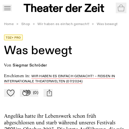
War
Home
>
Shop
>
Wir haben es einfach gemacht!
>
Was bewegt
TDZ+ PRO
Was bewegt
von
Siegmar Schröder
Erschienen in
:
WIR HABEN ES EINFACH GEMACHT! – REISEN IN
INTERNATIONALE THEATERWELTEN (07/2024)
(
0
)
Zu Mein-TdZ hinzufügen
Applaudieren
mail
Angelika hatte ihr Lebenswerk schon früh
abgeschlossen und starb während unseres Festivals