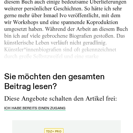
diesem Buch auch einige bedeutsame Überlieferungen
weiterer persönlicher Geschichten. So hätte ich sehr
gerne mehr über Ismael Ivo veröffentlicht, mit dem
wir Workshops und eine spannende Koproduktion
umgesetzt haben. Während der Arbeit an diesem Buch
bin ich auf viele gebrochene Biografien gestoßen. Das
künstlerische Leben verläuft nicht geradlinig.
Künstler*innenbiografien sind oft gekennzeichnet
durch große Selbstzweifel und eine starke
Sensibilität...
Sie möchten den gesamten
Beitrag lesen?
Diese Angebote schalten den Artikel frei:
ICH HABE BEREITS EINEN ZUGANG
TDZ+ PRO
TD