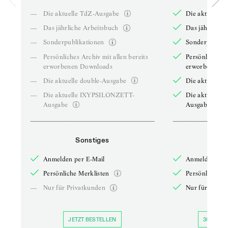
—
Die aktuelle TdZ-Ausgabe
Die aktuelle 
—
Das jährliche Arbeitsbuch
Das jährliche 
—
Sonderpublikationen
Sonderpublika
—
Persönliches Archiv mit allen bereits
Persönliches A
erworbenen Downloads
erworbenen D
—
Die aktuelle double-Ausgabe
Die aktuelle 
—
Die aktuelle IXYPSILONZETT-
Die aktuelle
Ausgabe
Ausgabe
Sonstiges
So
Anmelden per E-Mail
Anmelden per 
Persönliche Merklisten
Persönliche Me
—
Nur für Privatkunden
Nur für Priva
JETZT BESTELLEN
30 TAGE 