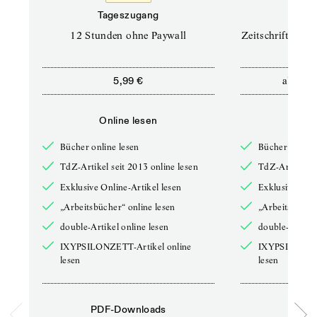
Tageszugang
Prof
12 Stunden ohne Paywall
Zeitschriften un
ab
5,99 €
12,5
Online lesen
Onli
Bücher online lesen
Bücher online 
TdZ-Artikel seit 2013 online lesen
TdZ-Artikel se
Exklusive Online-Artikel lesen
Exklusive Onli
„Arbeitsbücher“ online lesen
„Arbeitsbücher
double-Artikel online lesen
double-Artikel
IXYPSILONZETT-Artikel online
IXYPSILONZET
lesen
lesen
PDF-Downloads
PDF-