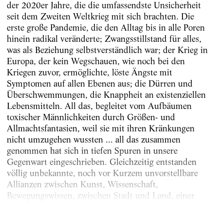
der 2020er Jahre, die die umfassendste Unsicherheit
seit dem Zweiten Weltkrieg mit sich brachten. Die
erste große Pandemie, die den Alltag bis in alle Poren
hinein radikal veränderte; Zwangsstillstand für alles,
was als Beziehung selbstverständlich war; der Krieg in
Europa, der kein Wegschauen, wie noch bei den
Kriegen zuvor, ermöglichte, löste Ängste mit
Symptomen auf allen Ebenen aus; die Dürren und
Überschwemmungen, die Knappheit an existenziellen
Lebensmitteln. All das, begleitet vom Aufbäumen
toxischer Männlichkeiten durch Größen- und
Allmachtsfantasien, weil sie mit ihren Kränkungen
nicht umzugehen wussten ... all das zusammen
genommen hat sich in tiefen Spuren in unsere
Gegenwart eingeschrieben. Gleichzeitig entstanden
völlig unbekannte, noch vor Kurzem unvorstellbare
Allianzen zwischen Kunst, Wissenschaft,
Bewegungswissen, zwischen Stadt und Land, einer
zunehmend neugierigen Wirtschaft, die...