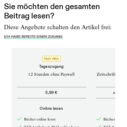
Sie möchten den gesamten
Beitrag lesen?
Diese Angebote schalten den Artikel frei:
ICH HABE BEREITS EINEN ZUGANG
TDZ+ PRO
TD
Tageszugang
Prof
12 Stunden ohne Paywall
Zeitschriften un
ab
5,99 €
12,5
Online lesen
Onli
Bücher online lesen
Bücher online 