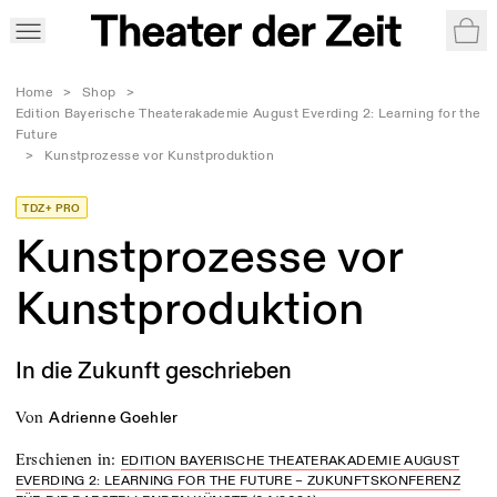
War
Home
>
Shop
>
Edition Bayerische Theaterakademie August Everding 2: Learning for the
Future
>
Kunstprozesse vor Kunstproduktion
TDZ+ PRO
Kunstprozesse vor
Kunstproduktion
In die Zukunft geschrieben
von
Adrienne Goehler
Erschienen in
:
EDITION BAYERISCHE THEATERAKADEMIE AUGUST
EVERDING 2: LEARNING FOR THE FUTURE – ZUKUNFTSKONFERENZ