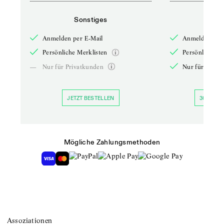
Sonstiges
So
Anmelden per E-Mail
Anmelden per 
Persönliche Merklisten
Persönliche Me
—
Nur für Privatkunden
Nur für Priva
JETZT BESTELLEN
30 TAGE 
Mögliche Zahlungsmethoden
Assoziationen