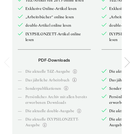
TdZ-Artikel seit 2013 online lesen
TdZ-Artikel se
Exklusive Online-Artikel lesen
Exklusive Onli
„Arbeitsbücher“ online lesen
„Arbeitsbücher
double-Artikel online lesen
double-Artikel
IXYPSILONZETT-Artikel online
IXYPSILONZET
lesen
lesen
PDF-Downloads
PDF-
—
Die aktuelle TdZ-Ausgabe
Die aktuelle 
—
Das jährliche Arbeitsbuch
Das jährliche 
—
Sonderpublikationen
Sonderpublika
—
Persönliches Archiv mit allen bereits
Persönliches A
erworbenen Downloads
erworbenen D
—
Die aktuelle double-Ausgabe
Die aktuelle 
—
Die aktuelle IXYPSILONZETT-
Die aktuelle
Ausgabe
Ausgabe