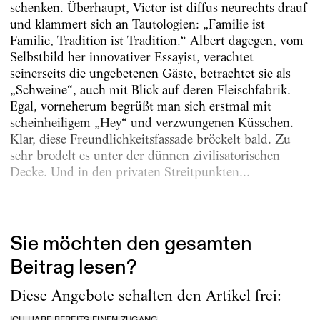
schenken. Überhaupt, Victor ist diffus neurechts drauf
und klammert sich an Tautologien: „Familie ist
Familie, Tradition ist Tradition.“ Albert dagegen, vom
Selbstbild her innovativer Essayist, verachtet
seinerseits die ungebetenen Gäste, betrachtet sie als
„Schweine“, auch mit Blick auf deren Fleischfabrik.
Egal, vorneherum begrüßt man sich erstmal mit
scheinheiligem „Hey“ und verzwungenen Küsschen.
Klar, diese Freundlichkeitsfassade bröckelt bald. Zu
sehr brodelt es unter der dünnen zivilisatorischen
Decke. Und in den privaten Streitpunkten...
Erschienen am
12.6.2026
Sie möchten den gesamten
Beitrag lesen?
Diese Angebote schalten den Artikel frei:
ICH HABE BEREITS EINEN ZUGANG