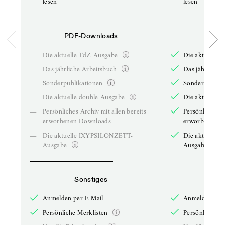
lesen
lesen
PDF-Downloads
PDF-
—
Die aktuelle TdZ-Ausgabe
Die aktuelle 
—
Das jährliche Arbeitsbuch
Das jährliche 
—
Sonderpublikationen
Sonderpublika
—
Die aktuelle double-Ausgabe
Die aktuelle 
—
Persönliches Archiv mit allen bereits
Persönliches A
erworbenen Downloads
erworbenen D
—
Die aktuelle IXYPSILONZETT-
Die aktuelle
Ausgabe
Ausgabe
Sonstiges
So
Anmelden per E-Mail
Anmelden per 
Persönliche Merklisten
Persönliche Me