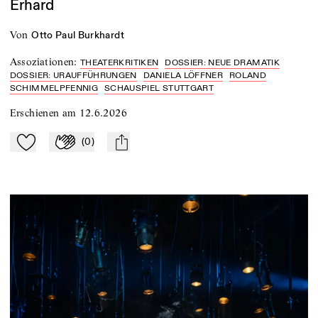
Erhard
von
Otto Paul Burkhardt
Assoziationen
:
THEATERKRITIKEN
DOSSIER: NEUE DRAMATIK
DOSSIER: URAUFFÜHRUNGEN
DANIELA LÖFFNER
ROLAND
SCHIMMELPFENNIG
SCHAUSPIEL STUTTGART
Erschienen am
12.6.2026
(
0
)
Zu Mein-TdZ hinzufügen
Applaudieren
mail