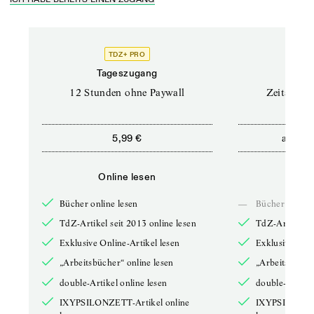
TDZ+ PRO
Tageszugang
Stand
12 Stunden ohne Paywall
Zeitschrif
ab
5,99 €
5,9
Online lesen
Onli
Bücher online lesen
—
Bücher online 
TdZ-Artikel seit 2013 online lesen
TdZ-Artikel se
Exklusive Online-Artikel lesen
Exklusive Onli
„Arbeitsbücher“ online lesen
„Arbeitsbücher
double-Artikel online lesen
double-Artikel
IXYPSILONZETT-Artikel online
IXYPSILONZET