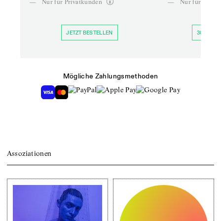
—
Nur für Privatkunden
—
Nur für Priva
JETZT BESTELLEN
30 TAGE 
Mögliche Zahlungsmethoden
Assoziationen