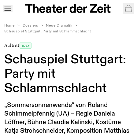
War
Home
>
Dossiers
>
Neue Dramatik
>
Schauspiel Stuttgart: Party mit Schlammschlacht
Auftritt
TDZ+
Schauspiel Stuttgart:
Party mit
Schlammschlacht
„Sommersonnenwende“ von Roland
Schimmelpfennig (UA) – Regie Daniela
Löffner, Bühne Claudia Kalinski, Kostüme
Katja Strohschneider, Komposition Matthias