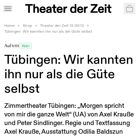
War
Home
>
Shop
>
Theater der Zeit 12/2013
>
Tübingen: Wir kannten ihn nur als die Güte selbst
Auftritt
TDZ+
Tübingen: Wir kannten
ihn nur als die Güte
selbst
Zimmertheater Tübingen: „Morgen spricht
von mir die ganze Welt“ (UA) von Axel Krauße
und Peter Sindlinger. Regie und Textfassung
Axel Krauße, Ausstattung Odilia Baldszun