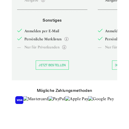
Ausgabe
Ausgabe
Sonstiges
So
Anmelden per E-Mail
Anmelden per 
Persönliche Merklisten
Persönliche Me
—
Nur für Privatkunden
—
Nur für Priva
JETZT BESTELLEN
30 TAGE 
Mögliche Zahlungsmethoden