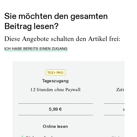
Fall in...
Sie möchten den gesamten
Beitrag lesen?
Diese Angebote schalten den Artikel frei:
ICH HABE BEREITS EINEN ZUGANG
TDZ+ PRO
Tageszugang
Stand
12 Stunden ohne Paywall
Zeitschrif
ab
5,99 €
5,9
Online lesen
Onli