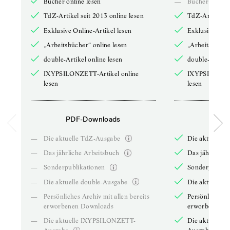
Bücher online lesen
—
Bücher online 
TdZ-Artikel seit 2013 online lesen
TdZ-Artikel se
Exklusive Online-Artikel lesen
Exklusive Onli
„Arbeitsbücher“ online lesen
„Arbeitsbücher
double-Artikel online lesen
double-Artikel
IXYPSILONZETT-Artikel online
IXYPSILONZET
lesen
lesen
PDF-Downloads
PDF-
—
Die aktuelle TdZ-Ausgabe
Die aktuelle 
—
Das jährliche Arbeitsbuch
Das jährliche 
—
Sonderpublikationen
Sonderpublika
—
Die aktuelle double-Ausgabe
Die aktuelle 
—
Persönliches Archiv mit allen bereits
Persönliches A
erworbenen Downloads
erworbenen D
—
Die aktuelle IXYPSILONZETT-
Die aktuelle