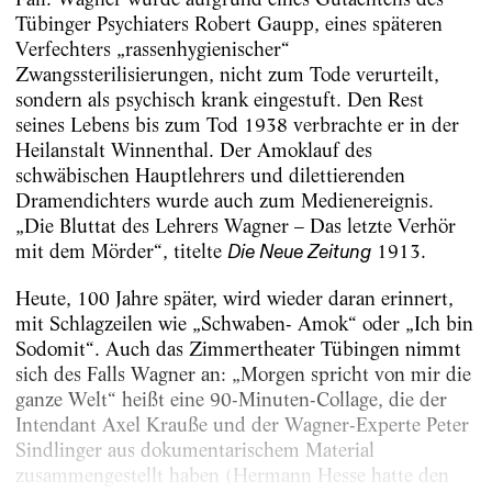
Tübinger Psychiaters Robert Gaupp, eines späteren
Verfechters „rassenhygienischer“
Zwangssterilisierungen, nicht zum Tode verurteilt,
sondern als psychisch krank eingestuft. Den Rest
seines Lebens bis zum Tod 1938 verbrachte er in der
Heilanstalt Winnenthal. Der Amoklauf des
schwäbischen Hauptlehrers und dilettierenden
Dramendichters wurde auch zum Medienereignis.
„Die Bluttat des Lehrers Wagner – Das letzte Verhör
mit dem Mörder“, titelte
1913.
Die Neue Zeitung
Heute, 100 Jahre später, wird wieder daran erinnert,
mit Schlagzeilen wie „Schwaben- Amok“ oder „Ich bin
Sodomit“. Auch das Zimmertheater Tübingen nimmt
sich des Falls Wagner an: „Morgen spricht von mir die
ganze Welt“ heißt eine 90-Minuten-Collage, die der
Intendant Axel Krauße und der Wagner-Experte Peter
Sindlinger aus dokumentarischem Material
zusammengestellt haben (Hermann Hesse hatte den