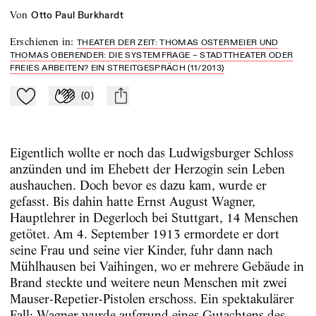
von
Otto Paul Burkhardt
Erschienen in
:
THEATER DER ZEIT: THOMAS OSTERMEIER UND
THOMAS OBERENDER: DIE SYSTEMFRAGE – STADTTHEATER ODER
FREIES ARBEITEN? EIN STREITGESPRÄCH (11/2013)
(
0
)
Zu Mein-TdZ hinzufügen
Applaudieren
mail
Eigentlich wollte er noch das Ludwigsburger Schloss
anzünden und im Ehebett der Herzogin sein Leben
aushauchen. Doch bevor es dazu kam, wurde er
gefasst. Bis dahin hatte Ernst August Wagner,
Hauptlehrer in Degerloch bei Stuttgart, 14 Menschen
getötet. Am 4. September 1913 ermordete er dort
seine Frau und seine vier Kinder, fuhr dann nach
Mühlhausen bei Vaihingen, wo er mehrere Gebäude in
Brand steckte und weitere neun Menschen mit zwei
Mauser-Repetier-Pistolen erschoss. Ein spektakulärer
Fall: Wagner wurde aufgrund eines Gutachtens des