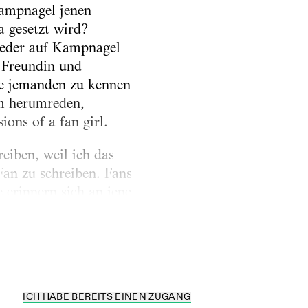
Kampnagel jenen
a gesetzt wird?
wieder auf Kampnagel
r Freundin und
ne jemanden zu kennen
um herumreden,
ions of a fan girl.
reiben, weil ich das
 Fan zu schreiben. Fans
 erinnern sich an jene
rührend fanden. Die
ICH HABE BEREITS EINEN ZUGANG