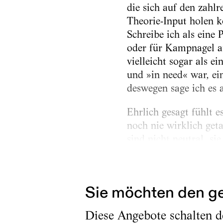
die sich auf den zahl
Theorie-Input holen k
Schreibe ich als eine
oder für Kampnagel ar
vielleicht sogar als 
und »in need« war, ei
deswegen sage ich es a
Ehrlich gesagt fühlt e
noch nie wirklich geta
sind nicht neutral, s
Momente, die sie bes
vielleicht größte...
Sie möchten den ge
Diese Angebote schalten de