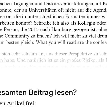
reichen Tagungen und Diskursveranstaltungen auf 
onnte, der an Universitäten oft nicht auf die Agend
 Person, die in unterschiedlichen Formaten immer 
beiten konnte? Schreibe ich also als Kollegin ode
eine Person, die 2015 nach Hamburg gezogen ist, oh
ne Community zu finden? Ich will nicht zu viel dr
m besten gleich: What you will read are the confess
s sich echt seltsam an, aus dieser Perspektive zu sch
n habe. Und natürlich ist es ein großes Risiko, als
ie schreiben aus Bewunderung, aus Zuneigung und sie
onders bewegend, inspirierend, empowernd oder be
samten Beitrag lesen?
n Artikel frei: