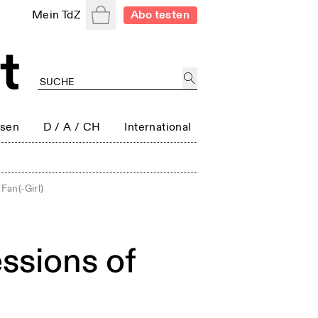
Warenkorb
Mein TdZ
Abo testen
ssen
D / A / CH
International
Fan(-Girl)
ssions of