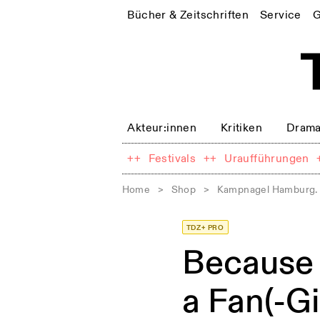
Bücher & Zeitschriften
Service
G
Akteur:innen
Kritiken
Drama
++
Festivals
++
Uraufführungen
Home
>
Shop
>
Kampnagel Hamburg. 
TDZ+ PRO
Because 
a Fan(-Gi