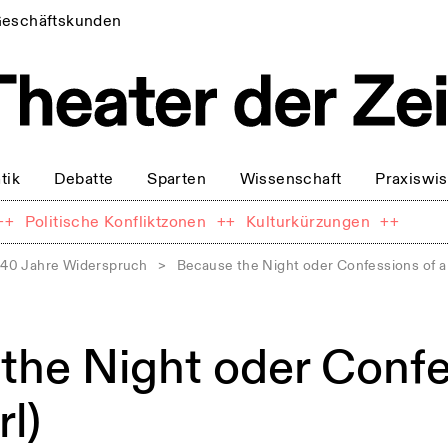
eschäftskunden
tik
Debatte
Sparten
Wissenschaft
Praxiswi
++
Politische Konfliktzonen
++
Kulturkürzungen
++
40 Jahre Widerspruch
>
Because the Night oder Confessions of a 
the Night oder Confe
rl)