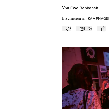
von
Ewe Benbenek
Erschienen in
:
KAMPNAGEL
(
0
)
Zu Mein-TdZ hinzufügen
Applaudieren
mail