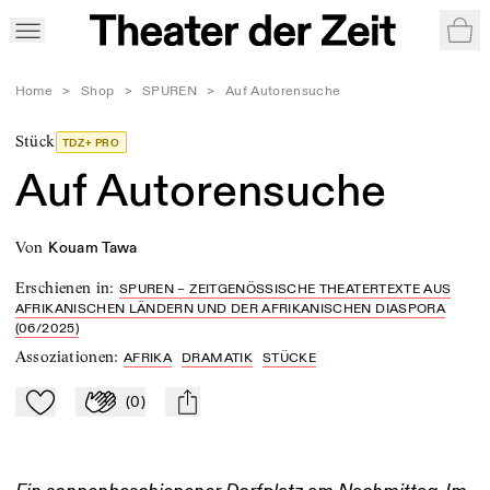
War
Home
>
Shop
>
SPUREN
>
Auf Autorensuche
Stück
TDZ+ PRO
Auf Autorensuche
von
Kouam Tawa
Erschienen in
:
SPUREN – ZEITGENÖSSISCHE THEATERTEXTE AUS
AFRIKANISCHEN LÄNDERN UND DER AFRIKANISCHEN DIASPORA
(06/2025)
Assoziationen
:
AFRIKA
DRAMATIK
STÜCKE
(
0
)
Zu Mein-TdZ hinzufügen
Applaudieren
mail