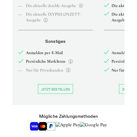
—
Die aktuelle double-Ausgabe
Die aktuelle 
—
Die aktuelle IXYPSILONZETT-
Die aktuelle
Ausgabe
Ausgabe
Sonstiges
So
Anmelden per E-Mail
Anmelden per 
Persönliche Merklisten
Persönliche Me
—
Nur für Privatkunden
Nur für Priva
JETZT BESTELLEN
30 TAGE 
Mögliche Zahlungsmethoden