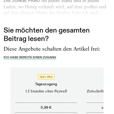
An jedem Stand und in jedem
DIE JUNGE FRAU
Laden, wo Honig verkauft wird, auf dem großen und
auf dem kleinen Markt des Dorfes, habe ich nach
Ihnen gefragt. Keiner wusste, wo Sie wohnen....
Sie möchten den gesamten
Beitrag lesen?
Diese Angebote schalten den Artikel frei:
ICH HABE BEREITS EINEN ZUGANG
TDZ+ PRO
TD
Tageszugang
Prof
12 Stunden ohne Paywall
Zeitschriften un
ab
5,99 €
12,5