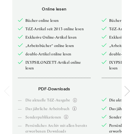
Online lesen
Onli
Bücher online lesen
Bücher online 
TdZ-Artikel seit 2013 online lesen
TdZ-Artikel se
Exklusive Online-Artikel lesen
Exklusive Onli
„Arbeitsbücher“ online lesen
„Arbeitsbücher
double-Artikel online lesen
double-Artikel
IXYPSILONZETT-Artikel online
IXYPSILONZET
lesen
lesen
PDF-Downloads
PDF-
—
Die aktuelle TdZ-Ausgabe
Die aktuelle 
—
Das jährliche Arbeitsbuch
Das jährliche 
—
Sonderpublikationen
Sonderpublika
—
Persönliches Archiv mit allen bereits
Persönliches A
erworbenen Downloads
erworbenen D