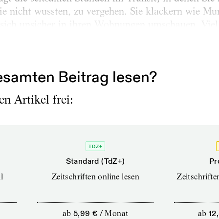
ie nicht wussten, zu vergehen. Sie klackern wie Mu
sich unsicher in ihren Wohnungen umschauen. Viel 
ss man verstehen, was einen verändert? Der freundl
.
samten Beitrag lesen?
n Artikel frei:
TDZ+
Standard (TdZ+)
Pr
l
Zeitschriften online lesen
Zeitschrift
ab
5,99 €
/
Monat
ab
12