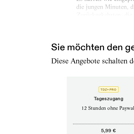
die jungen Minuten, d
Zurückgekehrten, die 
gar nicht gesehen. Mu
Reisebüros, das sich..
Sie möchten den ge
Diese Angebote schalten de
TDZ+ PRO
Tageszugang
12 Stunden ohne Paywal
5,99 €