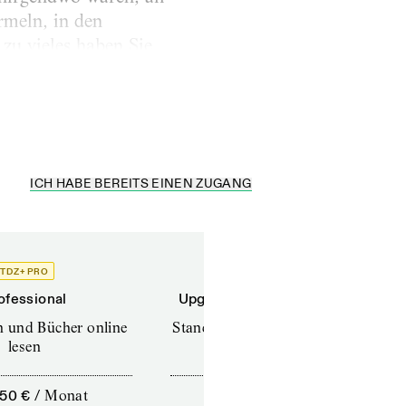
rmeln, in den
zu vieles haben Sie
iche Mitarbeiter des
ICH HABE BEREITS EINEN ZUGANG
TDZ+ PRO
TDZ+
ofessional
Upgrade für Printabonnenten
en und Bücher online
Standard (TdZ+) – Zeitschriften
lesen
online lesen
,50 €
/
Monat
10,00 €
/
12 Monate