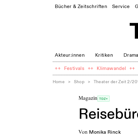
Bücher & Zeitschriften
Service
G
Akteur:innen
Kritiken
Drama
++
Festivals
++
Klimawandel
++
Home
>
Shop
>
Theater der Zeit 2/20
Magazin
TDZ+
Reisebür
von
Monika Rinck