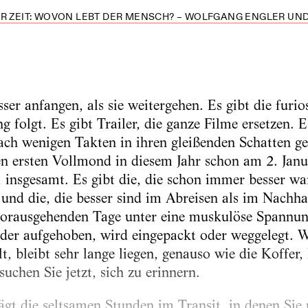
R ZEIT: WOVON LEBT DER MENSCH? – WOLFGANG ENGLER UND 
sser anfangen, als sie weitergehen. Es gibt die furio
 folgt. Es gibt Trailer, die ganze Filme ersetzen. E
nach wenigen Takten in ihren gleißenden Schatten ge
n ersten Vollmond in diesem Jahr schon am 2. Janu
 insgesamt. Es gibt die, die schon immer besser wa
 und die, die besser sind im Abreisen als im Nach
r vorausgehenden Tage unter eine muskulöse Spannu
ieder aufgehoben, wird eingepackt oder weggelegt. 
t, bleibt sehr lange liegen, genauso wie die Koffer
chen Sie jetzt, sich zu erinnern.
ägt die seltsamen Stunden im Transit, in denen Sie