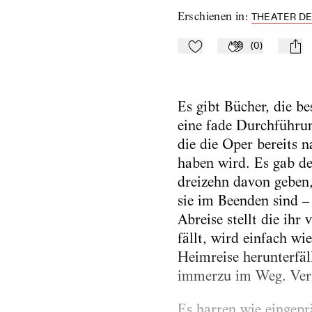
Erschienen in
:
THEATER DE
(
0
)
Zu Mein-TdZ hinzufügen
Applaudieren
mail
Es gibt Bücher, die be
eine fade Durchführung
die die Oper bereits 
haben wird. Es gab de
dreizehn davon geben,
sie im Beenden sind –
Abreise stellt die ih
fällt, wird einfach w
Heimreise herunterfäll
immerzu im Weg. Versu
Es harren wie eingepr