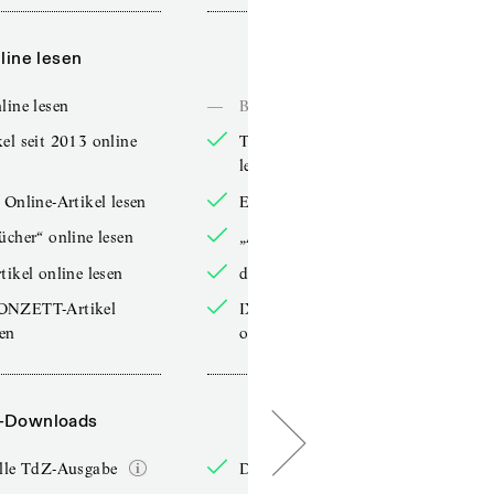
line lesen
Online lesen
line lesen
—
Bücher online lesen
el seit 2013 online
TdZ-Artikel seit 2013 online
lesen
 Online-Artikel lesen
Exklusive Online-Artikel lesen
ücher“ online lesen
„Arbeitsbücher“ online lesen
tikel online lesen
double-Artikel online lesen
ONZETT-Artikel
IXYPSILONZETT-Artikel
sen
online lesen
-Downloads
PDF-Downloads
elle TdZ-Ausgabe
Die aktuelle TdZ-Ausgabe