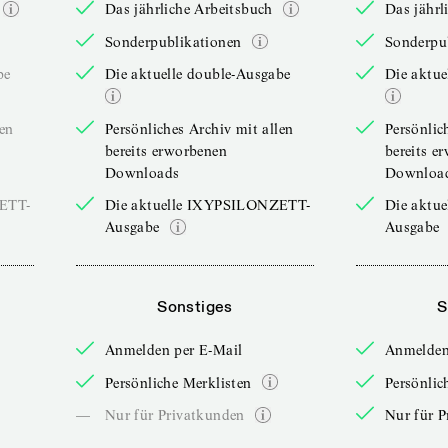
Das jährliche Arbeitsbuch
Das jährl
Sonderpublikationen
Sonderpu
be
Die aktuelle double-Ausgabe
Die aktue
len
Persönliches Archiv mit allen
Persönlic
bereits erworbenen
bereits e
Downloads
Downloa
ZETT-
Die aktuelle IXYPSILONZETT-
Die aktu
Ausgabe
Ausgabe
Sonstiges
S
Anmelden per E-Mail
Anmelden
Persönliche Merklisten
Persönlic
—
Nur für Privatkunden
Nur für P