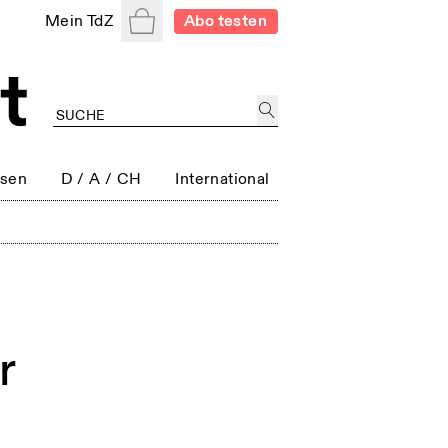
Warenkorb
Mein TdZ
Abo testen
ssen
D / A / CH
International
r