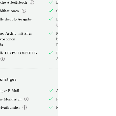
iche Arbeitsbuch
Das jährliche Arbeitsbuch
blikationen
Sonderpublikationen
lle double-Ausgabe
Die aktuelle double-Ausgabe
hes Archiv mit allen
Persönliches Archiv mit allen
rworbenen
bereits erworbenen
ds
Downloads
elle IXYPSILONZETT-
Die aktuelle IXYPSILONZETT-
Ausgabe
onstiges
Sonstiges
 per E-Mail
Anmelden per E-Mail
he Merklisten
Persönliche Merklisten
rivatkunden
Nur für Privatkunden