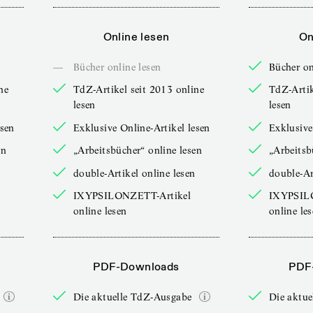
Online lesen
On
—
Bücher online lesen
Bücher on
ne
TdZ-Artikel seit 2013 online
TdZ-Artik
lesen
lesen
esen
Exklusive Online-Artikel lesen
Exklusive
en
„Arbeitsbücher“ online lesen
„Arbeitsb
double-Artikel online lesen
double-Ar
IXYPSILONZETT-Artikel
IXYPSIL
online lesen
online le
PDF-Downloads
PDF
Die aktuelle TdZ-Ausgabe
Die aktu