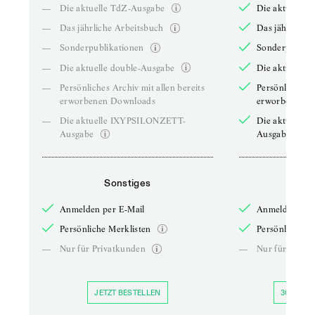
—
Die aktuelle TdZ-Ausgabe
Die aktuelle 
—
Das jährliche Arbeitsbuch
Das jährliche 
—
Sonderpublikationen
Sonderpublika
—
Die aktuelle double-Ausgabe
Die aktuelle 
—
Persönliches Archiv mit allen bereits
Persönliches A
erworbenen Downloads
erworbenen D
—
Die aktuelle IXYPSILONZETT-
Die aktuelle
Ausgabe
Ausgabe
Sonstiges
So
Anmelden per E-Mail
Anmelden per 
Persönliche Merklisten
Persönliche Me
—
Nur für Privatkunden
—
Nur für Priva
JETZT BESTELLEN
30 TAGE 