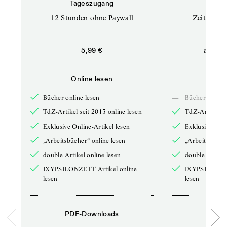
Tageszugang
Stand
12 Stunden ohne Paywall
Zeitschrif
ab
5,99 €
5,9
Online lesen
Onli
Bücher online lesen
—
Bücher online 
TdZ-Artikel seit 2013 online lesen
TdZ-Artikel se
Exklusive Online-Artikel lesen
Exklusive Onli
„Arbeitsbücher“ online lesen
„Arbeitsbücher
double-Artikel online lesen
double-Artikel
IXYPSILONZETT-Artikel online
IXYPSILONZET
lesen
lesen
PDF-Downloads
PDF-