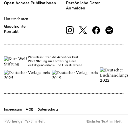
Open Access Publikationen
Persönliche Daten
Anmelden
Unternehmen
Geschichte
Kontakt
Wir unterstützen die Arbeit der Kurt
Wolff Stiftung zur Förderung einer
vielfältigen Verlags- und Literaturszene
Impressum
AGB
Datenschutz
© Theater der Zeit
2026
‹
›
Vorheriger Text im Heft
Nächster Text im Heft