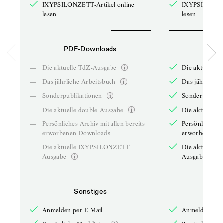
IXYPSILONZETT-Artikel online
IXYPSILONZET
lesen
lesen
PDF-Downloads
PDF-
—
Die aktuelle TdZ-Ausgabe
Die aktuelle 
—
Das jährliche Arbeitsbuch
Das jährliche 
—
Sonderpublikationen
Sonderpublika
—
Die aktuelle double-Ausgabe
Die aktuelle 
—
Persönliches Archiv mit allen bereits
Persönliches A
erworbenen Downloads
erworbenen D
—
Die aktuelle IXYPSILONZETT-
Die aktuelle
Ausgabe
Ausgabe
Sonstiges
So
Anmelden per E-Mail
Anmelden per 