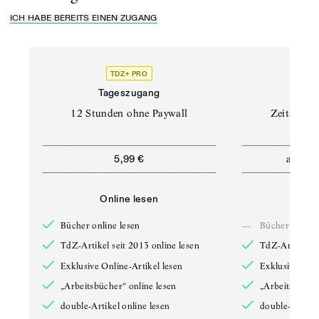
ICH HABE BEREITS EINEN ZUGANG
TDZ+ PRO
Tageszugang
Stand
12 Stunden ohne Paywall
Zeitschrif
ab
5,99 €
5,9
Online lesen
Onli
Bücher online lesen
—
Bücher online 
TdZ-Artikel seit 2013 online lesen
TdZ-Artikel se
Exklusive Online-Artikel lesen
Exklusive Onli
„Arbeitsbücher“ online lesen
„Arbeitsbücher
double-Artikel online lesen
double-Artikel