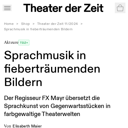
War
Home
>
Shop
>
Theater der Zeit 11/2024
>
Sprachmusik in fieberträumenden Bildern
Akteure
TDZ+
Sprachmusik in
fieberträumenden
Bildern
Der Regisseur FX Mayr übersetzt die
Sprachkunst von Gegenwartsstücken in
farbgewaltige Theaterwelten
von
Elisabeth Maier