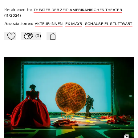
Erschienen in
:
THEATER DER ZEIT: AMERIKANISCHES THEATER
(11/2024)
Assoziationen
:
AKTEUR:INNEN
FX MAYR
SCHAUSPIEL STUTTGART
(
0
)
Zu Mein-TdZ hinzufügen
Applaudieren
mail