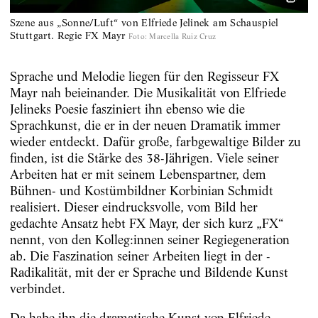
Szene aus „Sonne/Luft“ von Elfriede Jelinek am Schauspiel
Stuttgart. Regie FX Mayr
Foto
:
Marcella Ruiz Cruz
Sprache und Melodie liegen für den Regisseur FX
Mayr nah beieinander. Die Musikalität von Elfriede
Jelineks Poesie fasziniert ihn ebenso wie die
Sprachkunst, die er in der neuen Dramatik immer
wieder entdeckt. Dafür große, farbgewaltige Bilder zu
finden, ist die Stärke des 38-Jährigen. Viele seiner
Arbeiten hat er mit seinem Lebenspartner, dem
Bühnen- und Kostümbildner Korbinian Schmidt
realisiert. Dieser eindrucksvolle, vom Bild her
gedachte Ansatz hebt FX Mayr, der sich kurz „FX“
nennt, von den Kolleg:innen seiner Regiegeneration
ab. Die Faszination seiner Arbeiten liegt in der ­
Radikalität, mit der er Sprache und Bildende Kunst
verbindet.
Da habe ihn die dramatische Kunst von Elfriede