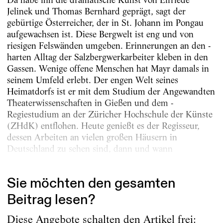
Jelinek und Thomas Bernhard geprägt, sagt der
gebürtige Österreicher, der in St. Johann im Pongau
aufgewachsen ist. Diese Bergwelt ist eng und von
riesigen Felswänden umgeben. Erinnerungen an den ­
harten Alltag der Salzbergwerkarbeiter kleben in den
Gassen. Wenige offene Menschen hat Mayr damals in
seinem Umfeld erlebt. Der engen Welt seines
Heimatdorfs ist er mit dem Studium der Angewandten
Theaterwissenschaften in Gießen und dem ­
Regiestudium an der Züricher Hochschule der Künste
(ZHdK) entflohen. Heute genießt es der Regisseur,
dessen Arbeiten an vielen großen Häusern in
Deutschland zu sehen sind, dann und wann
heimzukommen und einen selbst gebackenen...
Sie möchten den gesamten
Beitrag lesen?
Diese Angebote schalten den Artikel frei: