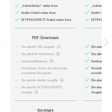
„Arbeitsbücher“ online lesen
„Arbeitsbücher“
double-Artikel online lesen
double-Artikel o
IXYPSILONZETT-Artikel online lesen
IXYPSILONZETT-
PDF-Downloads
PDF-
—
Die aktuelle TdZ-Ausgabe
Die aktuelle T
—
Das jährliche Arbeitsbuch
Das jährliche A
—
Sonderpublikationen
Sonderpublikati
—
Persönliches Archiv mit allen bereits
Persönliches Arc
erworbenen Downloads
erworbenen Do
—
Die aktuelle double-Ausgabe
Die aktuelle do
—
Die aktuelle IXYPSILONZETT-
Die aktuelle 
Ausgabe
Ausgabe
Sonstiges
So