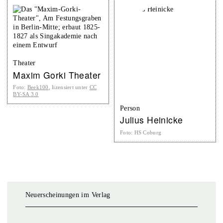
Theater
Maxim Gorki Theater
Foto
:
Beek100
, lizensiert unter
CC
BY-SA 3.0
Person
Julius Heinicke
Foto
:
HS Coburg
Neuerscheinungen im Verlag