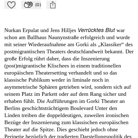
(
0
)
Zu Mein-TdZ hinzufügen
Applaudieren
mail
Verrücktes Blut
Nurkan Erpulat und Jens Hilljes
war
schon am Ballhaus Naunynstraße erfolgreich und wurde
mit seiner Wiederaufnahme am Gorki als „Klassiker“ des
postmigrantischen Theaters deutschlandweit bekannt. Der
große Erfolg rührt daher, dass die Inszenierung
(post)migrantische Klischees in einem traditionellen
europäischen Theatersetting verhandelt und so das
klassische Publikum weder in liminale noch in
asymmetrische Sphären getrieben wird, sondern sich auf
seinem Platz im Parkett oder auf dem Rang sicher und
erhaben fühlt. Die Aufführungen im Gorki Theater an
Berlins geschichtsträchtigem Boulevard Unter den
Linden treiben die doppeldeutigen, zuweilen ironischen
Bezüge der Inszenierung zum klassischen europäischen
Theater auf die Spitze. Dies geschieht jedoch ohne
Peripetie bezüglich der tradierten Darstellungspolitik des