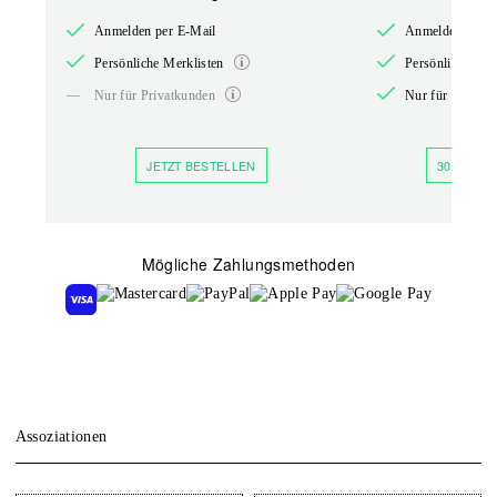
Anmelden per E-Mail
Anmelden per E
Persönliche Merklisten
Persönliche Mer
—
Nur für Privatkunden
Nur für Privatk
JETZT BESTELLEN
30 TAGE 
Mögliche Zahlungsmethoden
Assoziationen