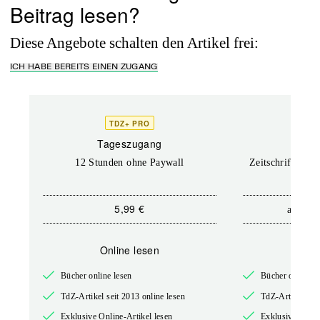
Beitrag lesen?
Diese Angebote schalten den Artikel frei:
ICH HABE BEREITS EINEN ZUGANG
TDZ+ PRO
TD
Tageszugang
Prof
12 Stunden ohne Paywall
Zeitschriften un
5,99 €
12,
ab
Online lesen
Onli
Bücher online lesen
Bücher online l
TdZ-Artikel seit 2013 online lesen
TdZ-Artikel seit
Exklusive Online-Artikel lesen
Exklusive Onlin