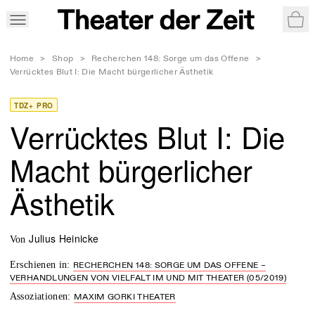
War
Home
>
Shop
>
Recherchen 148: Sorge um das Offene
>
Verrücktes Blut I: Die Macht bürgerlicher Ästhetik
TDZ+ PRO
Verrücktes Blut I: Die
Macht bürgerlicher
Ästhetik
Julius Heinicke
von
Erschienen in
:
RECHERCHEN 148: SORGE UM DAS OFFENE –
VERHANDLUNGEN VON VIELFALT IM UND MIT THEATER (05/2019)
Assoziationen
:
MAXIM GORKI THEATER