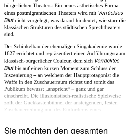
bürgerlichen Theaters: Ein neues ästhetisches Format
Verrücktes
eines postmigrantischen Theaters wird mit
Blut
nicht vorgelegt, was darauf hindeutet, wie starr die
klassischen Strukturen des städtischen Sprechtheaters
sind.
Der Schinkelbau der ehemaligen Singakademie wurde
1827 errichtet und repräsentiert einen Aufführungsraum
Verrücktes
klassisch-bürgerlicher Couleur, dem sich
Blut
bis auf einen kurzen Moment zum Schluss der
Inszenierung – an welchem der Hauptprotagonist die
Waffe in den Zuschauerraum richtet und somit das
Publikum bewusst „anspricht“ – ganz und gar
einschreibt. Die illusionistisch-realistische Spielweise
zollt der Guckkastenbühne, der ansteigenden, festen
Zuschauerreihung und des Einforderns eines
domestizierten...
Sie möchten den gesamten