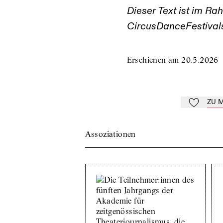
Dieser Text ist im R
CircusDanceFestival
Erschienen am
20.5.2026
ZU 
Zu Mein-Td
Assoziationen