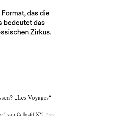
 Format, das die
s bedeutet das
össischen Zirkus.
s“ von Collectif XY.
Foto
: