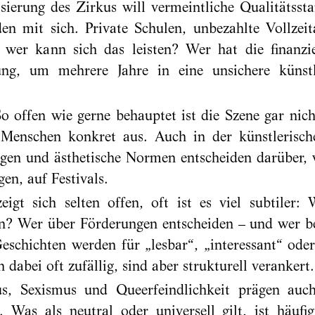
erung des Zirkus will vermeintliche Qualitätssta
en mit sich. Private Schulen, unbezahlte Vollzeit
wer kann sich das leisten? Wer hat die finanzi
zung, um mehrere Jahre in eine unsichere künst
So offen wie gerne behauptet ist die Szene gar nich
n Menschen konkret aus. Auch in der künstlerisch
gen und ästhetische Normen entscheiden darüber, w
en, auf Festivals.
igt sich selten offen, oft ist es viel subtiler:
en? Wer über Förderungen entscheiden – und wer
schichten werden für „lesbar“, „interessant“ oder
 dabei oft zufällig, sind aber strukturell verankert.
s, Sexismus und Queerfeindlichkeit prägen auch
 Was als neutral oder universell gilt, ist häufi