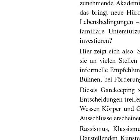
zunehmende Akademisi
das bringt neue Hürd
Lebensbedingungen – 
familiäre Unterstüt
investieren?
Hier zeigt sich also: 
sie an vielen Stelle
informelle Empfehlun
Bühnen, bei Förderung
Dieses Gatekeeping ze
Entscheidungen treff
Wessen Körper und Ge
Ausschlüsse erscheinen
Rassismus, Klassismu
Darstellenden Künste.