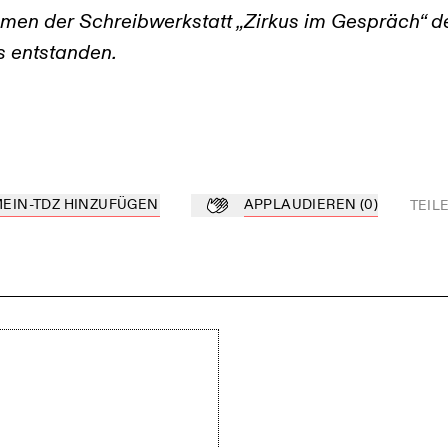
ahmen der Schreibwerkstatt „Zirkus im Gespräch“ d
s entstanden.
MEIN-TDZ HINZUFÜGEN
APPLAUDIEREN
(
0
)
TEIL
Z hinzufügen
Applaudieren