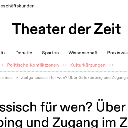
eschäftskunden
tik
Debatte
Sparten
Wissenschaft
Praxiswi
++
Politische Konfliktzonen
++
Kulturkürzungen
++
alismus
>
Zeitgenössisch für wen? Über Gatekeeping und Zugang i
ssisch für wen? Über
ing und Zugang im Z