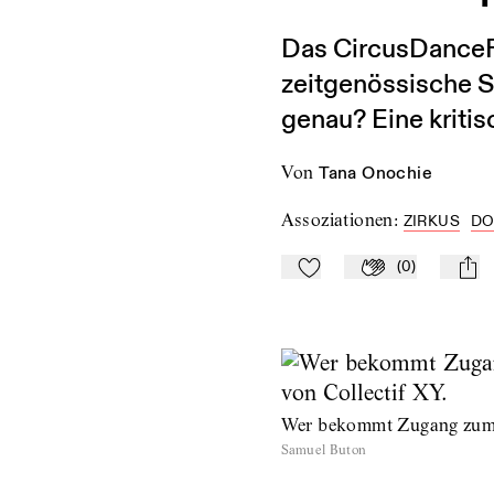
Das CircusDanceFes
zeitgenössische S
genau? Eine kritis
von
Tana Onochie
Assoziationen
:
ZIRKUS
DO
(
0
)
Zu Mein-TdZ hinzufügen
Applaudieren
mail
Wer bekommt Zugang zum ze
Samuel Buton