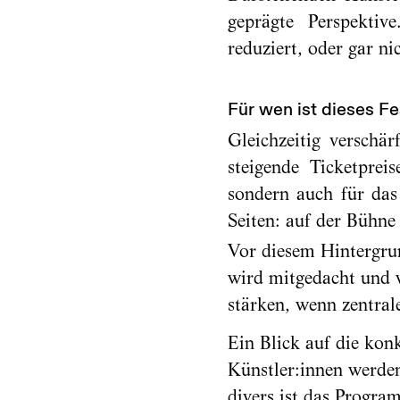
geprägte Perspektiv
reduziert, oder gar ni
Für wen ist dieses F
Gleichzeitig verschä
steigende Ticketpre
sondern auch für das
Seiten: auf der Bühn
Vor diesem Hintergrun
wird mitgedacht und w
stärken, wenn zentral
Ein Blick auf die kon
Künstler:innen werden
divers ist das Progra