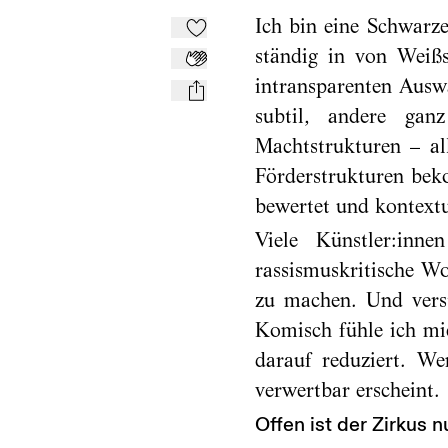
Ich bin eine Schwarze
Zu Mein-TdZ hinzufügen
ständig in von Weiß
Applaudieren
intransparenten Ausw
mail
subtil, andere ganz
Machtstrukturen – a
Förderstrukturen be
bewertet und kontextu
Viele Künstler:inn
rassismuskritische Wo
zu machen. Und verst
Komisch fühle ich mi
darauf reduziert. We
verwertbar erscheint.
Offen ist der Zirkus n