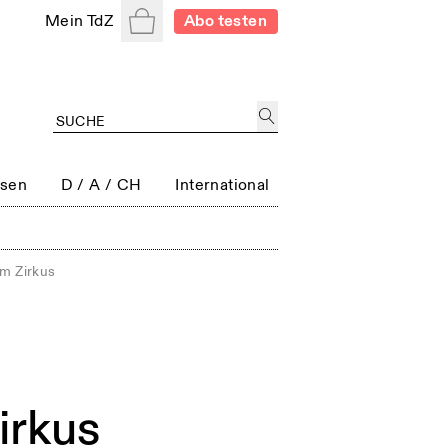
Warenkorb
Mein TdZ
Abo testen
ssen
D / A / CH
International
m Zirkus
irkus