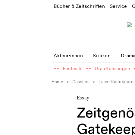
Bücher & Zeitschriften
Service
G
Akteur:innen
Kritiken
Drama
++
Festivals
++
Uraufführungen
Home
>
Dossiers
>
Labor Kulturjourn
Essay
Zeitgenö
Gatekeep