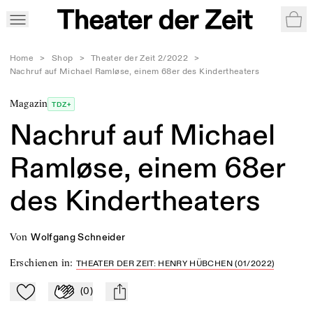
War
Home
>
Shop
>
Theater der Zeit 2/2022
>
Nachruf auf Michael Ramløse, einem 68er des Kindertheaters
Magazin
TDZ+
Nachruf auf Michael
Ramløse, einem 68er
des Kindertheaters
von
Wolfgang Schneider
Erschienen in
:
THEATER DER ZEIT: HENRY HÜBCHEN (01/2022)
(
0
)
Zu Mein-TdZ hinzufügen
Applaudieren
mail