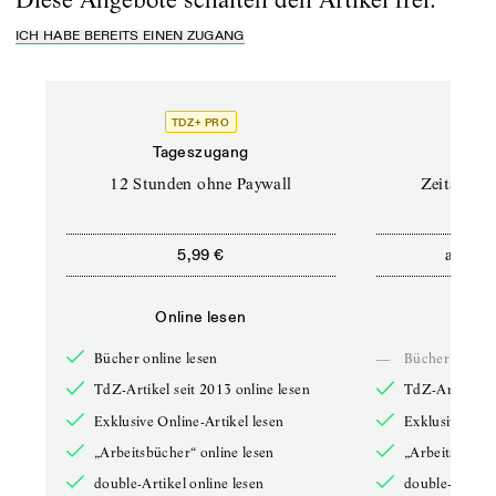
ICH HABE BEREITS EINEN ZUGANG
TDZ+ PRO
Tageszugang
Stand
12 Stunden ohne Paywall
Zeitschrif
ab
5,99 €
5,9
Online lesen
Onli
Bücher online lesen
—
Bücher online 
TdZ-Artikel seit 2013 online lesen
TdZ-Artikel se
Exklusive Online-Artikel lesen
Exklusive Onli
„Arbeitsbücher“ online lesen
„Arbeitsbücher
double-Artikel online lesen
double-Artikel