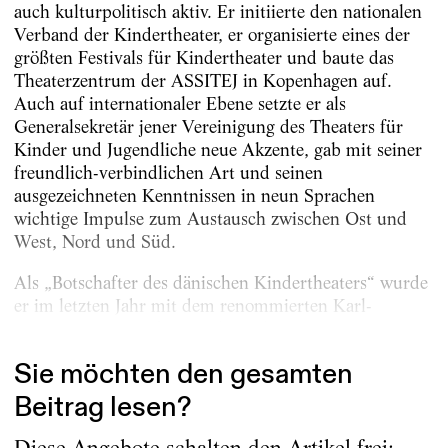
auch kulturpolitisch aktiv. Er initiierte den nationalen
Verband der Kindertheater, er organisierte eines der
größten Festivals für Kindertheater und baute das
Theaterzentrum der ASSITEJ in Kopenhagen auf.
Auch auf internationaler Ebene setzte er als
Generalsekretär jener ­Vereinigung des Theaters für
Kinder und Jugendliche neue Akzente, gab mit seiner
freundlich-verbindlichen Art und seinen
ausgezeichneten Kenntnissen in neun Sprachen
wichtige Impulse zum Austausch zwischen Ost und
West, Nord und Süd.
Als „Botschafter des dänischen Kindertheaters“ wurde
er im letzten Jahr mit dem renommierten Karl-
Mantzius-Preis geehrt. Und Ramløse...
Sie möchten den gesamten
Beitrag lesen?
Diese Angebote schalten den Artikel frei: