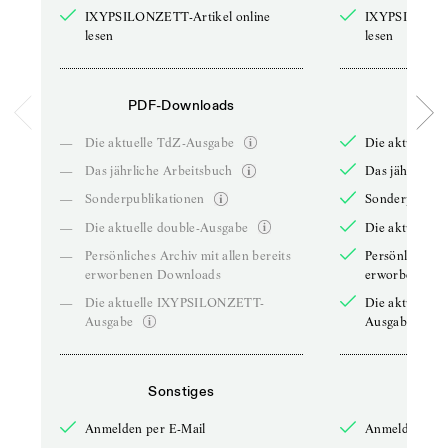
IXYPSILONZETT-Artikel online
IXYPSILONZET
lesen
lesen
PDF-Downloads
PDF-
—
Die aktuelle TdZ-Ausgabe
Die aktuelle 
—
Das jährliche Arbeitsbuch
Das jährliche 
—
Sonderpublikationen
Sonderpublika
—
Die aktuelle double-Ausgabe
Die aktuelle 
—
Persönliches Archiv mit allen bereits
Persönliches A
erworbenen Downloads
erworbenen D
—
Die aktuelle IXYPSILONZETT-
Die aktuelle
Ausgabe
Ausgabe
Sonstiges
So
Anmelden per E-Mail
Anmelden per 