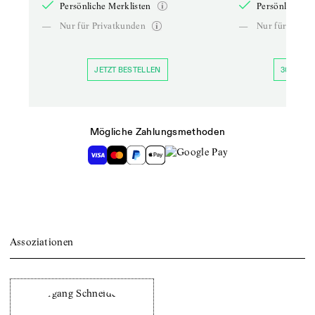
Persönliche Merklisten
Persönliche Me
—
Nur für Privatkunden
—
Nur für Priva
JETZT BESTELLEN
30 TAGE 
Mögliche Zahlungsmethoden
Assoziationen