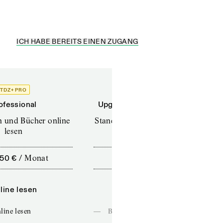
ICH HABE BEREITS EINEN ZUGANG
TDZ+ PRO
TDZ+
ofessional
Upgrade für Printabonnenten
en und Bücher online
Standard (TdZ+) – Zeitschriften
lesen
online lesen
,50 €
/
Monat
10,00 €
/
12 Monate
line lesen
Online lesen
line lesen
—
Bücher online lesen