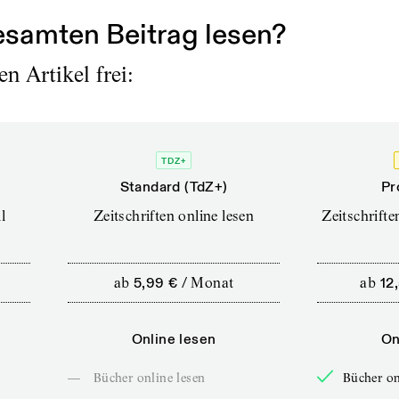
samten Beitrag lesen?
n Artikel frei:
TDZ+
Standard (TdZ+)
Pr
l
Zeitschriften online lesen
Zeitschrift
ab
5,99 €
/
Monat
ab
12
Online lesen
On
—
Bücher online lesen
Bücher on