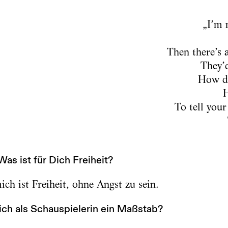
„I’m 
Then there’s a
They’
How dr
H
To tell you
as ist für Dich Freiheit?
ch ist Freiheit, ohne Angst zu sein.
ich als Schauspielerin ein Maßstab?