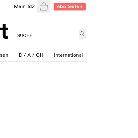
Warenkorb
Mein TdZ
Abo testen
ssen
D / A / CH
International