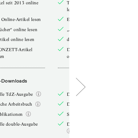
el seit 2013 online
TdZ-Artikel seit 2013 online
lesen
 Online-Artikel lesen
Exklusive Online-Artikel lesen
ücher“ online lesen
„Arbeitsbücher“ online lesen
tikel online lesen
double-Artikel online lesen
ONZETT-Artikel
IXYPSILONZETT-Artikel
sen
online lesen
-Downloads
PDF-Downloads
elle TdZ-Ausgabe
Die aktuelle TdZ-Ausgabe
iche Arbeitsbuch
Das jährliche Arbeitsbuch
blikationen
Sonderpublikationen
lle double-Ausgabe
Die aktuelle double-Ausgabe