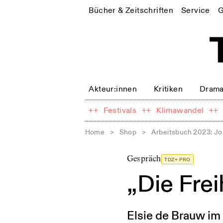
Bücher & Zeitschriften
Service
G
Akteur:innen
Kritiken
Drama
++
Festivals
++
Klimawandel
++
Home
>
Shop
>
Arbeitsbuch 2023: J
Gespräch
TDZ+ PRO
„Die Frei
Elsie de Brauw i