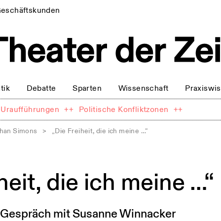
eschäftskunden
tik
Debatte
Sparten
Wissenschaft
Praxiswi
Uraufführungen
++
Politische Konfliktzonen
++
ohan Simons
>
„Die Freiheit, die ich meine …“
heit, die ich meine …“
m Gespräch mit Susanne Winnacker