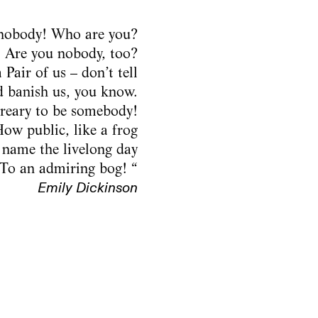
nobody! Who are you?
Are you nobody, too?
 Pair of us – don’t tell
d banish us, you know.
eary to be somebody!
ow public, like a frog
r name the livelong day
To an admiring bog! “
Emily Dickinson