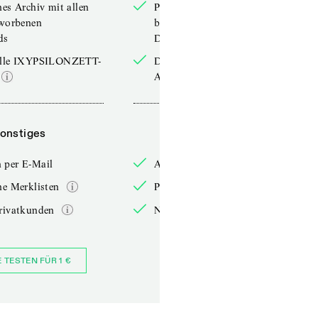
hes Archiv mit allen
Persönliches Archiv mit allen
rworbenen
bereits erworbenen
ds
Downloads
elle IXYPSILONZETT-
Die aktuelle IXYPSILONZETT-
Ausgabe
onstiges
Sonstiges
 per E-Mail
Anmelden per E-Mail
he Merklisten
Persönliche Merklisten
rivatkunden
Nur für Privatkunden
E TESTEN FÜR 1 €
JETZT BESTELLEN