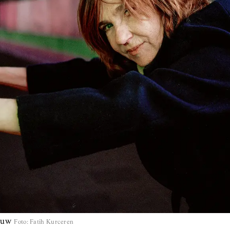
auw
Foto
:
Fatih Kurceren