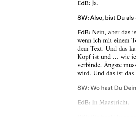
EdB:
Ja.
SW: Also, bist Du als 
EdB:
Nein, aber das is
wenn ich mit einem Te
dem Text. Und das ka
Kopf ist und … wie i
verbinde. Ängste mus
wird. Und das ist das
SW: Wo hast Du Deine
EdB:
In Maastricht.
SW: Wo hast Du ange
EdB:...