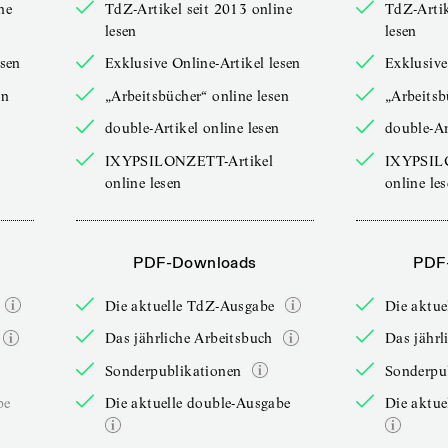
ne
TdZ-Artikel seit 2013 online
TdZ-Artik
lesen
lesen
esen
Exklusive Online-Artikel lesen
Exklusive
en
„Arbeitsbücher“ online lesen
„Arbeitsb
double-Artikel online lesen
double-Ar
IXYPSILONZETT-Artikel
IXYPSIL
online lesen
online le
PDF-Downloads
PDF
Die aktuelle TdZ-Ausgabe
Die aktu
Das jährliche Arbeitsbuch
Das jährl
Sonderpublikationen
Sonderpu
be
Die aktuelle double-Ausgabe
Die aktue