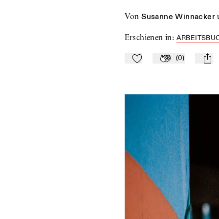
von
Susanne Winnacker
Erschienen in
:
ARBEITSBUC
(
0
)
Zu Mein-TdZ hinzufügen
Applaudieren
mail