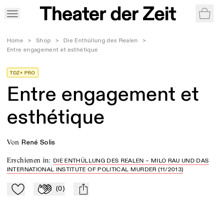
War
Home
>
Shop
>
Die Enthüllung des Realen
>
Entre engagement et esthétique
TDZ+ PRO
Entre engagement et
esthétique
von
René Solis
Erschienen in
:
DIE ENTHÜLLUNG DES REALEN – MILO RAU UND DAS
INTERNATIONAL INSTITUTE OF POLITICAL MURDER (11/2013)
(
0
)
Zu Mein-TdZ hinzufügen
Applaudieren
mail