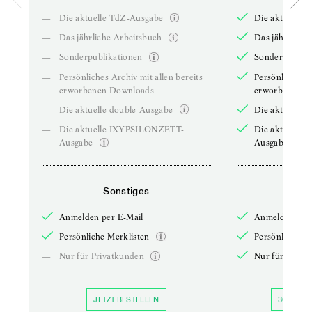
—
Die aktuelle TdZ-Ausgabe
Die aktuelle 
—
Das jährliche Arbeitsbuch
Das jährliche 
—
Sonderpublikationen
Sonderpublika
—
Persönliches Archiv mit allen bereits
Persönliches A
erworbenen Downloads
erworbenen D
—
Die aktuelle double-Ausgabe
Die aktuelle 
—
Die aktuelle IXYPSILONZETT-
Die aktuelle
Ausgabe
Ausgabe
Sonstiges
So
Anmelden per E-Mail
Anmelden per 
Persönliche Merklisten
Persönliche Me
—
Nur für Privatkunden
Nur für Priva
JETZT BESTELLEN
30 TAGE 