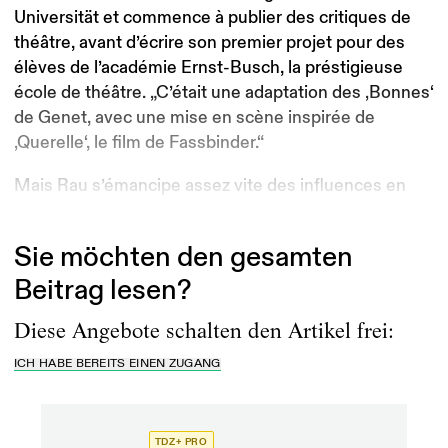
Universität et commence à publier des critiques de
théâtre, avant d’écrire son premier projet pour des
élèves de l’académie Ernst-Busch, la préstigieuse
école de théâtre. „C’était une adaptation des ‚Bonnes‘
de Genet, avec une mise en scène inspirée de
‚Querelle‘, le film de Fassbinder.“
Mais Rau s’émancipe assez vite des influences en
imaginant par exemple...
Sie möchten den gesamten
Beitrag lesen?
Diese Angebote schalten den Artikel frei:
ICH HABE BEREITS EINEN ZUGANG
TDZ+ PRO
TD