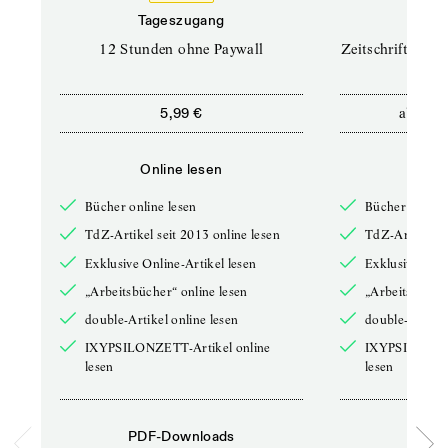
Tageszugang
Prof
12 Stunden ohne Paywall
Zeitschriften un
ab
5,99 €
12,5
Online lesen
Onli
Bücher online lesen
Bücher online 
TdZ-Artikel seit 2013 online lesen
TdZ-Artikel se
Exklusive Online-Artikel lesen
Exklusive Onli
„Arbeitsbücher“ online lesen
„Arbeitsbücher
double-Artikel online lesen
double-Artikel
IXYPSILONZETT-Artikel online
IXYPSILONZET
lesen
lesen
PDF-Downloads
PDF-