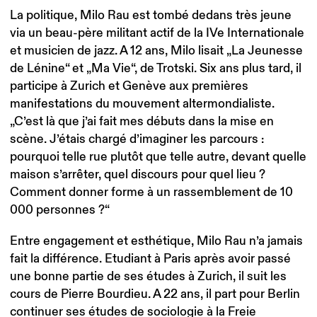
La politique, Milo Rau est tombé dedans très jeune
via un beau-père militant actif de la IVe Internationale
et musicien de jazz. A 12 ans, Milo lisait „La Jeunesse
de Lénine“ et „Ma Vie“, de Trotski. Six ans plus tard, il
participe à Zurich et Genève aux premières
manifestations du mouvement altermondialiste.
„C’est là que j’ai fait mes débuts dans la mise en
scène. J’étais chargé d’imaginer les parcours :
pourquoi telle rue plutôt que telle autre, devant quelle
maison s’arrêter, quel discours pour quel lieu ?
Comment donner forme à un rassemblement de 10
000 personnes ?“
Entre engagement et esthétique, Milo Rau n’a jamais
fait la différence. Etudiant à Paris après avoir passé
une bonne partie de ses études à Zurich, il suit les
cours de Pierre Bourdieu. A 22 ans, il part pour Berlin
continuer ses études de sociologie à la Freie