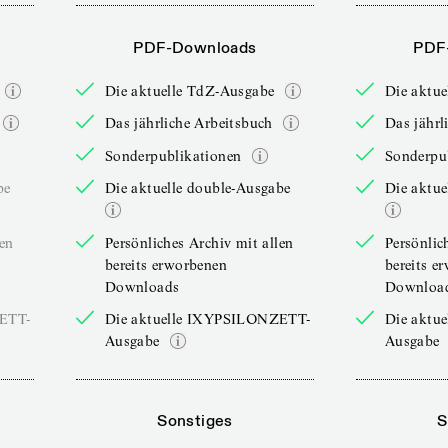
PDF-Downloads
PDF
Die aktuelle TdZ-Ausgabe
Die aktu
Das jährliche Arbeitsbuch
Das jährl
Sonderpublikationen
Sonderpu
be
Die aktuelle double-Ausgabe
Die aktue
len
Persönliches Archiv mit allen
Persönlic
bereits erworbenen
bereits e
Downloads
Downloa
ZETT-
Die aktuelle IXYPSILONZETT-
Die aktu
Ausgabe
Ausgabe
Sonstiges
S