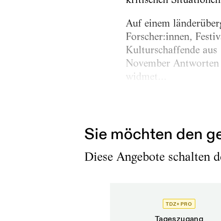
Auf einem länderübe
Forscher:innen, Festiv
Kulturschaffende aus
November Antworten a
widmet...
Erschienen am
5.12.2025
Sie möchten den ge
Diese Angebote schalten de
TDZ+ PRO
Tageszugang