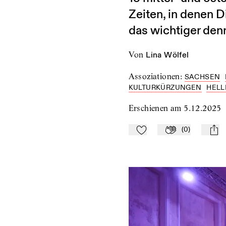
Zeiten, in denen 
das wichtiger denn
von
Lina Wölfel
Assoziationen
:
SACHSEN
KULTURKÜRZUNGEN
HELL
Erschienen am
5.12.2025
(
0
)
Zu Mein-TdZ hinzufügen
Applaudieren
mail