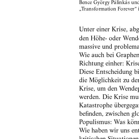
Bence György Pálinkás und 
„Transformation Forever“ i
Unter einer Krise, ab
den Höhe- oder Wende
massive und problemat
Wie auch bei Graphen
Richtung einher: Kris
Diese Entscheidung bi
die Möglichkeit zu de
Krise, um den Wendepu
werden. Die Krise mu
Katastrophe übergegan
befinden, zwischen g
Populismus: Was könn
Wie haben wir uns ent
kritischen Situationen