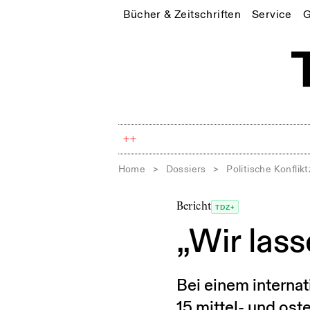
Bücher & Zeitschriften
Service
G
++
Home
>
Dossiers
>
Politische Konflik
Bericht
TDZ+
„Wir lass
Bei einem internat
15 mittel- und os