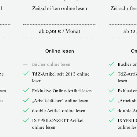
l
Zeitschriften online lesen
Zeitschrift
ab
5,99 €
/
Monat
ab
12
Online lesen
On
—
Bücher online lesen
Bücher on
ne
TdZ-Artikel seit 2013 online
TdZ-Artik
lesen
lesen
esen
Exklusive Online-Artikel lesen
Exklusive
en
„Arbeitsbücher“ online lesen
„Arbeitsb
double-Artikel online lesen
double-Ar
IXYPSILONZETT-Artikel
IXYPSIL
online lesen
online le