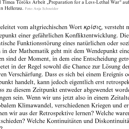
Tímea Töröks Arbeit „Preparation for a Less-Lethal War“ a
n Hellerau.
Foto
:
Anja Schneider
geleitet vom altgriechischen Wort
versteht 
κρίσις,
punkt einer gefährlichen Konfliktentwicklung. Die
ische Funktionsstörung eines natürlichen oder soz
 in der Mathematik geht mit dem Wendepunkt ein
en sind der Moment, in dem eine Entscheidung get
etet in der Regel sowohl die Chance zur Lösung der
ren Verschärfung. Dass es sich bei einem Ereignis o
nkt handelt, kann jedoch eigentlich erst retrospekt
ss zu diesem Zeitpunkt entweder abgewendet worde
gen sein. Wenn wir uns jetzt also in einem Zeitalte
lobalem Klimawandel, verschiedenen Kriegen und e
en wir aus der Retrospektive lernen? Welche war
schieden? Welche Kontinuitäten und Diskontinuität
?