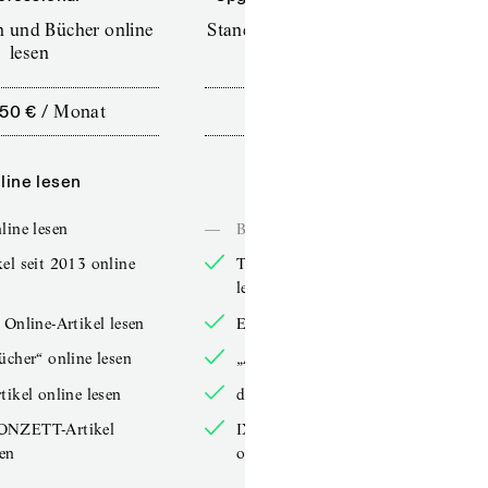
en und Bücher online
Standard (TdZ+) – Zeitschriften
lesen
online lesen
,50 €
/
Monat
10,00 €
/
12 Monate
line lesen
Online lesen
line lesen
—
Bücher online lesen
el seit 2013 online
TdZ-Artikel seit 2013 online
lesen
 Online-Artikel lesen
Exklusive Online-Artikel lesen
ücher“ online lesen
„Arbeitsbücher“ online lesen
tikel online lesen
double-Artikel online lesen
ONZETT-Artikel
IXYPSILONZETT-Artikel
sen
online lesen