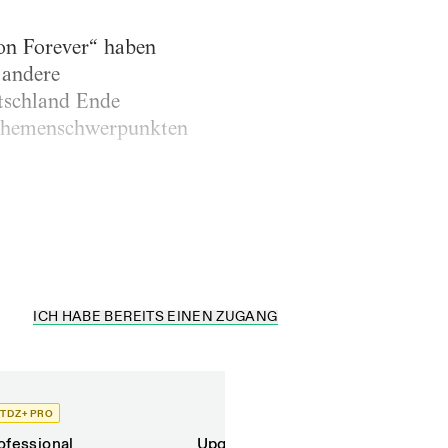
on Forever“ haben
 andere
tschland Ende
 Themenschwerpunkten
ICH HABE BEREITS EINEN ZUGANG
TDZ+ PRO
TDZ+
ofessional
Upgrade für Printabonnenten