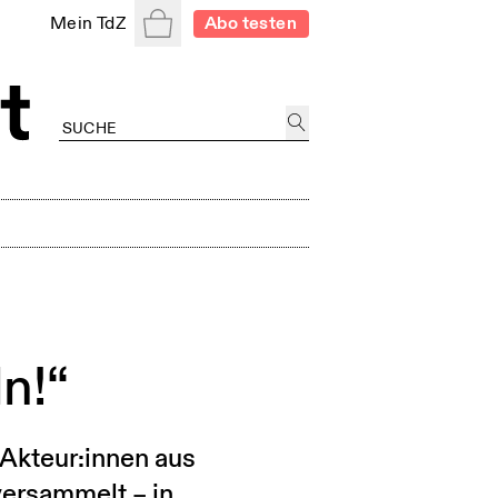
Warenkorb
Mein TdZ
Abo testen
n!“
 Akteur:innen aus
versammelt – in