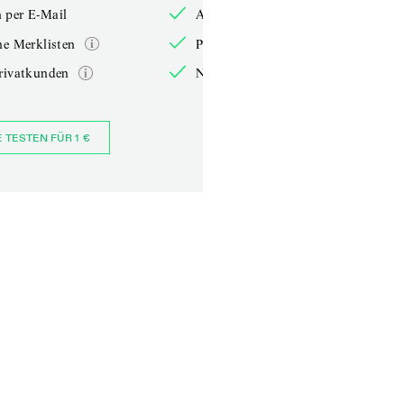
 per E-Mail
Anmelden per E-Mail
he Merklisten
Persönliche Merklisten
rivatkunden
Nur für Privatkunden
E TESTEN FÜR 1 €
JETZT BESTELLEN