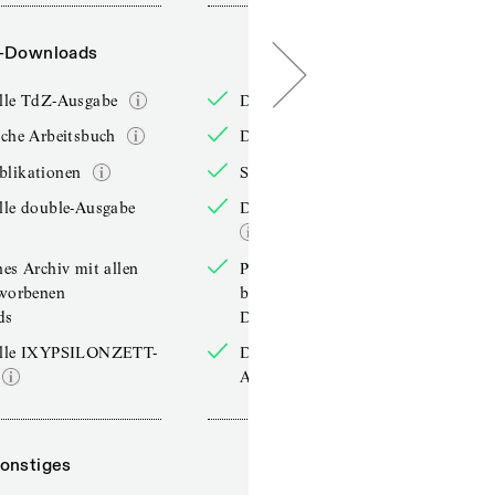
-Downloads
PDF-Downloads
elle TdZ-Ausgabe
Die aktuelle TdZ-Ausgabe
iche Arbeitsbuch
Das jährliche Arbeitsbuch
blikationen
Sonderpublikationen
lle double-Ausgabe
Die aktuelle double-Ausgabe
hes Archiv mit allen
Persönliches Archiv mit allen
rworbenen
bereits erworbenen
ds
Downloads
elle IXYPSILONZETT-
Die aktuelle IXYPSILONZETT-
Ausgabe
onstiges
Sonstiges