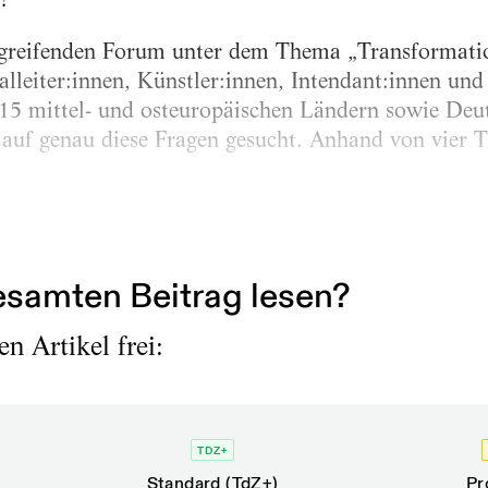
rgreifenden Forum unter dem Thema „Transformati
alleiter:innen, Künstler:innen, Intendant:innen und
 15 mittel- und osteuropäischen Ländern sowie Deu
uf genau diese Fragen gesucht. Anhand von vier
samten Beitrag lesen?
n Artikel frei:
TDZ+
Standard (TdZ+)
Pr