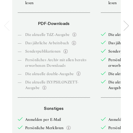
lesen
lesen
PDF-Downloads
PDF-
—
Die aktuelle TdZ-Ausgabe
Die aktuelle 
—
Das jährliche Arbeitsbuch
Das jährliche 
—
Sonderpublikationen
Sonderpublika
—
Persönliches Archiv mit allen bereits
Persönliches A
erworbenen Downloads
erworbenen D
—
Die aktuelle double-Ausgabe
Die aktuelle 
—
Die aktuelle IXYPSILONZETT-
Die aktuelle
Ausgabe
Ausgabe
Sonstiges
So
Anmelden per E-Mail
Anmelden per 
Persönliche Merklisten
Persönliche Me