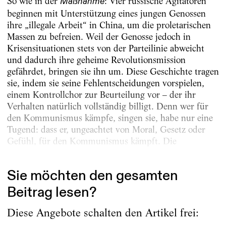
So wie in der
: Vier russische Agitatoren
Maßnahme
beginnen mit Unterstützung eines jungen Genossen
ihre „illegale Arbeit“ in China, um die proletarischen
Massen zu befreien. Weil der Genosse jedoch in
Krisensituationen stets von der Parteilinie abweicht
und dadurch ihre geheime Revolutionsmission
gefährdet, bringen sie ihn um. Diese Geschichte tragen
sie, indem sie seine Fehlentscheidungen vorspielen,
einem Kontrollchor zur Beurteilung vor – der ihr
Verhalten natürlich vollständig billigt. Denn wer für
den Kommunismus kämpfe, singen sie, habe nur eine
Tugend: dass er, ungeachtet von Moral, Gesetz oder
Gefühl, für den Kommunismus kämpft. Die
Uraufführung fand 1930 in Berlin statt....
Sie möchten den gesamten
Beitrag lesen?
Diese Angebote schalten den Artikel frei: