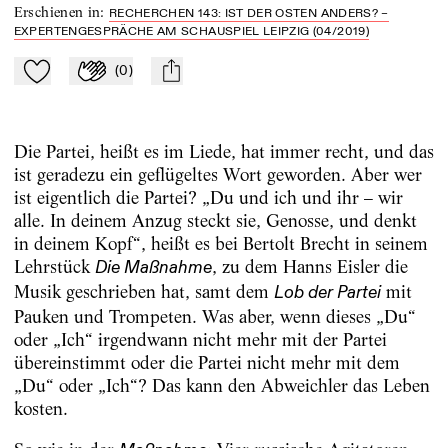
Erschienen in
:
RECHERCHEN 143: IST DER OSTEN ANDERS? –
EXPERTENGESPRÄCHE AM SCHAUSPIEL LEIPZIG (04/2019)
(
0
)
Zu Mein-TdZ hinzufügen
Applaudieren
mail
Die Partei, heißt es im Liede, hat immer recht, und das
ist geradezu ein geflügeltes Wort geworden. Aber wer
ist eigentlich die Partei? „Du und ich und ihr – wir
alle. In deinem Anzug steckt sie, Genosse, und denkt
in deinem Kopf“, heißt es bei Bertolt Brecht in seinem
Lehrstück
, zu dem Hanns Eisler die
Die Maßnahme
Musik geschrieben hat, samt dem
mit
Lob der Partei
Pauken und Trompeten. Was aber, wenn dieses „Du“
oder „Ich“ irgendwann nicht mehr mit der Partei
übereinstimmt oder die Partei nicht mehr mit dem
„Du“ oder „Ich“? Das kann den Abweichler das Leben
kosten.