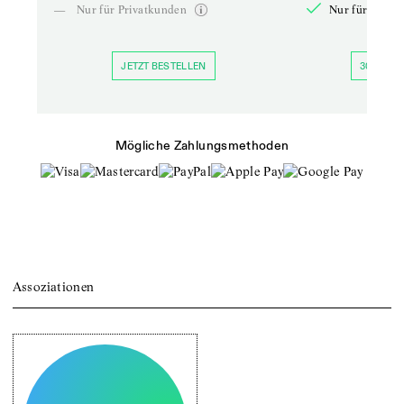
—
Nur für Privatkunden
Nur für Priva
JETZT BESTELLEN
30 TAGE 
Mögliche Zahlungsmethoden
Assoziationen