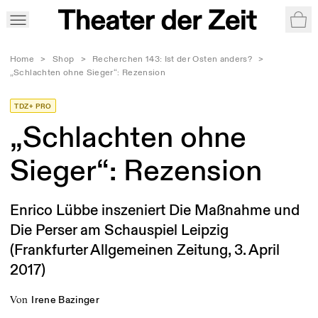
War
Home
>
Shop
>
Recherchen 143: Ist der Osten anders?
>
„Schlachten ohne Sieger“: Rezension
TDZ+ PRO
„Schlachten ohne
Sieger“: Rezension
Enrico Lübbe inszeniert Die Maßnahme und
Die Perser am Schauspiel Leipzig
(Frankfurter Allgemeinen Zeitung, 3. April
2017)
von
Irene Bazinger