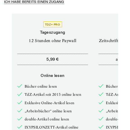
ICH HABE BEREITS EINEN ZUGANG
TDZ+ PRO
TD
Tageszugang
Prof
12 Stunden ohne Paywall
Zeitschriften un
ab
5,99 €
12,5
Online lesen
Onli
Bücher online lesen
Bücher online 
TdZ-Artikel seit 2013 online lesen
TdZ-Artikel se
Exklusive Online-Artikel lesen
Exklusive Onli
„Arbeitsbücher“ online lesen
„Arbeitsbücher
double-Artikel online lesen
double-Artikel
IXYPSILONZETT-Artikel online
IXYPSILONZET