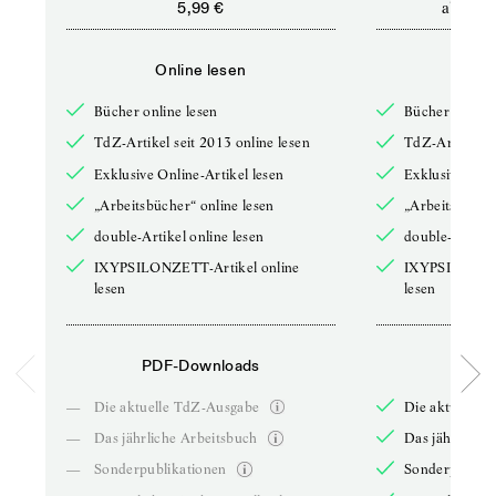
ab
5,99 €
12,5
Online lesen
Onli
Bücher online lesen
Bücher online 
TdZ-Artikel seit 2013 online lesen
TdZ-Artikel se
Exklusive Online-Artikel lesen
Exklusive Onli
„Arbeitsbücher“ online lesen
„Arbeitsbücher
double-Artikel online lesen
double-Artikel
IXYPSILONZETT-Artikel online
IXYPSILONZET
lesen
lesen
PDF-Downloads
PDF-
—
Die aktuelle TdZ-Ausgabe
Die aktuelle 
—
Das jährliche Arbeitsbuch
Das jährliche 
—
Sonderpublikationen
Sonderpublika