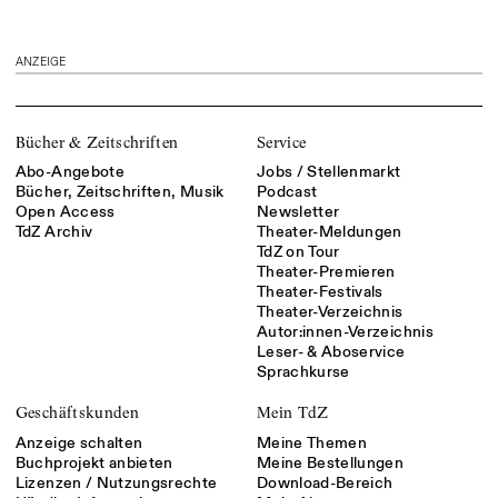
ANZEIGE
Bücher & Zeitschriften
Service
Abo-Angebote
Jobs / Stellenmarkt
Bücher, Zeitschriften, Musik
Podcast
Open Access
Newsletter
TdZ Archiv
Theater-Meldungen
TdZ on Tour
Theater-Premieren
Theater-Festivals
Theater-Verzeichnis
Autor:innen-Verzeichnis
Leser- & Aboservice
Sprachkurse
Geschäftskunden
Mein TdZ
Anzeige schalten
Meine Themen
Buchprojekt anbieten
Meine Bestellungen
Lizenzen / Nutzungsrechte
Download-Bereich