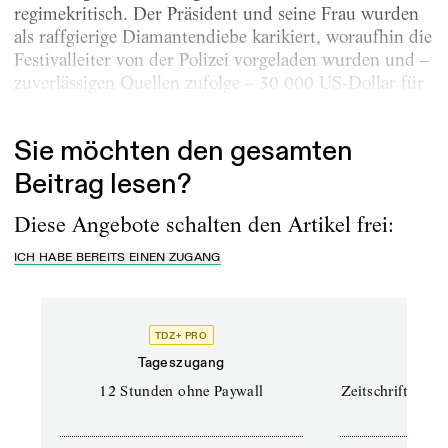
regimekritisch. Der Präsident und seine Frau wurden
als raffgierige Diamantendiebe karikiert, woraufhin die
Festivalleiter von der Polizei vorgeladen wurden und –
zuverlässigen Quellen zufolge – 30 000 US-Dollar für
ihre...
Sie möchten den gesamten
Beitrag lesen?
Diese Angebote schalten den Artikel frei:
ICH HABE BEREITS EINEN ZUGANG
TDZ+ PRO
TD
Tageszugang
Prof
12 Stunden ohne Paywall
Zeitschriften un