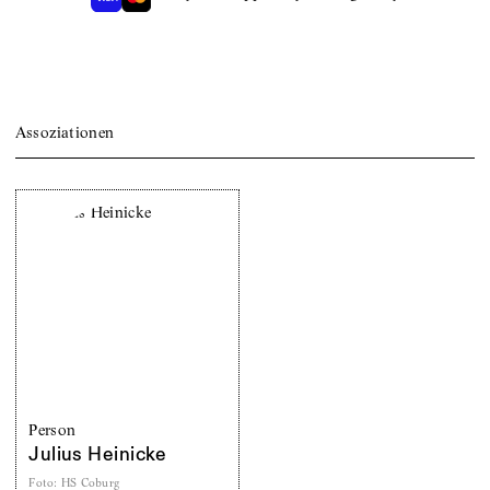
Assoziationen
Person
Julius Heinicke
Foto
:
HS Coburg