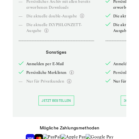
—
Persönliches Archiv mit allen bereits
Persönliches A
erworbenen Downloads
erworbenen D
—
Die aktuelle double-Ausgabe
Die aktuelle 
—
Die aktuelle IXYPSILONZETT-
Die aktuelle
Ausgabe
Ausgabe
Sonstiges
So
Anmelden per E-Mail
Anmelden per 
Persönliche Merklisten
Persönliche Me
—
Nur für Privatkunden
Nur für Priva
JETZT BESTELLEN
30 TAGE 
Mögliche Zahlungsmethoden