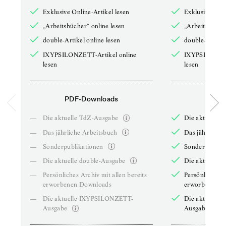
Exklusive Online-Artikel lesen
Exklusive Onli
„Arbeitsbücher“ online lesen
„Arbeitsbücher
double-Artikel online lesen
double-Artikel
IXYPSILONZETT-Artikel online
IXYPSILONZET
lesen
lesen
PDF-Downloads
PDF-
—
Die aktuelle TdZ-Ausgabe
Die aktuelle 
—
Das jährliche Arbeitsbuch
Das jährliche 
—
Sonderpublikationen
Sonderpublika
—
Die aktuelle double-Ausgabe
Die aktuelle 
—
Persönliches Archiv mit allen bereits
Persönliches A
erworbenen Downloads
erworbenen D
—
Die aktuelle IXYPSILONZETT-
Die aktuelle
Ausgabe
Ausgabe