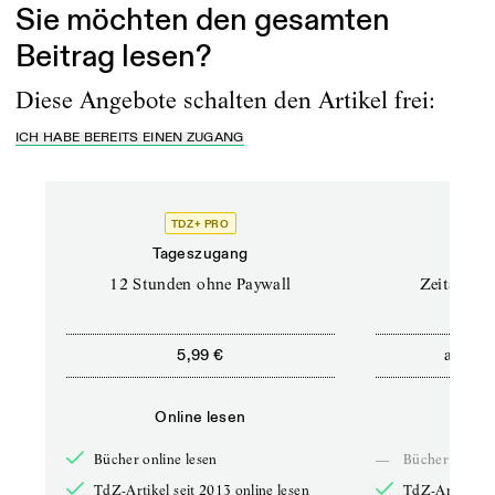
Sie möchten den gesamten
Beitrag lesen?
Diese Angebote schalten den Artikel frei:
ICH HABE BEREITS EINEN ZUGANG
TDZ+ PRO
Tageszugang
Stand
12 Stunden ohne Paywall
Zeitschrif
ab
5,99 €
5,9
Online lesen
Onli
Bücher online lesen
—
Bücher online 
TdZ-Artikel seit 2013 online lesen
TdZ-Artikel se