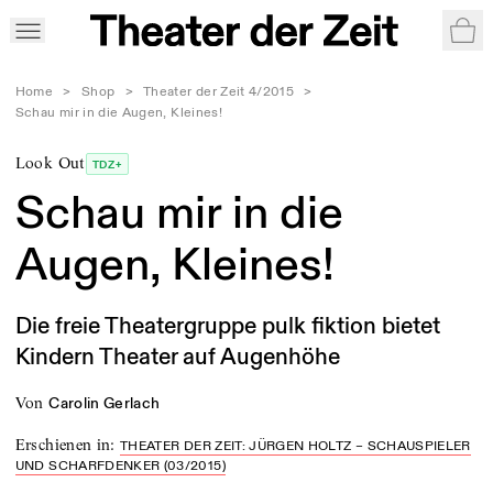
War
Home
>
Shop
>
Theater der Zeit 4/2015
>
Schau mir in die Augen, Kleines!
Look Out
TDZ+
Schau mir in die
Augen, Kleines!
Die freie Theatergruppe pulk fiktion bietet
Kindern Theater auf Augenhöhe
von
Carolin Gerlach
Erschienen in
:
THEATER DER ZEIT: JÜRGEN HOLTZ – SCHAUSPIELER
UND SCHARFDENKER (03/2015)