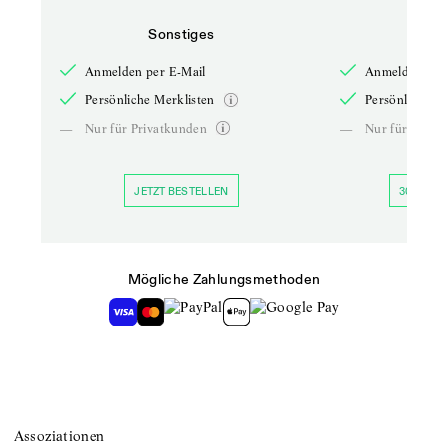
Sonstiges
So
Anmelden per E-Mail
Anmelden per 
Persönliche Merklisten
Persönliche Me
—
Nur für Privatkunden
—
Nur für Priva
JETZT BESTELLEN
30 TAGE 
Mögliche Zahlungsmethoden
Assoziationen