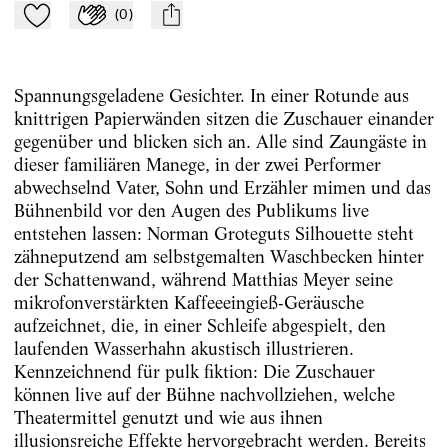
(
0
)
Zu Mein-TdZ hinzufügen
Applaudieren
mail
Spannungsgeladene Gesichter. In einer Rotunde aus
knittrigen Papierwänden sitzen die Zuschauer einander
gegenüber und blicken sich an. Alle sind Zaungäste in
dieser familiären Manege, in der zwei Performer
abwechselnd Vater, Sohn und Erzähler mimen und das
Bühnenbild vor den Augen des Publikums live
entstehen lassen: Norman Groteguts Silhouette steht
zähneputzend am selbstgemalten Waschbecken hinter
der Schattenwand, während Matthias Meyer seine
mikrofonverstärkten Kaffeeeingieß-Geräusche
aufzeichnet, die, in einer Schleife abgespielt, den
laufenden Wasserhahn akustisch illustrieren.
Kennzeichnend für pulk fiktion: Die Zuschauer
können live auf der Bühne nachvollziehen, welche
Theatermittel genutzt und wie aus ihnen
illusionsreiche Effekte hervorgebracht werden. Bereits