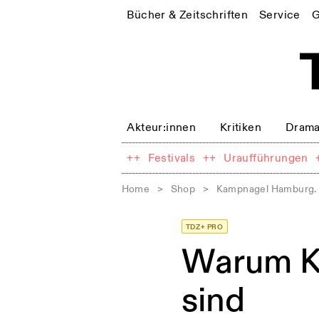
Bücher & Zeitschriften
Service
G
Akteur:innen
Kritiken
Drama
++
Festivals
++
Uraufführungen
Home
>
Shop
>
Kampnagel Hamburg. 
TDZ+ PRO
Warum K
sind