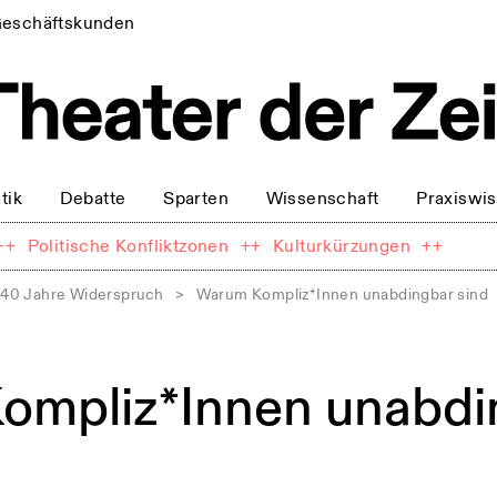
eschäftskunden
tik
Debatte
Sparten
Wissenschaft
Praxiswi
++
Politische Konfliktzonen
++
Kulturkürzungen
++
40 Jahre Widerspruch
>
Warum Kompliz*Innen unabdingbar sind
ompliz*Innen unabdi