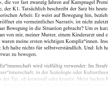
«, die vor fast zwanzig Jahren auf Kampnagel Premie
 der K1. Tatsächlich beschreibt der Satz bis heute
erischen Arbeit: Er weist auf Bewegung hin, bezieht
röffnet ein vermeintliches Narrativ, ist nicht zuletz
hat Bewegung in die Situation gebracht? Um es kur
an von mir, meiner Mutter, einem Kinderarzt und e
e waren meine ersten wichtigen Kompliz*innen. In
 Ich halte nichts für selbstverständlich. Und: Ich 
etwas zu bewegen.
iz*innenschaft wird vielfältig verwendet: Im Strafr
sser*innenschaft, in der Soziologie oder Kulturtheo
n der Tat, ob kriminell oder kreativ: Meist hecken
 Inzwischen möchte ich aber für mich behaupten, 
z*innen gibt: Diejenigen, mit denen man sofort e
eckt und umsetzt, und jene, mit denen...