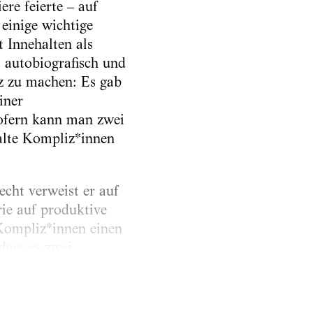
re feierte – auf
 einige wichtige
 Innehalten als
t autobiografisch und
z zu machen: Es gab
iner
sofern kann man zwei
halte Kompliz*innen
echt verweist er auf
rie auf produktive
 Kompliz*innen einen
dass es zwei
ben diesen