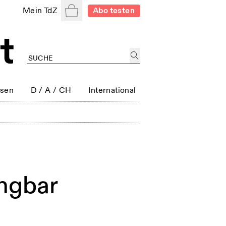
Warenkorb
Mein TdZ
Abo testen
ssen
D / A / CH
International
ngbar