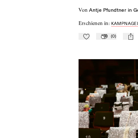
von
Antje Pfundtner in G
Erschienen in
:
KAMPNAGEL
(
0
)
Zu Mein-TdZ hinzufügen
Applaudieren
mail