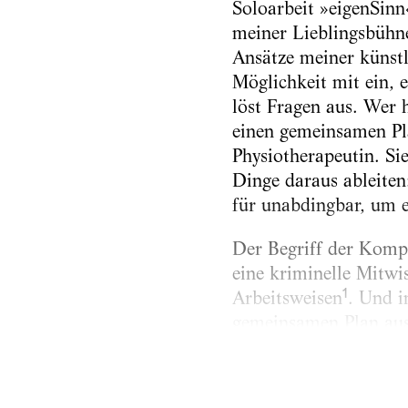
Soloarbeit »eigenSinn
meiner Lieblingsbühne,
Ansätze meiner künstl
Möglichkeit mit ein, e
löst Fragen aus. Wer 
einen gemeinsamen Pl
Physiotherapeutin. Si
Dinge daraus ableiten:
für unabdingbar, um 
Der Begriff der Kompl
eine kriminelle Mitwi
1
Arbeitsweisen
. Und i
gemeinsamen Plan aus.
Kategorien von Kompli
gemeinsamen Plan aush