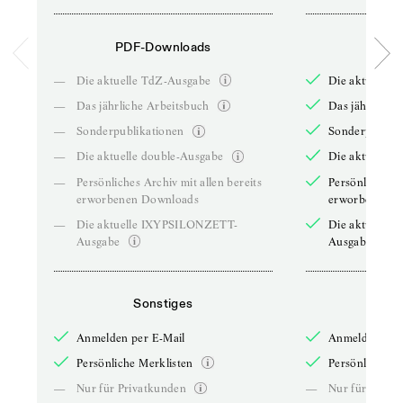
PDF-Downloads
PDF-
—
Die aktuelle TdZ-Ausgabe
Die aktuelle 
—
Das jährliche Arbeitsbuch
Das jährliche 
—
Sonderpublikationen
Sonderpublika
—
Die aktuelle double-Ausgabe
Die aktuelle 
—
Persönliches Archiv mit allen bereits
Persönliches A
erworbenen Downloads
erworbenen D
—
Die aktuelle IXYPSILONZETT-
Die aktuelle
Ausgabe
Ausgabe
Sonstiges
So
Anmelden per E-Mail
Anmelden per 
Persönliche Merklisten
Persönliche Me
—
Nur für Privatkunden
—
Nur für Priva