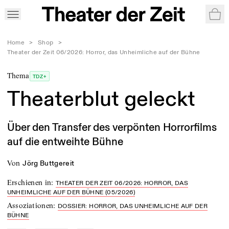
War
Home
>
Shop
>
Theater der Zeit 06/2026: Horror, das Unheimliche auf der Bühne
Thema
TDZ+
Theaterblut geleckt
Über den Transfer des verpönten Horrorfilms
auf die entweihte Bühne
von
Jörg Buttgereit
Erschienen in
:
THEATER DER ZEIT 06/2026: HORROR, DAS
UNHEIMLICHE AUF DER BÜHNE (05/2026)
Assoziationen
:
DOSSIER: HORROR, DAS UNHEIMLICHE AUF DER
BÜHNE