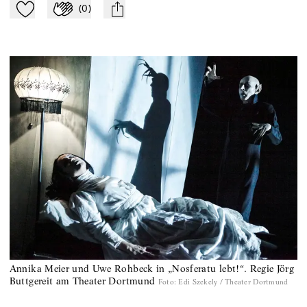
(
0
)
Zu Mein-TdZ hinzufügen
Applaudieren
mail
Annika Meier und Uwe Rohbeck in „Nosferatu lebt!“. Regie Jörg
Buttgereit am Theater Dortmund
Foto
:
Edi Szekely / Theater Dortmund