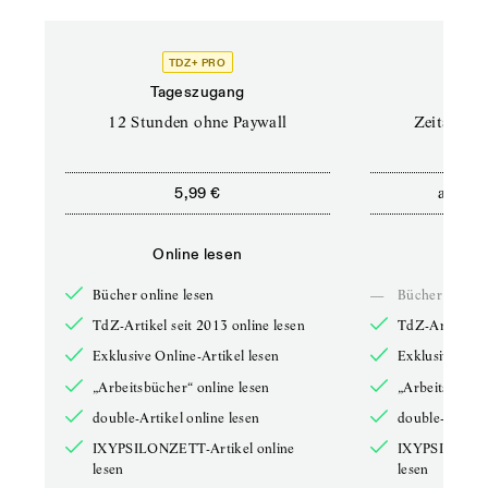
TDZ+ PRO
Tageszugang
Stand
12 Stunden ohne Paywall
Zeitschrif
ab
5,99 €
5,9
Online lesen
Onli
Bücher online lesen
—
Bücher online 
TdZ-Artikel seit 2013 online lesen
TdZ-Artikel se
Exklusive Online-Artikel lesen
Exklusive Onli
„Arbeitsbücher“ online lesen
„Arbeitsbücher
double-Artikel online lesen
double-Artikel
IXYPSILONZETT-Artikel online
IXYPSILONZET
lesen
lesen