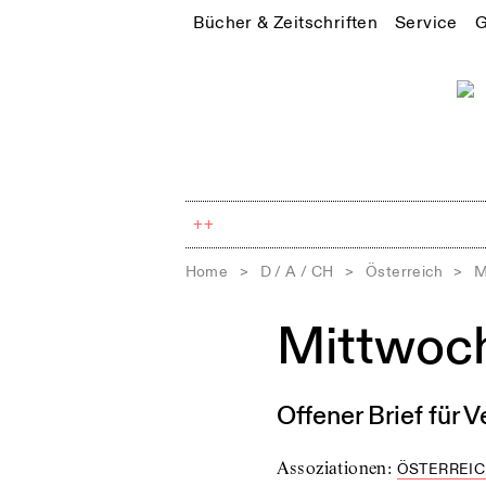
Bücher & Zeitschriften
Service
G
++
Home
>
D / A / CH
>
Österreich
>
M
Mittwoch
Offener Brief für
Assoziationen
:
ÖSTERREI