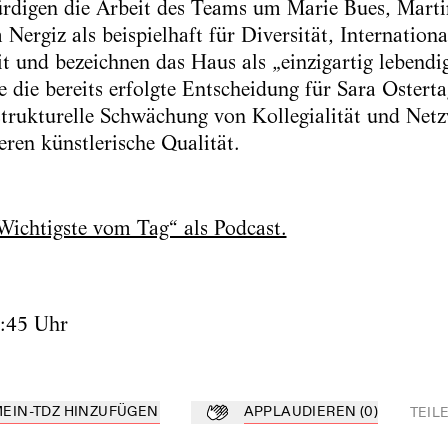
würdigen die Arbeit des Teams um Marie Bues, Mar
ergiz als beispielhaft für Diversität, Internationa
t und bezeichnen das Haus als „einzigartig lebendig
ie die bereits erfolgte Entscheidung für Sara Osterta
strukturelle Schwächung von Kollegialität und Net
eren künstlerische Qualität.
Wichtigste vom Tag“ als Podcast.
4:45 Uhr
MEIN-TDZ HINZUFÜGEN
APPLAUDIEREN
(
0
)
TEIL
Z hinzufügen
Applaudieren