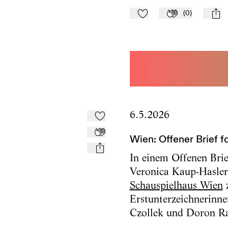
(
0
)
Zu Mein-TdZ hinzufügen
Applaudieren
mail
6.5.2026
Zu Mein-TdZ hinzufügen
Applaudieren
Wien: Offener Brief 
mail
In einem Offenen Brie
Veronica Kaup-Hasler 
Schauspielhaus Wien
z
Erstunterzeichnerinne
Czollek und Doron Ra