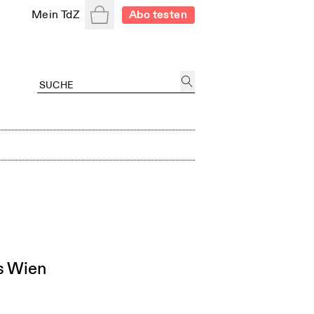
Warenkorb
Mein TdZ
Abo testen
us Wien