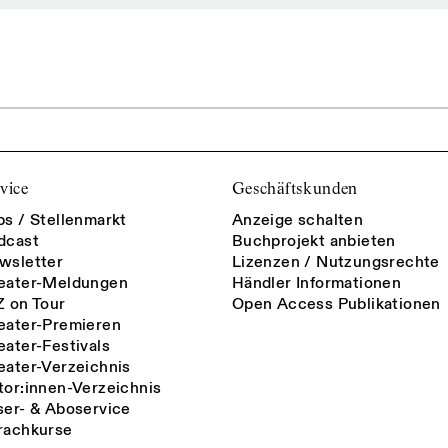
vice
Geschäftskunden
bs / Stellenmarkt
Anzeige schalten
dcast
Buchprojekt anbieten
wsletter
Lizenzen / Nutzungsrechte
eater-Meldungen
Händler Informationen
Z on Tour
Open Access Publikationen
eater-Premieren
eater-Festivals
eater-Verzeichnis
tor:innen-Verzeichnis
ser- & Aboservice
rachkurse