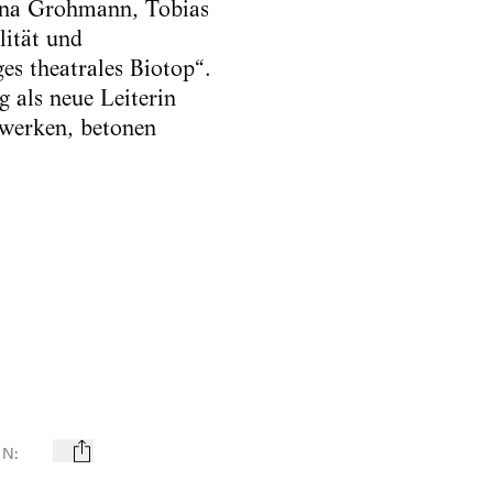
tina Grohmann, Tobias
lität und
es theatrales Biotop“.
g als neue Leiterin
zwerken, betonen
EN
:
mail