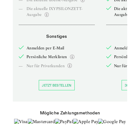
—
Die aktuelle IXYPSILONZETT-
Die aktuelle
Ausgabe
Ausgabe
Sonstiges
So
Anmelden per E-Mail
Anmelden per 
Persönliche Merklisten
Persönliche Me
—
Nur für Privatkunden
Nur für Priva
JETZT BESTELLEN
30 TAGE 
Mögliche Zahlungsmethoden