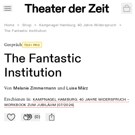
War
Home
>
Shop
>
Kampnagel Hamburg. 40 Jahre Widerspruch
>
The Fantastic Institution
Gespräch
TDZ+ PRO
The Fantastic
Institution
von
und
Melanie Zimmermann
Luise März
Erschienen in
:
KAMPNAGEL HAMBURG. 40 JAHRE WIDERSPRUCH –
WORKBOOK ZUM JUBILÄUM (07/2024)
(
0
)
Zu Mein-TdZ hinzufügen
Applaudieren
mail