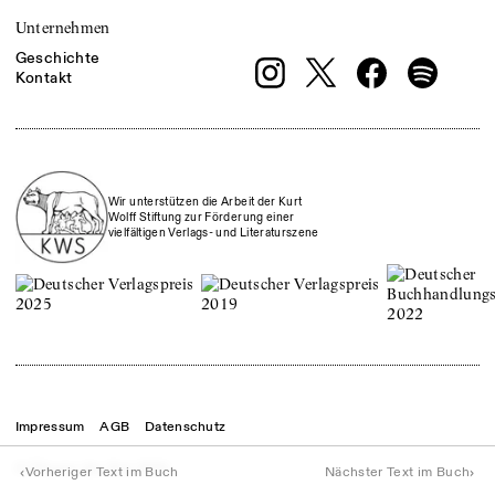
Unternehmen
Geschichte
Kontakt
Wir unterstützen die Arbeit der Kurt
Wolff Stiftung zur Förderung einer
vielfältigen Verlags- und Literaturszene
Impressum
AGB
Datenschutz
© Theater der Zeit
2026
‹
›
Vorheriger Text im Buch
Nächster Text im Buch