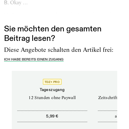
Okay …
B.
Das ist interessant, denn »der Herrscher« steht...
M.
Sie möchten den gesamten
Beitrag lesen?
Diese Angebote schalten den Artikel frei:
ICH HABE BEREITS EINEN ZUGANG
TDZ+ PRO
TD
Tageszugang
Prof
12 Stunden ohne Paywall
Zeitschriften un
ab
5,99 €
12,5