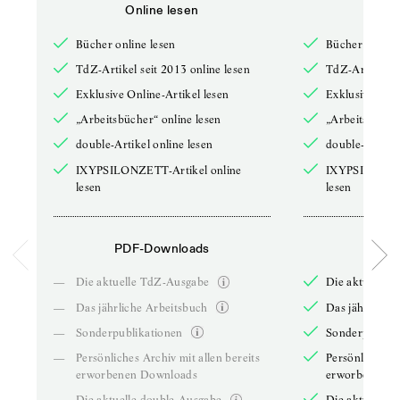
Online lesen
Onli
Bücher online lesen
Bücher online 
TdZ-Artikel seit 2013 online lesen
TdZ-Artikel se
Exklusive Online-Artikel lesen
Exklusive Onli
„Arbeitsbücher“ online lesen
„Arbeitsbücher
double-Artikel online lesen
double-Artikel
IXYPSILONZETT-Artikel online
IXYPSILONZET
lesen
lesen
PDF-Downloads
PDF-
—
Die aktuelle TdZ-Ausgabe
Die aktuelle 
—
Das jährliche Arbeitsbuch
Das jährliche 
—
Sonderpublikationen
Sonderpublika
—
Persönliches Archiv mit allen bereits
Persönliches A
erworbenen Downloads
erworbenen D
—
Die aktuelle double-Ausgabe
Die aktuelle 