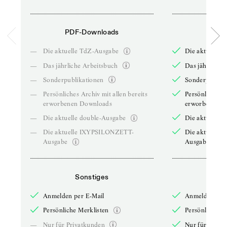
PDF-Downloads
PDF-
—
Die aktuelle TdZ-Ausgabe
Die aktuelle 
—
Das jährliche Arbeitsbuch
Das jährliche 
—
Sonderpublikationen
Sonderpublika
—
Persönliches Archiv mit allen bereits
Persönliches A
erworbenen Downloads
erworbenen D
—
Die aktuelle double-Ausgabe
Die aktuelle 
—
Die aktuelle IXYPSILONZETT-
Die aktuelle
Ausgabe
Ausgabe
Sonstiges
So
Anmelden per E-Mail
Anmelden per 
Persönliche Merklisten
Persönliche Me
—
Nur für Privatkunden
Nur für Priva