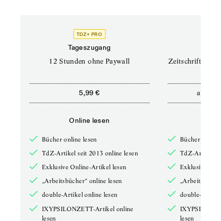
TDZ+ PRO
TD
Tageszugang
Prof
12 Stunden ohne Paywall
Zeitschriften un
ab
5,99 €
12,5
Online lesen
Onli
Bücher online lesen
Bücher online 
TdZ-Artikel seit 2013 online lesen
TdZ-Artikel se
Exklusive Online-Artikel lesen
Exklusive Onli
„Arbeitsbücher“ online lesen
„Arbeitsbücher
double-Artikel online lesen
double-Artikel
IXYPSILONZETT-Artikel online
IXYPSILONZET
lesen
lesen