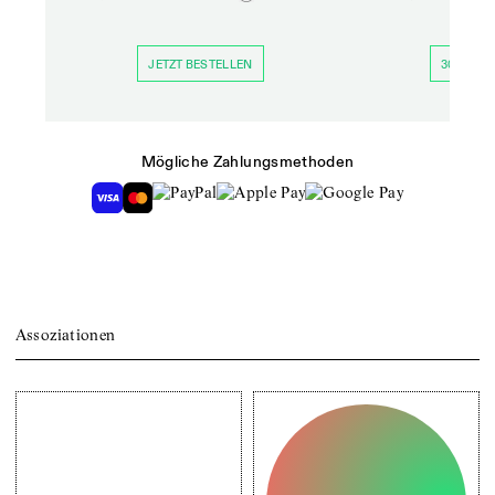
JETZT BESTELLEN
30 TAGE 
Mögliche Zahlungsmethoden
Assoziationen