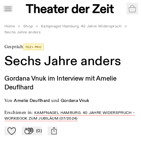
War
Home
>
Shop
>
Kampnagel Hamburg. 40 Jahre Widerspruch
>
Sechs Jahre anders
Gespräch
TDZ+ PRO
Sechs Jahre anders
Gordana Vnuk im Interview mit Amelie
Deuflhard
von
und
Amelie Deuflhard
Gordana Vnuk
Erschienen in
:
KAMPNAGEL HAMBURG. 40 JAHRE WIDERSPRUCH –
WORKBOOK ZUM JUBILÄUM (07/2024)
(
0
)
Zu Mein-TdZ hinzufügen
Applaudieren
mail