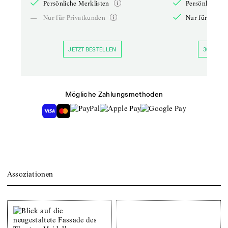
Persönliche Merklisten
Persönliche Me
—
Nur für Privatkunden
Nur für Priva
JETZT BESTELLEN
30 TAGE 
Mögliche Zahlungsmethoden
Assoziationen