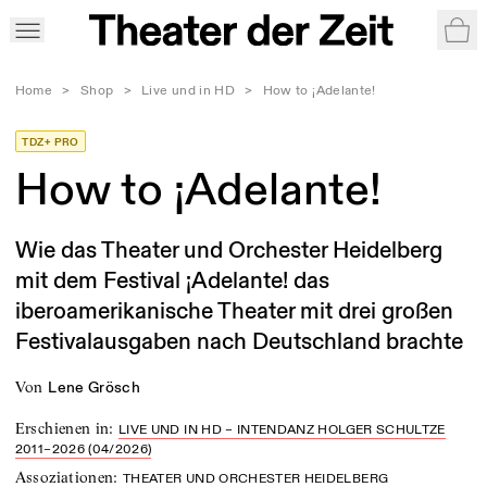
War
Home
>
Shop
>
Live und in HD
>
How to ¡Adelante!
TDZ+ PRO
How to ¡Adelante!
Wie das Theater und Orchester Heidelberg
mit dem Festival ¡Adelante! das
iberoamerikanische Theater mit drei großen
Festivalausgaben nach Deutschland brachte
von
Lene Grösch
Erschienen in
:
LIVE UND IN HD – INTENDANZ HOLGER SCHULTZE
2011–2026 (04/2026)
Assoziationen
:
THEATER UND ORCHESTER HEIDELBERG