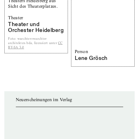
Theater
Theater und
Orchester Heidelberg
Foto
:
waechter+waechter
architekten bda, lizensiert unter
CC
BY-SA 3.0
Person
Lene Grösch
Neuerscheinungen im Verlag