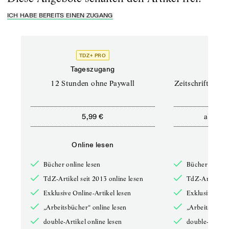
ICH HABE BEREITS EINEN ZUGANG
TDZ+ PRO
TD
Tageszugang
Prof
12 Stunden ohne Paywall
Zeitschriften un
ab
5,99 €
12,5
Online lesen
Onli
Bücher online lesen
Bücher online 
TdZ-Artikel seit 2013 online lesen
TdZ-Artikel se
Exklusive Online-Artikel lesen
Exklusive Onli
„Arbeitsbücher“ online lesen
„Arbeitsbücher
double-Artikel online lesen
double-Artikel