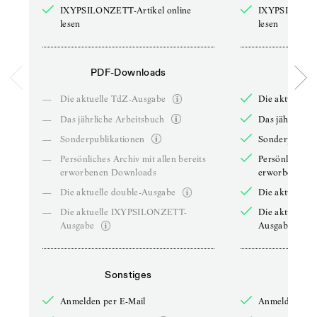
IXYPSILONZETT-Artikel online
IXYPSILONZET
lesen
lesen
PDF-Downloads
PDF-
—
Die aktuelle TdZ-Ausgabe
Die aktuelle 
—
Das jährliche Arbeitsbuch
Das jährliche 
—
Sonderpublikationen
Sonderpublika
—
Persönliches Archiv mit allen bereits
Persönliches A
erworbenen Downloads
erworbenen D
—
Die aktuelle double-Ausgabe
Die aktuelle 
—
Die aktuelle IXYPSILONZETT-
Die aktuelle
Ausgabe
Ausgabe
Sonstiges
So
Anmelden per E-Mail
Anmelden per 