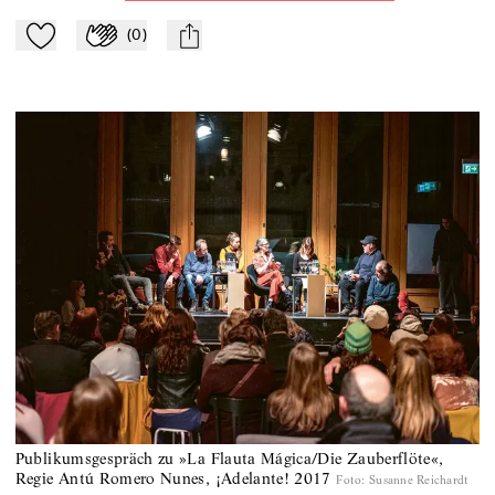
(
0
)
Zu Mein-TdZ hinzufügen
Applaudieren
mail
Publikumsgespräch zu »La Flauta Mágica/Die Zauberflöte«,
Regie Antú Romero Nunes, ¡Adelante! 2017
Foto
:
Susanne Reichardt