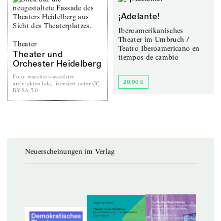
¡Adelante!
Iberoamerikanisches
Theater im Umbruch /
Theater
Teatro Iberoamericano en
Theater und
tiempos de cambio
Orchester Heidelberg
Foto
:
waechter+waechter
20,00 €
architekten bda, lizensiert unter
CC
BY-SA 3.0
Neuerscheinungen im Verlag