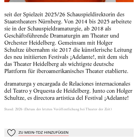
seit der Spielzeit 2025/26 Schauspieldirektorin des
Staatstheaters Nürnberg. Von 2014 bis 2025 arbeitete
sie in der Schauspieldramaturgie, ab 2018 als
Geschäftsführende Dramaturgin am Theater und
Orchester Heidelberg. Gemeinsam mit Holger
Schultze übernahm sie 2017 die künstlerische Leitung
des neu initiierten Festivals ¡Adelante!, mit dem sich
das Theater Heidelberg als wichtigste deutsche
Plattform für iberoamerikanisches Theater etablierte.
dramaturga y encargada de Relaciones internacionales
del Teatro y Orquesta de Heidelberg. Junto con Holger
Schultze, es directora artística del Festival ¡Adelante!
Stand
:
2026
(
Datum der letzten Veröffentlichung bei Theater der Zeit
)
ZU MEIN-TDZ HINZUFÜGEN
Zu Mein-TdZ hinzufügen