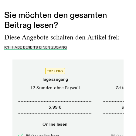
gewonnen...
Sie möchten den gesamten
Beitrag lesen?
Diese Angebote schalten den Artikel frei:
ICH HABE BEREITS EINEN ZUGANG
TDZ+ PRO
Tageszugang
Stand
12 Stunden ohne Paywall
Zeitschrif
ab
5,99 €
5,9
Online lesen
Onli
Bücher online lesen
—
Bücher online 