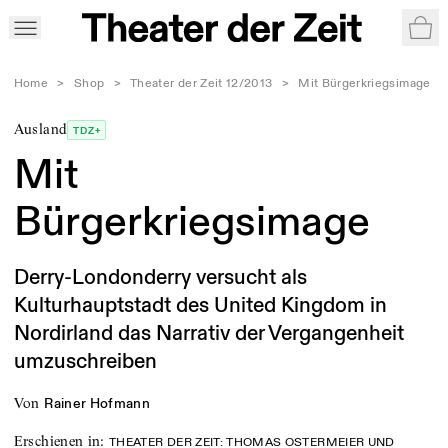
War
Home
>
Shop
>
Theater der Zeit 12/2013
>
Mit Bürgerkriegsimage
Ausland
TDZ+
Mit
Bürgerkriegsimage
Derry-Londonderry versucht als
Kulturhauptstadt des United Kingdom in
Nordirland das Narrativ der Vergangenheit
umzuschreiben
von
Rainer Hofmann
Erschienen in
:
THEATER DER ZEIT: THOMAS OSTERMEIER UND