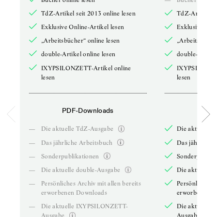
TdZ-Artikel seit 2013 online lesen
TdZ-Artikel se
Exklusive Online-Artikel lesen
Exklusive Onli
„Arbeitsbücher“ online lesen
„Arbeitsbücher
double-Artikel online lesen
double-Artikel
IXYPSILONZETT-Artikel online
IXYPSILONZET
lesen
lesen
PDF-Downloads
PDF-
—
Die aktuelle TdZ-Ausgabe
Die aktuelle 
—
Das jährliche Arbeitsbuch
Das jährliche 
—
Sonderpublikationen
Sonderpublika
—
Die aktuelle double-Ausgabe
Die aktuelle 
—
Persönliches Archiv mit allen bereits
Persönliches A
erworbenen Downloads
erworbenen D
—
Die aktuelle IXYPSILONZETT-
Die aktuelle
Ausgabe
Ausgabe