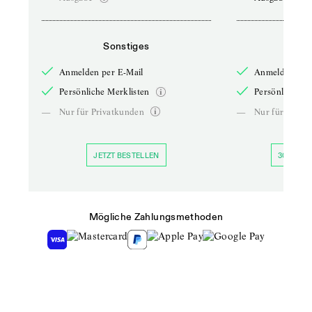
Sonstiges
So
Anmelden per E-Mail
Anmelden per 
Persönliche Merklisten
Persönliche Me
—
Nur für Privatkunden
—
Nur für Priva
JETZT BESTELLEN
30 TAGE 
Mögliche Zahlungsmethoden