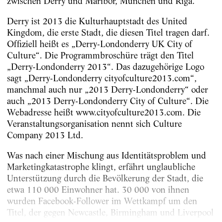
zwischen Derry und Maribor, München und Riga.
Derry ist 2013 die Kulturhauptstadt des United
Kingdom, die erste Stadt, die diesen Titel tragen darf.
Offiziell heißt es „Derry-Londonderry UK City of
Culture“. Die Programmbroschüre trägt den Titel
„Derry-Londonderry 2013“. Das dazugehörige Logo
sagt „Derry-Londonderry cityofculture2013.com“,
manchmal auch nur „2013 Derry-Londonderry“ oder
auch „2013 Derry-Londonderry City of Culture“. Die
Webadresse heißt www.cityofculture2013.com. Die
Veranstaltungsorganisation nennt sich Culture
Company 2013 Ltd.
Was nach einer Mischung aus Identitätsproblem und
Marketingkatastrophe klingt, erfährt unglaubliche
Unterstützung durch die Bevölkerung der Stadt, die
etwa 110 000 Einwohner hat. 30 000 von ihnen
wurden Facebook-Follower im Wettkampf um den
Titel, der gegen Newcastle, Birmingham und Liverpool