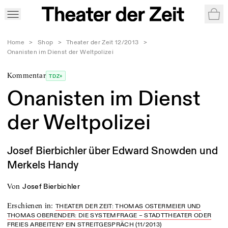
War
Home
>
Shop
>
Theater der Zeit 12/2013
>
Onanisten im Dienst der Weltpolizei
Kommentar
TDZ+
Onanisten im Dienst
der Weltpolizei
Josef Bierbichler über Edward Snowden und
Merkels Handy
von
Josef Bierbichler
Erschienen in
:
THEATER DER ZEIT: THOMAS OSTERMEIER UND
THOMAS OBERENDER: DIE SYSTEMFRAGE – STADTTHEATER ODER
FREIES ARBEITEN? EIN STREITGESPRÄCH (11/2013)