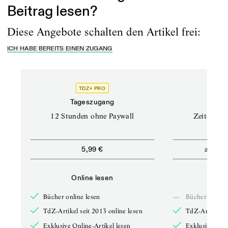
Beitrag lesen?
Diese Angebote schalten den Artikel frei:
ICH HABE BEREITS EINEN ZUGANG
TDZ+ PRO
Tageszugang
Stand
12 Stunden ohne Paywall
Zeitschrif
ab
5,99 €
5,9
Online lesen
Onli
Bücher online lesen
—
Bücher online 
TdZ-Artikel seit 2013 online lesen
TdZ-Artikel se
Exklusive Online-Artikel lesen
Exklusive Onli