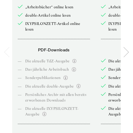
„Arbeitsbücher“ online lesen
„Arbeitsbücher
double-Artikel online lesen
double-Artikel
IXYPSILONZETT-Artikel online
IXYPSILONZET
lesen
lesen
PDF-Downloads
PDF-
—
Die aktuelle TdZ-Ausgabe
Die aktuelle 
—
Das jährliche Arbeitsbuch
Das jährliche 
—
Sonderpublikationen
Sonderpublika
—
Die aktuelle double-Ausgabe
Die aktuelle 
—
Persönliches Archiv mit allen bereits
Persönliches A
erworbenen Downloads
erworbenen D
—
Die aktuelle IXYPSILONZETT-
Die aktuelle
Ausgabe
Ausgabe