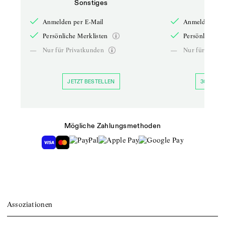
Sonstiges
So
Anmelden per E-Mail
Anmelden per 
Persönliche Merklisten
Persönliche Me
—
Nur für Privatkunden
—
Nur für Priva
JETZT BESTELLEN
30 TAGE 
Mögliche Zahlungsmethoden
Assoziationen