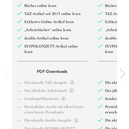
Bücher online lesen
Bücher online 
TdZ-Artikel seit 2013 online lesen
TdZ-Artikel se
Exklusive Online-Artikel lesen
Exklusive Onli
„Arbeitsbücher“ online lesen
„Arbeitsbücher
double-Artikel online lesen
double-Artikel
IXYPSILONZETT-Artikel online
IXYPSILONZET
lesen
lesen
PDF-Downloads
PDF-
—
Die aktuelle TdZ-Ausgabe
Die aktuelle 
—
Das jährliche Arbeitsbuch
Das jährliche 
—
Sonderpublikationen
Sonderpublika
—
Persönliches Archiv mit allen bereits
Persönliches A
erworbenen Downloads
erworbenen D
—
Die aktuelle double-Ausgabe
Die aktuelle 
—
Die aktuelle IXYPSILONZETT-
Die aktuelle