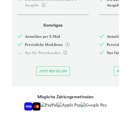
Ausgabe
Ausgabe
Sonstiges
So
Anmelden per E-Mail
Anmelden per 
Persönliche Merklisten
Persönliche Me
—
Nur für Privatkunden
Nur für Priva
JETZT BESTELLEN
30 TAGE 
Mögliche Zahlungsmethoden