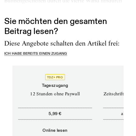
Bühnengeschehen durch die vierte Wand hindurch
verfolgt....
Sie möchten den gesamten
Beitrag lesen?
Diese Angebote schalten den Artikel frei:
ICH HABE BEREITS EINEN ZUGANG
TDZ+ PRO
TD
Tageszugang
Prof
12 Stunden ohne Paywall
Zeitschriften un
ab
5,99 €
12,5
Online lesen
Onli