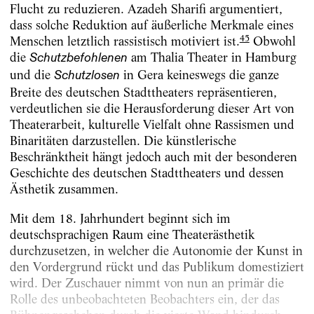
Flucht zu reduzieren. Azadeh Sharifi argumentiert,
dass solche Reduktion auf äußerliche Merkmale eines
45
Menschen letztlich rassistisch motiviert ist.
Obwohl
die
am Thalia Theater in Hamburg
Schutzbefohlenen
und die
in Gera keineswegs die ganze
Schutzlosen
Breite des deutschen Stadttheaters repräsentieren,
verdeutlichen sie die Herausforderung dieser Art von
Theaterarbeit, kulturelle Vielfalt ohne Rassismen und
Binaritäten darzustellen. Die künstlerische
Beschränktheit hängt jedoch auch mit der besonderen
Geschichte des deutschen Stadttheaters und dessen
Ästhetik zusammen.
Mit dem 18. Jahrhundert beginnt sich im
deutschsprachigen Raum eine Theaterästhetik
durchzusetzen, in welcher die Autonomie der Kunst in
den Vordergrund rückt und das Publikum domestiziert
wird. Der Zuschauer nimmt von nun an primär die
Rolle des unbeobachteten Beobachters ein, der das