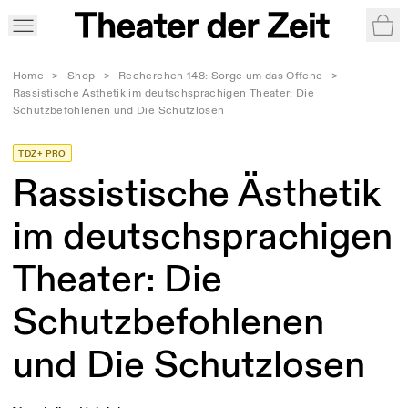
War
Home
>
Shop
>
Recherchen 148: Sorge um das Offene
>
Rassistische Ästhetik im deutschsprachigen Theater: Die
Schutzbefohlenen und Die Schutzlosen
TDZ+ PRO
Rassistische Ästhetik
im deutschsprachigen
Theater: Die
Schutzbefohlenen
und Die Schutzlosen