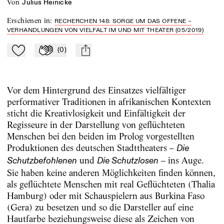
von
Julius Heinicke
Erschienen in
:
RECHERCHEN 148: SORGE UM DAS OFFENE –
VERHANDLUNGEN VON VIELFALT IM UND MIT THEATER (05/2019)
(
0
)
Zu Mein-TdZ hinzufügen
Applaudieren
mail
Vor dem Hintergrund des Einsatzes vielfältiger
performativer Traditionen in afrikanischen Kontexten
sticht die Kreativlosigkeit und Einfältigkeit der
Regisseure in der Darstellung von geflüchteten
Menschen bei den beiden im Prolog vorgestellten
Produktionen des deutschen Stadttheaters –
Die
und
– ins Auge.
Schutzbefohlenen
Die Schutzlosen
Sie haben keine anderen Möglichkeiten finden können,
als geflüchtete Menschen mit real Geflüchteten (Thalia
Hamburg) oder mit Schauspielern aus Burkina Faso
(Gera) zu besetzen und so die Darsteller auf eine
Hautfarbe beziehungsweise diese als Zeichen von