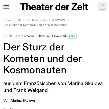
War
Home
>
Shop
>
Theater der Zeit 3/2019
>
Der Sturz der Kometen und der Kosmonauten
Stück Labor – Neue Schweizer Dramatik
TDZ+
Der Sturz der
Kometen und der
Kosmonauten
aus dem Französischen von Marina Skalova
und Frank Weigand
von
Marina Skalova