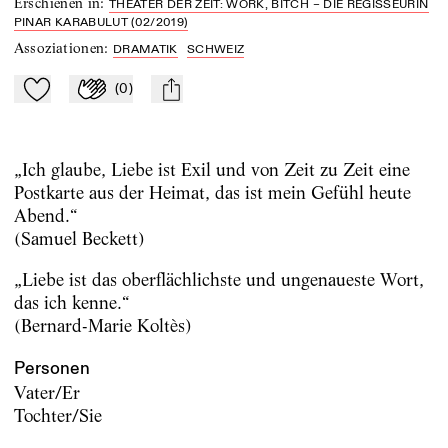
Erschienen in
:
THEATER DER ZEIT: WORK, BITCH – DIE REGISSEURIN
PINAR KARABULUT (02/2019)
Assoziationen
:
DRAMATIK
SCHWEIZ
(
0
)
Zu Mein-TdZ hinzufügen
Applaudieren
mail
„Ich glaube, Liebe ist Exil und von Zeit zu Zeit eine
Postkarte aus der Heimat, das ist mein Gefühl heute
Abend.“
(Samuel Beckett)
„Liebe ist das oberflächlichste und ungenaueste Wort,
das ich kenne.“
(Bernard-Marie Koltès)
Personen
Vater/Er
Tochter/Sie