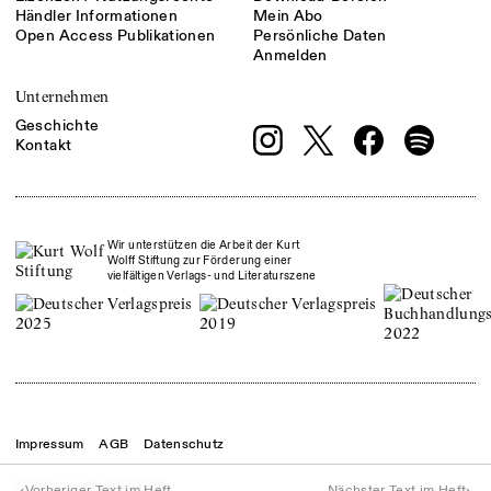
Händler Informationen
Mein Abo
Open Access Publikationen
Persönliche Daten
Anmelden
Unternehmen
Geschichte
Kontakt
Wir unterstützen die Arbeit der Kurt
Wolff Stiftung zur Förderung einer
vielfältigen Verlags- und Literaturszene
Impressum
AGB
Datenschutz
© Theater der Zeit
2026
‹
›
Vorheriger Text im Heft
Nächster Text im Heft