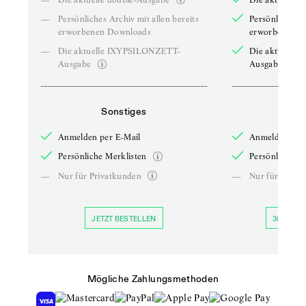
—
Persönliches Archiv mit allen bereits
Persönliches A
erworbenen Downloads
erworbenen D
—
Die aktuelle IXYPSILONZETT-
Die aktuelle
Ausgabe
Ausgabe
Sonstiges
So
Anmelden per E-Mail
Anmelden per 
Persönliche Merklisten
Persönliche Me
—
Nur für Privatkunden
—
Nur für Priva
JETZT BESTELLEN
30 TAGE 
Mögliche Zahlungsmethoden