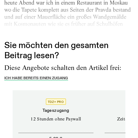
heute Abend war ich in einem Restaurant in Moskau
wo die Tapete komplett aus Seiten der Pravda bestand
und auf einer Mauerfläche ein großes Wandgemälde
mit Kosmonauten wie sie es früher auf Schulhöfen
und...
Sie möchten den gesamten
Beitrag lesen?
Diese Angebote schalten den Artikel frei:
ICH HABE BEREITS EINEN ZUGANG
TDZ+ PRO
Tageszugang
Stand
12 Stunden ohne Paywall
Zeitschrif