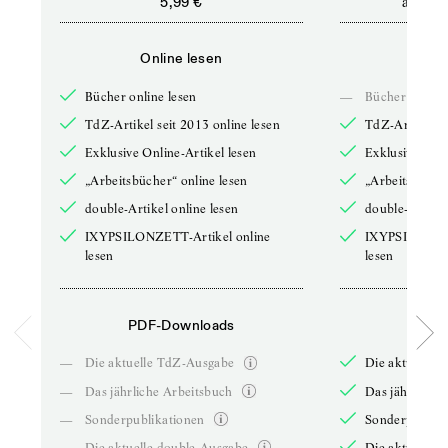
ab
5,99 €
5,9
Online lesen
Onli
Bücher online lesen
—
Bücher online 
TdZ-Artikel seit 2013 online lesen
TdZ-Artikel se
Exklusive Online-Artikel lesen
Exklusive Onli
„Arbeitsbücher“ online lesen
„Arbeitsbücher
double-Artikel online lesen
double-Artikel
IXYPSILONZETT-Artikel online
IXYPSILONZET
lesen
lesen
PDF-Downloads
PDF-
—
Die aktuelle TdZ-Ausgabe
Die aktuelle 
—
Das jährliche Arbeitsbuch
Das jährliche 
—
Sonderpublikationen
Sonderpublika
—
Die aktuelle double-Ausgabe
Die aktuelle 