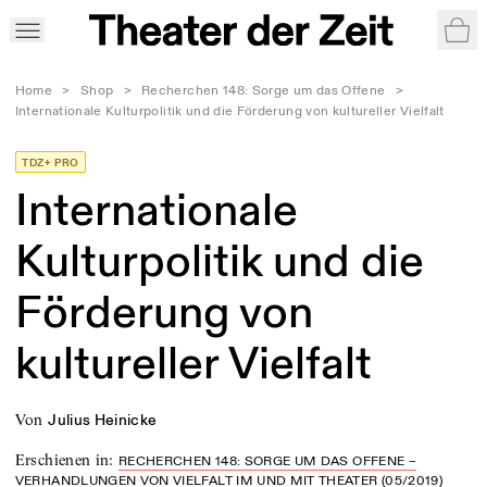
War
Home
>
Shop
>
Recherchen 148: Sorge um das Offene
>
Internationale Kulturpolitik und die Förderung von kultureller Vielfalt
TDZ+ PRO
Internationale
Kulturpolitik und die
Förderung von
kultureller Vielfalt
von
Julius Heinicke
Erschienen in
:
RECHERCHEN 148: SORGE UM DAS OFFENE –
VERHANDLUNGEN VON VIELFALT IM UND MIT THEATER (05/2019)