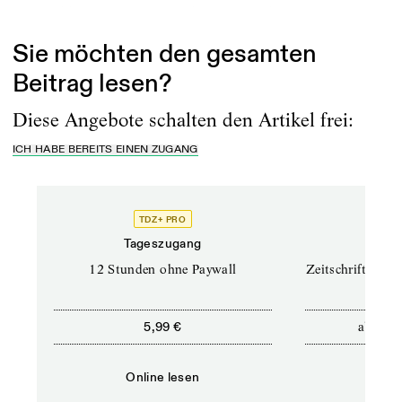
Entwicklungszusammenarbeit. Diese basiert...
Sie möchten den gesamten
Beitrag lesen?
Diese Angebote schalten den Artikel frei:
ICH HABE BEREITS EINEN ZUGANG
TDZ+ PRO
TD
Tageszugang
Prof
12 Stunden ohne Paywall
Zeitschriften un
ab
5,99 €
12,5
Online lesen
Onli