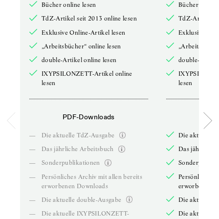
Bücher online lesen
Bücher online 
TdZ-Artikel seit 2013 online lesen
TdZ-Artikel se
Exklusive Online-Artikel lesen
Exklusive Onli
„Arbeitsbücher“ online lesen
„Arbeitsbücher
double-Artikel online lesen
double-Artikel
IXYPSILONZETT-Artikel online
IXYPSILONZET
lesen
lesen
PDF-Downloads
PDF-
—
Die aktuelle TdZ-Ausgabe
Die aktuelle 
—
Das jährliche Arbeitsbuch
Das jährliche 
—
Sonderpublikationen
Sonderpublika
—
Persönliches Archiv mit allen bereits
Persönliches A
erworbenen Downloads
erworbenen D
—
Die aktuelle double-Ausgabe
Die aktuelle 
—
Die aktuelle IXYPSILONZETT-
Die aktuelle