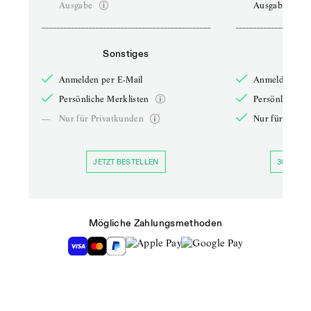
Ausgabe
Ausgabe
Sonstiges
So
Anmelden per E-Mail
Anmelden per 
Persönliche Merklisten
Persönliche Me
—
Nur für Privatkunden
Nur für Priva
JETZT BESTELLEN
30 TAGE 
Mögliche Zahlungsmethoden