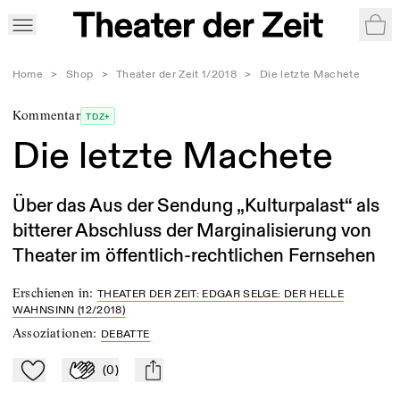
War
Home
>
Shop
>
Theater der Zeit 1/2018
>
Die letzte Machete
Kommentar
TDZ+
Die letzte Machete
Über das Aus der Sendung „Kulturpalast“ als
bitterer Abschluss der Marginalisierung von
Theater im öffentlich-rechtlichen Fernsehen
Erschienen in
:
THEATER DER ZEIT: EDGAR SELGE: DER HELLE
WAHNSINN (12/2018)
Assoziationen
:
DEBATTE
(
0
)
Zu Mein-TdZ hinzufügen
Applaudieren
mail