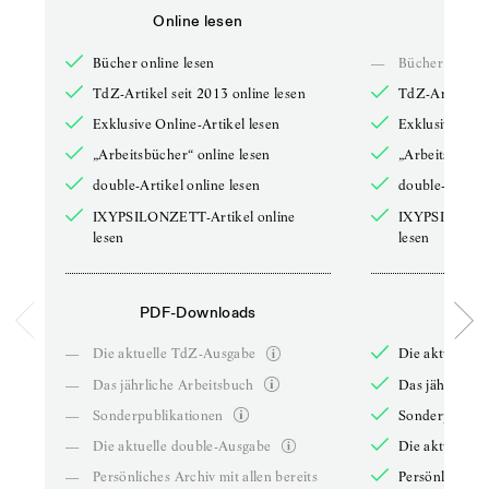
Online lesen
Onli
Bücher online lesen
—
Bücher online 
TdZ-Artikel seit 2013 online lesen
TdZ-Artikel se
Exklusive Online-Artikel lesen
Exklusive Onli
„Arbeitsbücher“ online lesen
„Arbeitsbücher
double-Artikel online lesen
double-Artikel
IXYPSILONZETT-Artikel online
IXYPSILONZET
lesen
lesen
PDF-Downloads
PDF-
—
Die aktuelle TdZ-Ausgabe
Die aktuelle 
—
Das jährliche Arbeitsbuch
Das jährliche 
—
Sonderpublikationen
Sonderpublika
—
Die aktuelle double-Ausgabe
Die aktuelle 
—
Persönliches Archiv mit allen bereits
Persönliches A