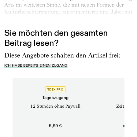
Arts im weitesten Sinne, die mit neuen Formen der
Kulturberichterstattung experimentierte und dabei mit
engagiertem Interesse das Theater im Auge behielt,...
Sie möchten den gesamten
Beitrag lesen?
Diese Angebote schalten den Artikel frei:
ICH HABE BEREITS EINEN ZUGANG
TDZ+ PRO
Tageszugang
Stand
12 Stunden ohne Paywall
Zeitschrif
ab
5,99 €
5,9