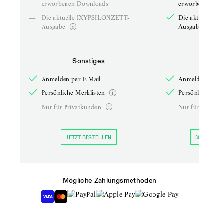
erworbenen Downloads
erworbenen D
—
Die aktuelle IXYPSILONZETT-
Die aktuelle
Ausgabe
Ausgabe
Sonstiges
So
Anmelden per E-Mail
Anmelden per 
Persönliche Merklisten
Persönliche Me
—
Nur für Privatkunden
—
Nur für Priva
JETZT BESTELLEN
30 TAGE 
Mögliche Zahlungsmethoden