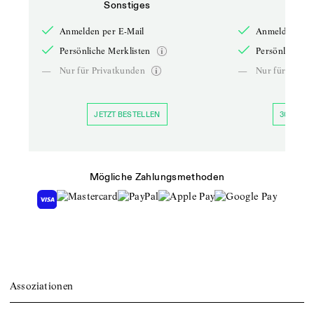
Sonstiges
So
Anmelden per E-Mail
Anmelden per 
Persönliche Merklisten
Persönliche Me
—
Nur für Privatkunden
—
Nur für Priva
JETZT BESTELLEN
30 TAGE 
Mögliche Zahlungsmethoden
Assoziationen