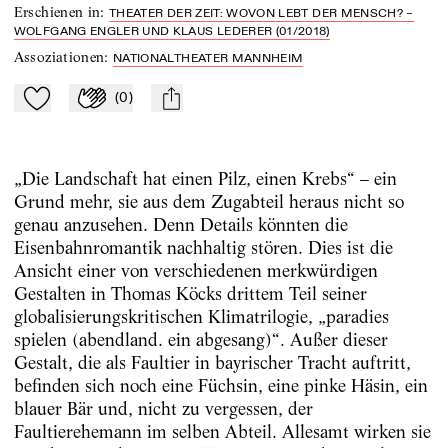
Erschienen in
:
THEATER DER ZEIT: WOVON LEBT DER MENSCH? –
WOLFGANG ENGLER UND KLAUS LEDERER (01/2018)
Assoziationen
:
NATIONALTHEATER MANNHEIM
(
0
)
Zu Mein-TdZ hinzufügen
Applaudieren
mail
„Die Landschaft hat einen Pilz, einen Krebs“ – ein
Grund mehr, sie aus dem Zugabteil heraus nicht so
genau anzusehen. Denn Details könnten die
Eisenbahnromantik nachhaltig stören. Dies ist die
Ansicht einer von verschiedenen merkwürdigen
Gestalten in Thomas Köcks drittem Teil seiner
globalisierungskritischen Klimatrilogie, „paradies
spielen (abendland. ein abgesang)“. Außer dieser
Gestalt, die als Faultier in bayrischer Tracht auftritt,
befinden sich noch eine Füchsin, eine pinke Häsin, ein
blauer Bär und, nicht zu vergessen, der
Faultierehemann im selben Abteil. Allesamt wirken sie