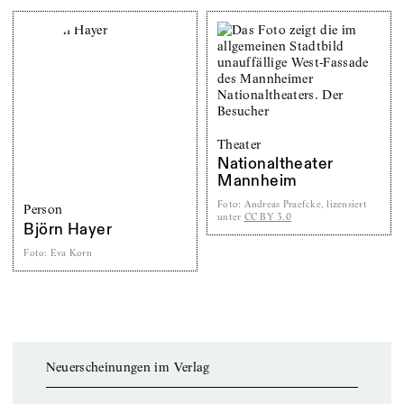
Theater
Nationaltheater
Mannheim
Foto
:
Andreas Praefcke, lizensiert
Person
unter
CC BY 3.0
Björn Hayer
Foto
:
Eva Korn
Neuerscheinungen im Verlag