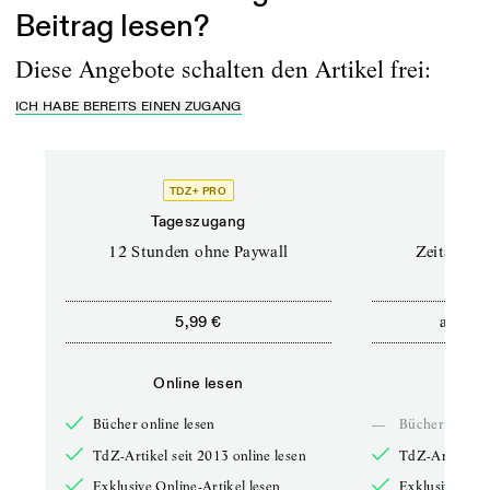
Beitrag lesen?
Diese Angebote schalten den Artikel frei:
ICH HABE BEREITS EINEN ZUGANG
TDZ+ PRO
Tageszugang
Stand
12 Stunden ohne Paywall
Zeitschrif
ab
5,99 €
5,9
Online lesen
Onli
Bücher online lesen
—
Bücher online 
TdZ-Artikel seit 2013 online lesen
TdZ-Artikel se
Exklusive Online-Artikel lesen
Exklusive Onli