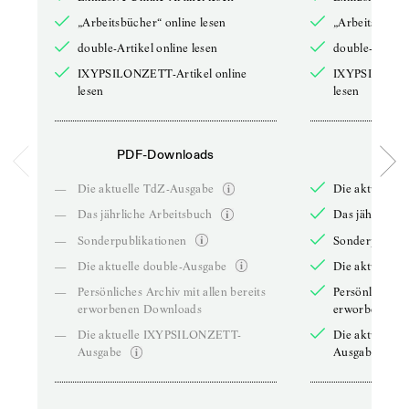
„Arbeitsbücher“ online lesen
„Arbeitsbücher
double-Artikel online lesen
double-Artikel
IXYPSILONZETT-Artikel online
IXYPSILONZET
lesen
lesen
PDF-Downloads
PDF-
—
Die aktuelle TdZ-Ausgabe
Die aktuelle 
—
Das jährliche Arbeitsbuch
Das jährliche 
—
Sonderpublikationen
Sonderpublika
—
Die aktuelle double-Ausgabe
Die aktuelle 
—
Persönliches Archiv mit allen bereits
Persönliches A
erworbenen Downloads
erworbenen D
—
Die aktuelle IXYPSILONZETT-
Die aktuelle
Ausgabe
Ausgabe