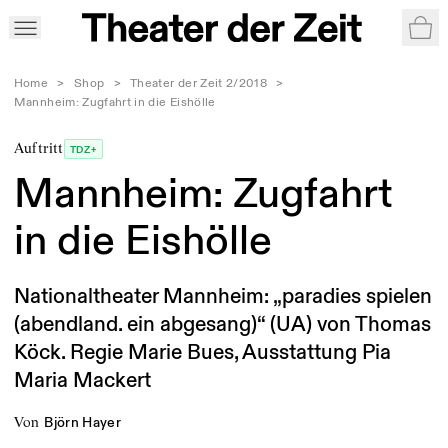
War
Home
>
Shop
>
Theater der Zeit 2/2018
>
Mannheim: Zugfahrt in die Eishölle
Auftritt
TDZ+
Mannheim: Zugfahrt
in die Eishölle
Nationaltheater Mannheim: „paradies spielen
(abendland. ein abgesang)“ (UA) von Thomas
Köck. Regie Marie Bues, Ausstattung Pia
Maria Mackert
von
Björn Hayer