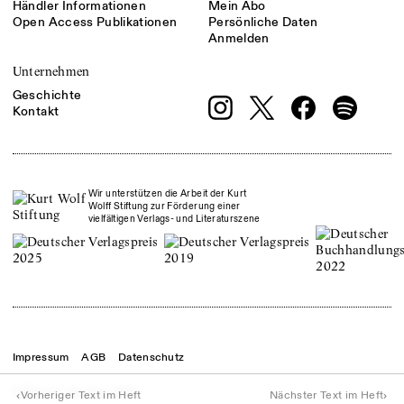
Händler Informationen
Mein Abo
Open Access Publikationen
Persönliche Daten
Anmelden
Unternehmen
Geschichte
Kontakt
Wir unterstützen die Arbeit der Kurt
Wolff Stiftung zur Förderung einer
vielfältigen Verlags- und Literaturszene
Impressum
AGB
Datenschutz
© Theater der Zeit
2026
‹
›
Vorheriger Text im Heft
Nächster Text im Heft