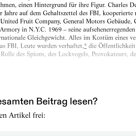
hmen, einen Hintergrund für ihre Figur. Charles D
r Jahre auf dem Gehaltszettel des FBI, kooperierte 
 United Fruit Company, General Motors Gebäude,
 Armory in N.Y.C. 1969 – seine aufsehenerregende
ernationale Gleichgewicht. Alles im Kostüm eines v
as FBI, Leute wurden verhaftet,
*
die Öffentlichkeit 
e Rolle des Spions, des Lockvogels, Provokateurs, d
seine linken Freunde ihn in diesen vier Jahren nicht
hrer Liebe noch mit der Schönheit...
samten Beitrag lesen?
n Artikel frei: