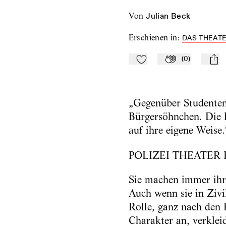
von
Julian Beck
Erschienen in
:
DAS THEATE
(
0
)
Zu Mein-TdZ hinzufügen
Applaudieren
mail
„Gegenüber Studenten 
Bürgersöhnchen. Die P
auf ihre eigene Weise
POLIZEI THEATER I
Sie machen immer ihr
Auch wenn sie in Zivil
Rolle, ganz nach den 
Charakter an, verkle