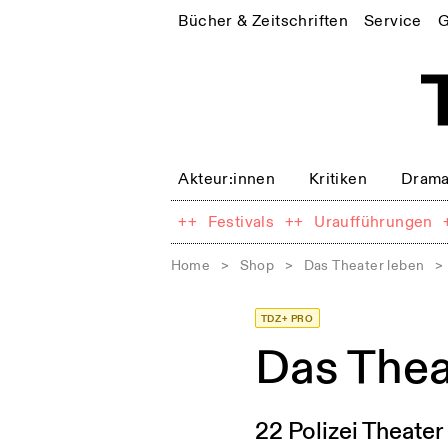
Bücher & Zeitschriften
Service
G
Akteur:innen
Kritiken
Drama
++
Festivals
++
Uraufführungen
Home
>
Shop
>
Das Theater leben
>
TDZ+ PRO
Das The
22 Polizei Theater 