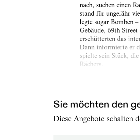
nach, suchen einen Ra
stand für ungefähr vie
legte sogar Bomben –
Gebäude, 69th Street
erschütterten das int
Dann informierte er d
spielte sein Stück, di
Rächers.
Interessant ist, dass 
Weder mit der Kraft i
Sie möchten den ge
Diese Angebote schalten de