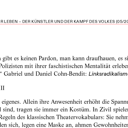
R LEBEN – DER KÜNSTLER UND DER KAMPF DES VOLKES (05/20
gibt es keinen Pardon, man kann draufhauen, es sin
olizisten mit ihrer faschistischen Mentalität erle
.“ Gabriel und Daniel Cohn-Bendit:
Linksradikalism
II
 eigenes. Allein ihre Anwesenheit erhöht die Span
 sind, tragen sie immer ein Kostüm. In Zivil spielen
Regeln des klassischen Theatervokabulars: Sie neh
iden sich, legen eine Maske an, ahmen Gewohnheite