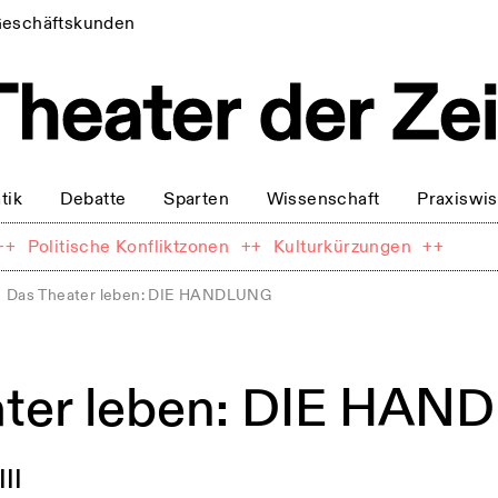
eschäftskunden
tik
Debatte
Sparten
Wissenschaft
Praxiswi
++
Politische Konfliktzonen
++
Kulturkürzungen
++
Das Theater leben: DIE HANDLUNG
ater leben: DIE HA
III