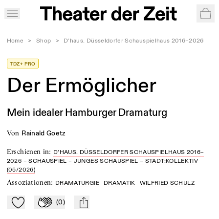
War
Home
>
Shop
>
D’haus. Düsseldorfer Schauspielhaus 2016–2026
TDZ+ PRO
Der Ermöglicher
Mein idealer Hamburger Dramaturg
von
Rainald Goetz
Erschienen in
:
D’HAUS. DÜSSELDORFER SCHAUSPIELHAUS 2016–
2026 – SCHAUSPIEL – JUNGES SCHAUSPIEL – STADT:KOLLEKTIV
(05/2026)
Assoziationen
:
DRAMATURGIE
DRAMATIK
WILFRIED SCHULZ
(
0
)
Zu Mein-TdZ hinzufügen
Applaudieren
mail