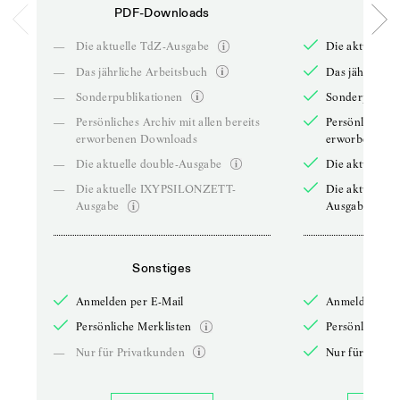
PDF-Downloads
PDF-
—
Die aktuelle TdZ-Ausgabe
Die aktuelle 
—
Das jährliche Arbeitsbuch
Das jährliche 
—
Sonderpublikationen
Sonderpublika
—
Persönliches Archiv mit allen bereits
Persönliches A
erworbenen Downloads
erworbenen D
—
Die aktuelle double-Ausgabe
Die aktuelle 
—
Die aktuelle IXYPSILONZETT-
Die aktuelle
Ausgabe
Ausgabe
Sonstiges
So
Anmelden per E-Mail
Anmelden per 
Persönliche Merklisten
Persönliche Me
—
Nur für Privatkunden
Nur für Priva