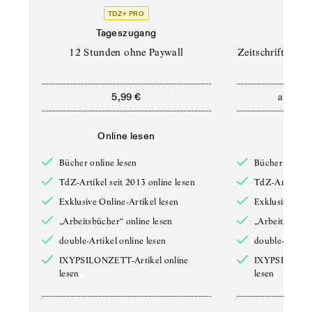
TDZ+ PRO
TD
Tageszugang
Prof
12 Stunden ohne Paywall
Zeitschriften un
ab
5,99 €
12,5
Online lesen
Onli
Bücher online lesen
Bücher online 
TdZ-Artikel seit 2013 online lesen
TdZ-Artikel se
Exklusive Online-Artikel lesen
Exklusive Onli
„Arbeitsbücher“ online lesen
„Arbeitsbücher
double-Artikel online lesen
double-Artikel
IXYPSILONZETT-Artikel online
IXYPSILONZET
lesen
lesen