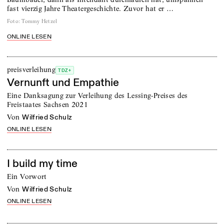
fast vierzig Jahre Theatergeschichte. Zuvor hat er …
Foto
:
Tommy Hetzel
ONLINE LESEN
preisverleihung
TDZ+
Vernunft und Empathie
Eine Danksagung zur Verleihung des Lessing-Preises des
Freistaates Sachsen 2021
von
Wilfried Schulz
ONLINE LESEN
I build my time
Ein Vorwort
von
Wilfried Schulz
ONLINE LESEN