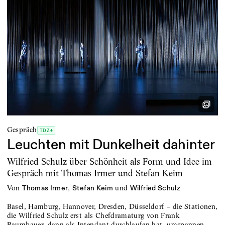
Gespräch
TDZ+
Leuchten mit Dunkelheit dahinter
Wilfried Schulz über Schönheit als Form und Idee im
Gespräch mit Thomas Irmer und Stefan Keim
von
,
und
Thomas Irmer
Stefan Keim
Wilfried Schulz
Basel, Hamburg, Hannover, Dresden, Düsseldorf – die Stationen,
die Wilfried Schulz erst als Chefdramaturg von Frank
Baumbauer, dann als Intendant durchlaufen hat, umspannen