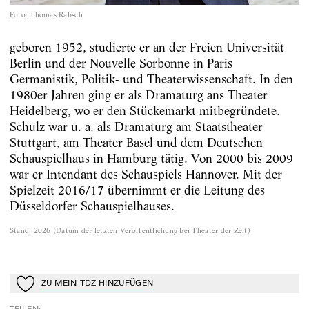
Foto
:
Thomas Rabsch
geboren 1952, studierte er an der Freien Universität
Berlin und der Nouvelle Sorbonne in Paris
Germanistik, Politik- und Theaterwissenschaft. In den
1980er Jahren ging er als Dramaturg ans Theater
Heidelberg, wo er den Stückemarkt mitbegründete.
Schulz war u. a. als Dramaturg am Staatstheater
Stuttgart, am Theater Basel und dem Deutschen
Schauspielhaus in Hamburg tätig. Von 2000 bis 2009
war er Intendant des Schauspiels Hannover. Mit der
Spielzeit 2016/17 übernimmt er die Leitung des
Düsseldorfer Schauspielhauses.
Stand
:
2026
(
Datum der letzten Veröffentlichung bei Theater der Zeit
)
ZU MEIN-TDZ HINZUFÜGEN
Zu Mein-TdZ hinzufügen