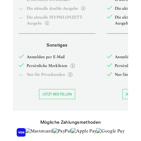
—
Die aktuelle double-Ausgabe
Die aktuelle 
—
Die aktuelle IXYPSILONZETT-
Die aktuelle
Ausgabe
Ausgabe
Sonstiges
So
Anmelden per E-Mail
Anmelden per 
Persönliche Merklisten
Persönliche Me
—
Nur für Privatkunden
Nur für Priva
JETZT BESTELLEN
30 TAGE 
Mögliche Zahlungsmethoden