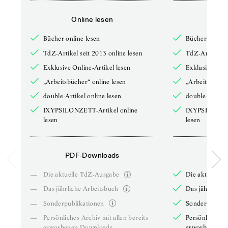
Online lesen
Onli
Bücher online lesen
Bücher online 
TdZ-Artikel seit 2013 online lesen
TdZ-Artikel se
Exklusive Online-Artikel lesen
Exklusive Onli
„Arbeitsbücher“ online lesen
„Arbeitsbücher
double-Artikel online lesen
double-Artikel
IXYPSILONZETT-Artikel online
IXYPSILONZET
lesen
lesen
PDF-Downloads
PDF-
—
Die aktuelle TdZ-Ausgabe
Die aktuelle 
—
Das jährliche Arbeitsbuch
Das jährliche 
—
Sonderpublikationen
Sonderpublika
—
Persönliches Archiv mit allen bereits
Persönliches A
erworbenen Downloads
erworbenen D