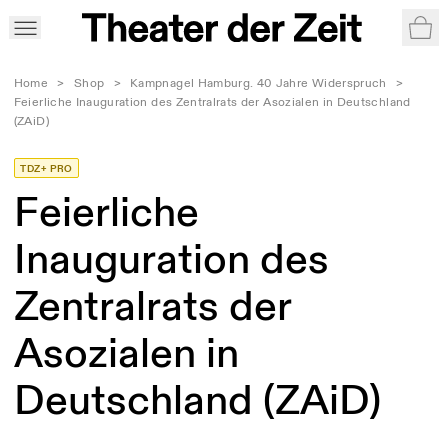
War
Home
>
Shop
>
Kampnagel Hamburg. 40 Jahre Widerspruch
>
Feierliche Inauguration des Zentralrats der Asozialen in Deutschland
(ZAiD)
TDZ+ PRO
Feierliche
Inauguration des
Zentralrats der
Asozialen in
Deutschland (ZAiD)