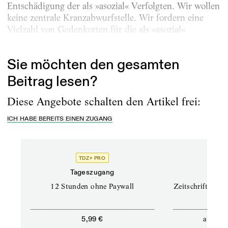
Entschädigung der als »asozial« Verfolgten. Wir wollen
keine zentrale Kranzabwurfstelle. Wir fordern eine
Vielzahl von Gedenkorten für die als »asozial«
Verfolgten. Der Zentralrat fordert von den...
Sie möchten den gesamten
Beitrag lesen?
Diese Angebote schalten den Artikel frei:
ICH HABE BEREITS EINEN ZUGANG
TDZ+ PRO
TD
Tageszugang
Prof
12 Stunden ohne Paywall
Zeitschriften un
ab
5,99 €
12,5