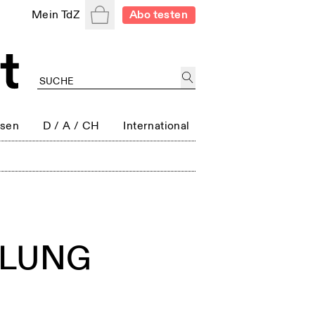
Warenkorb
Mein TdZ
Abo testen
ssen
D / A / CH
International
NDLUNG