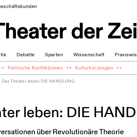
eschäftskunden
tik
Debatte
Sparten
Wissenschaft
Praxiswi
++
Politische Konfliktzonen
++
Kulturkürzungen
++
Das Theater leben: DIE HANDLUNG
ater leben: DIE HA
ersationen über Revolutionäre Theorie