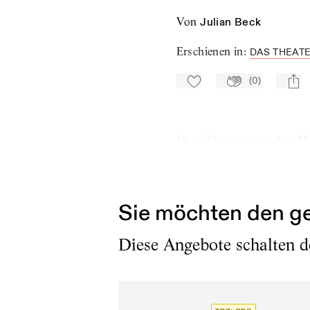
von
Julian Beck
Erschienen in
:
DAS THEATE
(
0
)
Zu Mein-TdZ hinzufügen
Applaudieren
mail
Das Theater ist das H
Paris, 30. Oktober 19
Sie möchten den ge
Diese Angebote schalten de