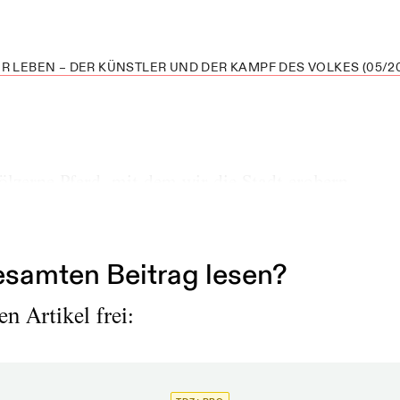
R LEBEN – DER KÜNSTLER UND DER KAMPF DES VOLKES (05/20
ölzerne Pferd, mit dem wir die Stadt erobern.
67
samten Beitrag lesen?
n Artikel frei: