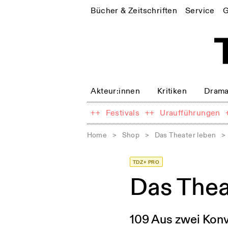
Bücher & Zeitschriften
Service
G
Akteur:innen
Kritiken
Drama
++
Festivals
++
Uraufführungen
Home
>
Shop
>
Das Theater leben
>
TDZ+ PRO
Das The
109 Aus zwei Konv