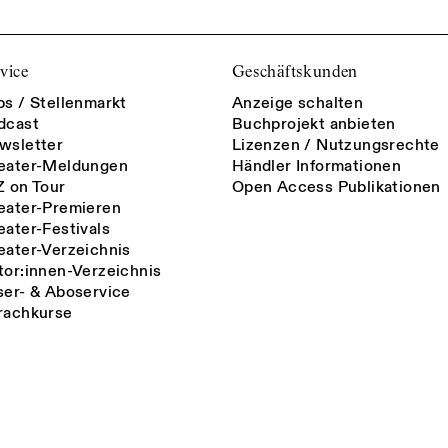
vice
Geschäftskunden
bs / Stellenmarkt
Anzeige schalten
dcast
Buchprojekt anbieten
wsletter
Lizenzen / Nutzungsrechte
eater-Meldungen
Händler Informationen
Z on Tour
Open Access Publikationen
eater-Premieren
eater-Festivals
eater-Verzeichnis
tor:innen-Verzeichnis
ser- & Aboservice
rachkurse